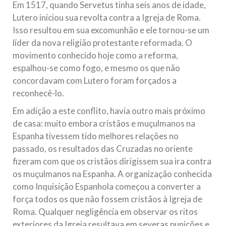
Em 1517, quando Servetus tinha seis anos de idade,
Lutero iniciou sua revolta contra a Igreja de Roma.
Isso resultou em sua excomunhão e ele tornou-se um
líder da nova religião protestante reformada. O
movimento conhecido hoje como a reforma,
espalhou-se como fogo, e mesmo os que não
concordavam com Lutero foram forçados a
reconhecê-lo.
Em adição a este conflito, havia outro mais próximo
de casa: muito embora cristãos e muçulmanos na
Espanha tivessem tido melhores relações no
passado, os resultados das Cruzadas no oriente
fizeram com que os cristãos dirigissem sua ira contra
os muçulmanos na Espanha. A organização conhecida
como Inquisição Espanhola começou a converter a
força todos os que não fossem cristãos à Igreja de
Roma. Qualquer negligência em observar os ritos
exteriores da Igreja resultava em severas punições e