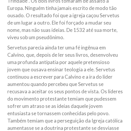
Trindade”. Os dois livros tomaram de assalto a
Europa. Ninguém tinha jamais escrito de modo tão
ousado. O resultado foi que a igreja caçou Servetus
de um lugar a outro. Ele foi forçado a mudar seu
nome, mas não suas ideias. De 1532 até sua morte,
viveu sob um pseudônimo.
Servetus parecia ainda ter uma fé ingênua em
Calvino, que, depois de ler seus livros, desenvolveu
uma profunda antipatia por aquele pretensioso
jovem que ousava ensinar teologia a ele. Servetus
continuou a escrever para Calvino e a ira do líder
aumentou quando percebeu que Servetus se
recusava a aceitar os seus pontos de vista. Os líderes
do movimento protestante temiam que pudessem
sofrer um atraso se as ideias daquele jovem
entusiasta se tornassem conhecidas pelo povo.
Também temiam que a perseguição da Igreja católica
aumentasse se a doutrina protestante se desviasse