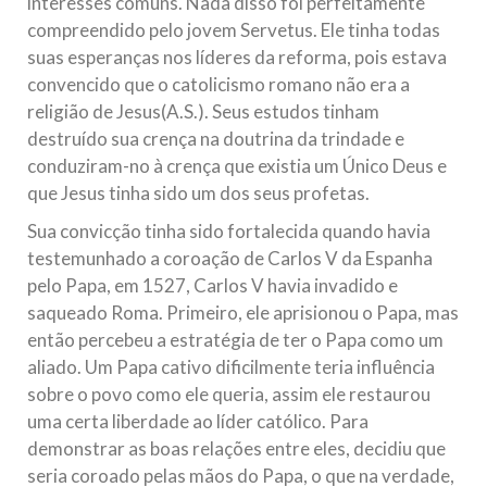
interesses comuns. Nada disso foi perfeitamente
compreendido pelo jovem Servetus. Ele tinha todas
suas esperanças nos líderes da reforma, pois estava
convencido que o catolicismo romano não era a
religião de Jesus(A.S.). Seus estudos tinham
destruído sua crença na doutrina da trindade e
conduziram-no à crença que existia um Único Deus e
que Jesus tinha sido um dos seus profetas.
Sua convicção tinha sido fortalecida quando havia
testemunhado a coroação de Carlos V da Espanha
pelo Papa, em 1527, Carlos V havia invadido e
saqueado Roma. Primeiro, ele aprisionou o Papa, mas
então percebeu a estratégia de ter o Papa como um
aliado. Um Papa cativo dificilmente teria influência
sobre o povo como ele queria, assim ele restaurou
uma certa liberdade ao líder católico. Para
demonstrar as boas relações entre eles, decidiu que
seria coroado pelas mãos do Papa, o que na verdade,