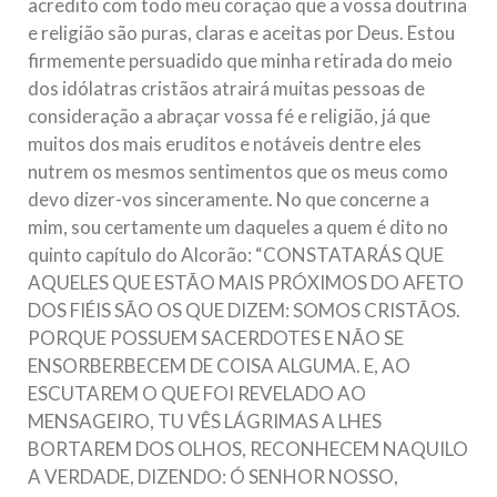
acredito com todo meu coração que a vossa doutrina
e religião são puras, claras e aceitas por Deus. Estou
firmemente persuadido que minha retirada do meio
dos idólatras cristãos atrairá muitas pessoas de
consideração a abraçar vossa fé e religião, já que
muitos dos mais eruditos e notáveis dentre eles
nutrem os mesmos sentimentos que os meus como
devo dizer-vos sinceramente. No que concerne a
mim, sou certamente um daqueles a quem é dito no
quinto capítulo do Alcorão: “CONSTATARÁS QUE
AQUELES QUE ESTÃO MAIS PRÓXIMOS DO AFETO
DOS FIÉIS SÃO OS QUE DIZEM: SOMOS CRISTÃOS.
PORQUE POSSUEM SACERDOTES E NÃO SE
ENSORBERBECEM DE COISA ALGUMA. E, AO
ESCUTAREM O QUE FOI REVELADO AO
MENSAGEIRO, TU VÊS LÁGRIMAS A LHES
BORTAREM DOS OLHOS, RECONHECEM NAQUILO
A VERDADE, DIZENDO: Ó SENHOR NOSSO,