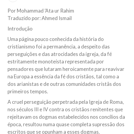
no ano novo muçulmano de 1435 Hejrita. Desejamos a
todos os irmãos e irmãs um novo
Por Mohammad ‘Ata ur Rahim
Traduzido por: Ahmed Ismail
10 DE NOVEMBRO DE 2013
Falecimento do Imam Ali Ibn Al-Hussein
Introdução
(A.S.)
Uma página pouco conhecida da história do
Em nome de Deus, o Clemente, o Misericordioso! Diante da
cristianismo foi a permanência, a despeito das
data em que relembramos o martírio do quarto Imam dos
muçulmanos, o Imam Ali Ibn Al-Hussein Ibn Ali Ibn Abi Táleb
perseguições e das atrocidades da igreja, da fé
(A.S.), conhecido por “Zein Al-Ábidin” (Formosura
estritamente monoteísta representada por
pensadores que lutaram heroicamente para reavivar
NOTÍCIAS
na Europa a essência da fé dos cristãos, tal como a
3 DE JULHO DE 2014
dos arianistas e de outras comunidades cristãs dos
Centro Islâmico no Brasil recebe o ex-
primeiros tempos.
ministro das Relações Exteriores da
A cruel perseguição perpetrada pela Igreja de Roma,
República Islâmica do Irã
nos séculos III e IV contra os cristãos renitentes que
Na noite da quinta-feira, 03 de Abril, o Centro Islâmico no
rejeitavam os dogmas estabelecidos nos concílios da
Brasil recebeu em sua sede, em São Paulo, o ex-ministro das
Relações Exteriores da República Islâmica do Irã, Sr. Kamal
época, resultou numa quase completa supressão dos
Kharrazi, que encontra-se visitando
escritos que se opunham a esses dogmas.