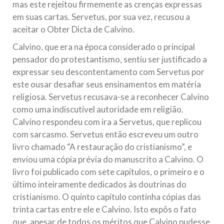
mas este rejeitou firmemente as crenças expressas
em suas cartas. Servetus, por sua vez, recusou a
aceitar o Obter Dicta de Calvino.
Calvino, que era na época considerado o principal
pensador do protestantismo, sentiu ser justificado a
expressar seu descontentamento com Servetus por
este ousar desafiar seus ensinamentos em matéria
religiosa. Servetus recusava-se a reconhecer Calvino
como uma indiscutível autoridade em religião.
Calvino respondeu com ira a Servetus, que replicou
com sarcasmo. Servetus então escreveu um outro
livro chamado “A restauração do cristianismo”, e
enviou uma cópia prévia do manuscrito a Calvino. O
livro foi publicado com sete capítulos, o primeiro e o
último inteiramente dedicados às doutrinas do
cristianismo. O quinto capítulo continha cópias das
trinta cartas entre ele e Calvino. Isto expôs o fato
que, apesar de todos os méritos que Calvino pudesse