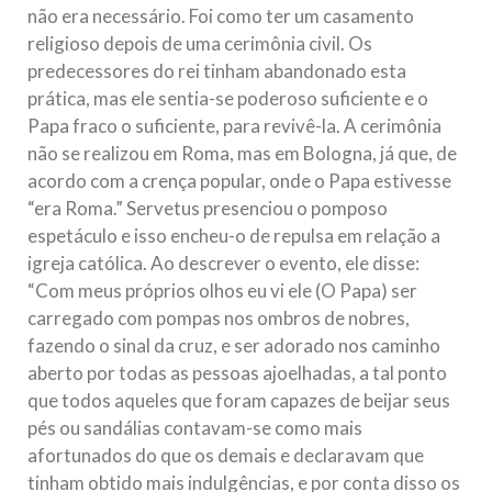
não era necessário. Foi como ter um casamento
religioso depois de uma cerimônia civil. Os
predecessores do rei tinham abandonado esta
prática, mas ele sentia-se poderoso suficiente e o
Papa fraco o suficiente, para revivê-la. A cerimônia
não se realizou em Roma, mas em Bologna, já que, de
acordo com a crença popular, onde o Papa estivesse
“era Roma.” Servetus presenciou o pomposo
espetáculo e isso encheu-o de repulsa em relação a
igreja católica. Ao descrever o evento, ele disse:
“Com meus próprios olhos eu vi ele (O Papa) ser
carregado com pompas nos ombros de nobres,
fazendo o sinal da cruz, e ser adorado nos caminho
aberto por todas as pessoas ajoelhadas, a tal ponto
que todos aqueles que foram capazes de beijar seus
pés ou sandálias contavam-se como mais
afortunados do que os demais e declaravam que
tinham obtido mais indulgências, e por conta disso os