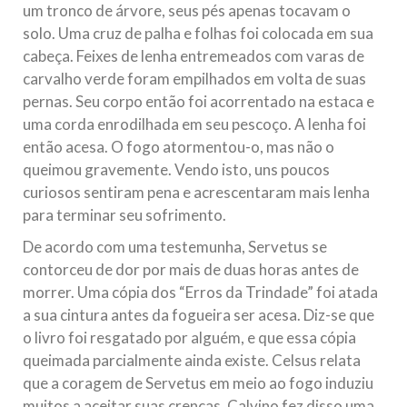
um tronco de árvore, seus pés apenas tocavam o
solo. Uma cruz de palha e folhas foi colocada em sua
cabeça. Feixes de lenha entremeados com varas de
carvalho verde foram empilhados em volta de suas
pernas. Seu corpo então foi acorrentado na estaca e
uma corda enrodilhada em seu pescoço. A lenha foi
então acesa. O fogo atormentou-o, mas não o
queimou gravemente. Vendo isto, uns poucos
curiosos sentiram pena e acrescentaram mais lenha
para terminar seu sofrimento.
De acordo com uma testemunha, Servetus se
contorceu de dor por mais de duas horas antes de
morrer. Uma cópia dos “Erros da Trindade” foi atada
a sua cintura antes da fogueira ser acesa. Diz-se que
o livro foi resgatado por alguém, e que essa cópia
queimada parcialmente ainda existe. Celsus relata
que a coragem de Servetus em meio ao fogo induziu
muitos a aceitar suas crenças. Calvino fez disso uma