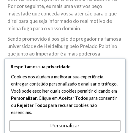
Por conseguinte, eu mais uma vez vos peço
majestade que conceda vossa atenção para o que
direi para que seja informado do real motivo de
minha fuga para o vosso domínio.
Sendo promovido à posição de pregador na famosa
universidade de Heidelburg pelo Prelado Palatino
que junto ao Imperador é a mais poderosa
autoridade na Alemanha, comecei a ponderar dentro
Respeitamos sua privacidade
de mim as diversas dissensões e divisões da fé cristã;
pois para tantas pessoas que haviam entre nós
Cookies nos ajudam a melhorar sua experiência,
haviam de opiniões e sentimentos. Eu comecei a
entregar conteúdo personalizado e analisar o tráfego.
abstrair-me de todos os doutores e intérpretes das
Você pode escolher quais cookies permitir clicando em
escrituras que têm escrito e ensinado desde os dias
Personalizar
. Clique em
Aceitar Todos
para consentir
ou
Rejeitar Todos
para recusar cookies não
do profeta Jesus Cristo. Eu me ative apenas às leis de
essenciais.
Moisés e ao Evangelho. Então eu invoquei Deus
interiormente com a mais fervorosa súplica e orei a
Personalizar
ELE para mostrar-me o caminho certo para que eu