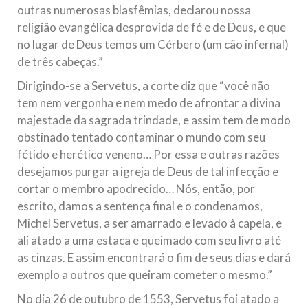
outras numerosas blasfêmias, declarou nossa
religião evangélica desprovida de fé e de Deus, e que
no lugar de Deus temos um Cérbero (um cão infernal)
de três cabeças.”
Dirigindo-se a Servetus, a corte diz que “você não
tem nem vergonha e nem medo de afrontar a divina
majestade da sagrada trindade, e assim tem de modo
obstinado tentado contaminar o mundo com seu
fétido e herético veneno… Por essa e outras razões
desejamos purgar a igreja de Deus de tal infecção e
cortar o membro apodrecido… Nós, então, por
escrito, damos a sentença final e o condenamos,
Michel Servetus, a ser amarrado e levado à capela, e
ali atado a uma estaca e queimado com seu livro até
as cinzas. E assim encontrará o fim de seus dias e dará
exemplo a outros que queiram cometer o mesmo.”
No dia 26 de outubro de 1553, Servetus foi atado a