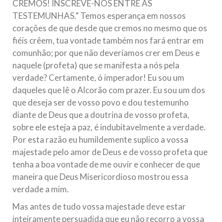
CREMOS! INSCREVE-NOS ENTRE AS
TESTEMUNHAS.” Temos esperança em nossos
corações de que desde que cremos no mesmo que os
fiéis crêem, tua vontade também nos fará entrar em
comunhão; por que não deveríamos crer em Deus e
naquele (profeta) que se manifesta a nós pela
verdade? Certamente, ó imperador! Eu sou um
daqueles que lê o Alcorão com prazer. Eu sou um dos
que deseja ser de vosso povo e dou testemunho
diante de Deus que a doutrina de vosso profeta,
sobre ele esteja a paz, é indubitavelmente a verdade.
Por esta razão eu humildemente suplico a vossa
majestade pelo amor de Deus e de vosso profeta que
tenha a boa vontade de me ouvir e conhecer de que
maneira que Deus Misericordioso mostrou essa
verdade a mim.
Mas antes de tudo vossa majestade deve estar
inteiramente persuadida que eu não recorro a vossa