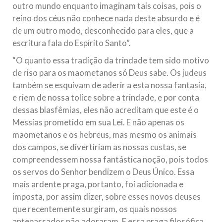
outro mundo enquanto imaginam tais coisas, pois o
reino dos céus não conhece nada deste absurdo e é
de um outro modo, desconhecido para eles, que a
escritura fala do Espírito Santo”.
“O quanto essa tradição da trindade tem sido motivo
de riso para os maometanos só Deus sabe. Os judeus
também se esquivam de aderir a esta nossa fantasia,
e riem de nossa tolice sobre a trindade, e por conta
dessas blasfêmias, eles não acreditam que este é o
Messias prometido em sua Lei. E não apenas os
maometanos e os hebreus, mas mesmo os animais
dos campos, se divertiriam as nossas custas, se
compreendessem nossa fantástica noção, pois todos
os servos do Senhor bendizem o Deus Único. Essa
mais ardente praga, portanto, foi adicionada e
imposta, por assim dizer, sobre esses novos deuses
que recentemente surgiram, os quais nossos
antepassados não adoraram. E essa praga filosófica