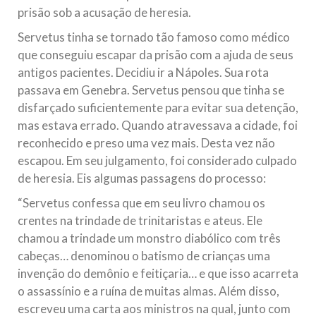
prisão sob a acusação de heresia.
Servetus tinha se tornado tão famoso como médico
que conseguiu escapar da prisão com a ajuda de seus
antigos pacientes. Decidiu ir a Nápoles. Sua rota
passava em Genebra. Servetus pensou que tinha se
disfarçado suficientemente para evitar sua detenção,
mas estava errado. Quando atravessava a cidade, foi
reconhecido e preso uma vez mais. Desta vez não
escapou. Em seu julgamento, foi considerado culpado
de heresia. Eis algumas passagens do processo:
“Servetus confessa que em seu livro chamou os
crentes na trindade de trinitaristas e ateus. Ele
chamou a trindade um monstro diabólico com três
cabeças… denominou o batismo de crianças uma
invenção do demônio e feitiçaria… e que isso acarreta
o assassínio e a ruína de muitas almas. Além disso,
escreveu uma carta aos ministros na qual, junto com