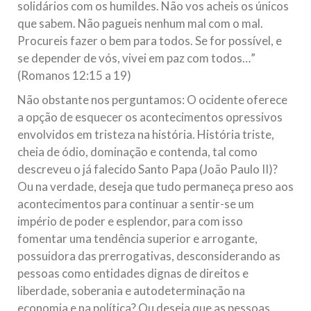
solidários com os humildes. Não vos acheis os únicos
que sabem. Não pagueis nenhum mal com o mal.
Procureis fazer o bem para todos. Se for possível, e
se depender de vós, vivei em paz com todos…”
(Romanos 12:15 a 19)
Não obstante nos perguntamos: O ocidente oferece
a opção de esquecer os acontecimentos opressivos
envolvidos em tristeza na história. História triste,
cheia de ódio, dominação e contenda, tal como
descreveu o já falecido Santo Papa (João Paulo II)?
Ou na verdade, deseja que tudo permaneça preso aos
acontecimentos para continuar a sentir-se um
império de poder e esplendor, para com isso
fomentar uma tendência superior e arrogante,
possuidora das prerrogativas, desconsiderando as
pessoas como entidades dignas de direitos e
liberdade, soberania e autodeterminação na
economia e na política? Ou deseja que as pessoas