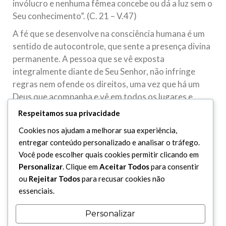
invólucro e nenhuma fêmea concebe ou dá a luz sem o
Seu conhecimento”. (C. 21 – V.47)
A fé que se desenvolve na consciência humana é um
sentido de autocontrole, que sente a presença divina
permanente. A pessoa que se vê exposta
integralmente diante de Seu Senhor, não infringe
regras nem ofende os direitos, uma vez que há um
Deus que acompanha e vê em todos os lugares e
conhece o que ocorre no coração e habita a mente.
Respeitamos sua privacidade
Deus é quem conhece os segredos e o oculto. Deus
Cookies nos ajudam a melhorar sua experiência,
disse:
entregar conteúdo personalizado e analisar o tráfego.
“Criamos o homem e sabemos o que a sua alma lhe
Você pode escolher quais cookies permitir clicando em
confidencia; e Nós estamos mais próximos dele do
Personalizar
. Clique em
Aceitar Todos
para consentir
que a (sua) artéria jugular”. (C. 50 – V.16)
ou
Rejeitar Todos
para recusar cookies não
essenciais.
“No dia em que cada alma se deparar com todo bem
que tiver feito e com todo mal que tiver cometido,
Personalizar
desejará que haja uma grande distância entre ela e