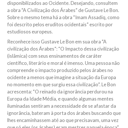
disponibilizados ao Ocidente. Desejando, consultem
a obra “A Civilização dos Árabes” de Gustave Le Bon.
Sobre o mesmo tema há a obra “Imam Assadiq, como
foi descrito pelos eruditos ocidentais” escrito por
estudiosos europeus.
Reconhece isso Gustave Le Bon em sua obra “A
civilização dos Árabes”: “O Impacto dessa civilização
(islâmica) com seus ensinamentos de caráter
científico, literário e moral é imenso. Uma pessoa não
compreende o impacto produzido pelos árabes no
ocidente a menos que imagine a situação da Europa
no momento em que surgiu essa civilização”. Le Bon
acrescenta: “O reinado da ignorância perdurou na
Europa da Idade Média, e quando algumas mentes
iluminadas sentiram a necessidade de se afastar da
ignorância, bateram à porta dos árabes buscando que
lhes encaminhassem até ao que precisavam, uma vez
que só eles (os árabes) eram mestres naquela época”.