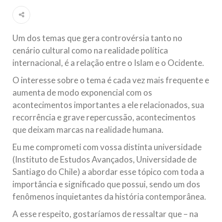
Islâmico no Brasil parabeniza a nação islâmica pela chegada
no ano novo muçulmano de 1435 Hejrita. Desejamos a
todos os irmãos e irmãs um novo
Um dos temas que gera controvérsia tanto no
10 DE NOVEMBRO DE 2013
cenário cultural como na realidade política
Falecimento do Imam Ali Ibn Al-Hussein
internacional, é a relação entre o Islam e o Ocidente.
(A.S.)
O interesse sobre o tema é cada vez mais frequente e
Em nome de Deus, o Clemente, o Misericordioso! Diante da
data em que relembramos o martírio do quarto Imam dos
aumenta de modo exponencial com os
muçulmanos, o Imam Ali Ibn Al-Hussein Ibn Ali Ibn Abi Táleb
(A.S.), conhecido por “Zein Al-Ábidin” (Formosura
acontecimentos importantes a ele relacionados, sua
recorrência e grave repercussão, acontecimentos
NOTÍCIAS
que deixam marcas na realidade humana.
Eu me comprometi com vossa distinta universidade
3 DE JULHO DE 2014
(Instituto de Estudos Avançados, Universidade de
Centro Islâmico no Brasil recebe o ex-
Santiago do Chile) a abordar esse tópico com toda a
ministro das Relações Exteriores da
importância e significado que possui, sendo um dos
República Islâmica do Irã
fenômenos inquietantes da história contemporânea.
Na noite da quinta-feira, 03 de Abril, o Centro Islâmico no
Brasil recebeu em sua sede, em São Paulo, o ex-ministro das
Relações Exteriores da República Islâmica do Irã, Sr. Kamal
A esse respeito, gostaríamos de ressaltar que – na
Kharrazi, que encontra-se visitando