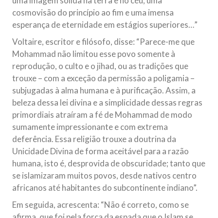
uma imagem sólida na terra e no céu; uma
cosmovisão do princípio ao fim e uma imensa
esperança de eternidade em estágios superiores…”
Voltaire, escritor e filósofo, disse: “Parece-me que
Mohammad não limitou esse povo somente à
reprodução, o culto e o jihad, ou as tradições que
trouxe – com a exceção da permissão a poligamia –
subjugadas à alma humana e à purificação. Assim, a
beleza dessa lei divina e a simplicidade dessas regras
primordiais atraíram a fé de Mohammad de modo
sumamente impressionante e com extrema
deferência. Essa religião trouxe a doutrina da
Unicidade Divina de forma aceitável para a razão
humana, isto é, desprovida de obscuridade; tanto que
se islamizaram muitos povos, desde nativos centro
africanos até habitantes do subcontinente indiano”.
Em seguida, acrescenta: “Não é correto, como se
afirma, que foi pela força da espada que o Islam se