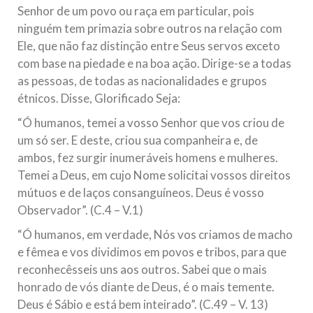
Senhor de um povo ou raça em particular, pois
ninguém tem primazia sobre outros na relação com
Ele, que não faz distinção entre Seus servos exceto
com base na piedade e na boa ação. Dirige-se a todas
as pessoas, de todas as nacionalidades e grupos
étnicos. Disse, Glorificado Seja:
“Ó humanos, temei a vosso Senhor que vos criou de
um só ser. E deste, criou sua companheira e, de
ambos, fez surgir inumeráveis homens e mulheres.
Temei a Deus, em cujo Nome solicitai vossos direitos
mútuos e de laços consanguíneos. Deus é vosso
Observador”. (C.4 – V.1)
“Ó humanos, em verdade, Nós vos criamos de macho
e fêmea e vos dividimos em povos e tribos, para que
reconhecêsseis uns aos outros. Sabei que o mais
honrado de vós diante de Deus, é o mais temente.
Deus é Sábio e está bem inteirado”. (C.49 – V. 13)