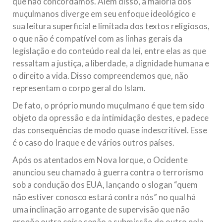
que não concordamos. Além disso, a maioria dos
muçulmanos diverge em seu enfoque ideológico e
sua leitura superficial e limitada dos textos religiosos,
o que não é compatível com as linhas gerais da
legislação e do conteúdo real da lei, entre elas as que
ressaltam a justiça, a liberdade, a dignidade humana e
o direito a vida. Disso compreendemos que, não
representam o corpo geral do Islam.
De fato, o próprio mundo muçulmano é que tem sido
objeto da opressão e da intimidação destes, e padece
das consequências de modo quase indescritível. Esse
é o caso do Iraque e de vários outros países.
Após os atentados em Nova Iorque, o Ocidente
anunciou seu chamado à guerra contra o terrorismo
sob a condução dos EUA, lançando o slogan “quem
não estiver conosco estará contra nós” no qual há
uma inclinação arrogante de supervisão que não
propõe outra coisa senão a submissão do outro pela