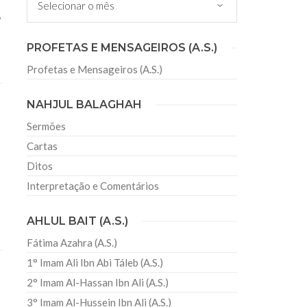
,
 da Mesquita do Brás – Pontos
PROFETAS E MENSAGEIROS (A.S.)
ida sagrada do Profeta Mohammad
dri Muawyiah – 12/04/2019
Profetas e Mensageiros (A.S.)
o Misericordioso. Louvado seja Deus o senhor do
os de Deus estejam com o profeta Mohammad
 Ahlul Bait
NAHJUL BALAGHAH
Sermões
Cartas
Ditos
Interpretação e Comentários
AHLUL BAIT (A.S.)
Fátima Azahra (A.S.)
1° Imam Ali Ibn Abi Táleb (A.S.)
2° Imam Al-Hassan Ibn Ali (A.S.)
3° Imam Al-Hussein Ibn Ali (A.S.)