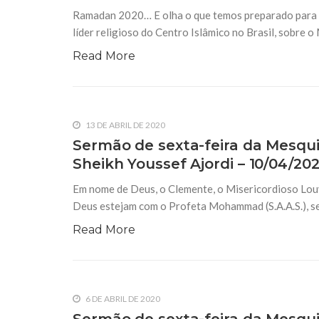
Ramadan 2020… E olha o que temos preparado para vo
líder religioso do Centro Islâmico no Brasil, sobre 
12 DE ABRIL DE 2019
Sermão de sexta-feira da Mesquita
Read More
do mês de Sha´ban – Sheikh Badri
abril de 2019
Em nome de Deus, o Clemente, o Misericordioso
universo. Que a paz e as bênçãos de Deus sobre 
sobre sua purificada Ahlul Bait (A.S.) e
13 DE ABRIL DE 2020
Sermão de sexta-feira da Mesquit
Sheikh Youssef Ajordi – 10/04/20
Em nome de Deus, o Clemente, o Misericordioso Louv
Deus estejam com o Profeta Mohammad (S.A.A.S.), seus
Read More
6 DE ABRIL DE 2020