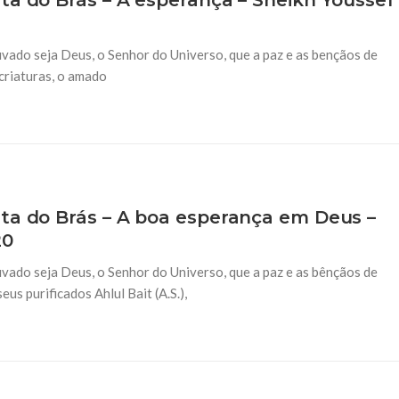
ta do Brás – A esperança – Sheikh Youssef
vado seja Deus, o Senhor do Universo, que a paz e as bençãos de
criaturas, o amado
ta do Brás – A boa esperança em Deus –
20
vado seja Deus, o Senhor do Universo, que a paz e as bênçãos de
s purificados Ahlul Bait (A.S.),