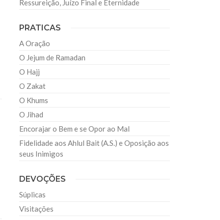
Ressureição, Juízo Final e Eternidade
PRATICAS
A Oração
O Jejum de Ramadan
O Hajj
O Zakat
O Khums
O Jihad
Encorajar o Bem e se Opor ao Mal
Fidelidade aos Ahlul Bait (A.S.) e Oposição aos
seus Inimigos
DEVOÇÕES
Súplicas
Visitações