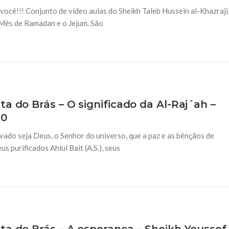
cê!!! Conjunto de vídeo aulas do Sheikh Taleb Hussein al-Khazraji
o Mês de Ramadan e o Jejum. São
26 DE ABRIL DE 2019
 do Brás – As virtudes
Sermão de sexta-feira
 Mu´awiyah – 5 de
iluminados sobre a v
(S.A.A.S.) – Sheikh Ba
. Louvado seja Deus o senhor do
Em nome de Deus, o Clemente, 
o profeta Mohammad (S.A.A.S.),
universo que a paz e as bênçã
(S.A.A.S.) e com seus purificados
a do Brás – O significado da Al-Raj´ah –
20
ado seja Deus, o Senhor do universo, que a paz e as bênçãos de
 purificados Ahlul Bait (A.S.), seus