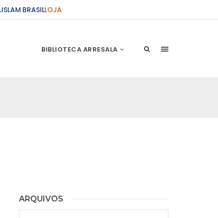
L
ISLAM BRASIL
LOJA
BIBLIOTECA ARRESALA
da Mesquita do Brás – As leis da
o no dia do juízo final (Parte 2) –
15/03/2019
O Misericordioso. Louvado seja Deus o senhor
ênçãos de Deus estejam com o profeta Mohammad
 e seus leias
 da Mesquita do Brás – As
ação das súplicas – Sheikh Badri
rço de 2019
ARQUIVOS
sericordioso. Louvado seja Deus o senhor do
eus estejam sobre o profeta Mohammad e seus
Arquivos
Testemunho que não divindade além de