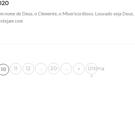
020
Em nome de Deus, o Clemente, o Misericordioso. Louvado seja Deus,
 estejam com
11
12
...
20
...
»
Última
10
»