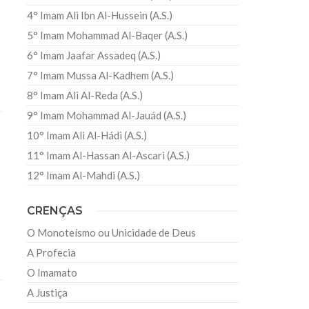
4° Imam Ali Ibn Al-Hussein (A.S.)
5° Imam Mohammad Al-Baqer (A.S.)
6° Imam Jaafar Assadeq (A.S.)
7° Imam Mussa Al-Kadhem (A.S.)
8° Imam Ali Al-Reda (A.S.)
9° Imam Mohammad Al-Jauád (A.S.)
10° Imam Ali Al-Hádi (A.S.)
11° Imam Al-Hassan Al-Ascari (A.S.)
12° Imam Al-Mahdi (A.S.)
CRENÇAS
O Monoteísmo ou Unicidade de Deus
A Profecia
O Imamato
A Justiça