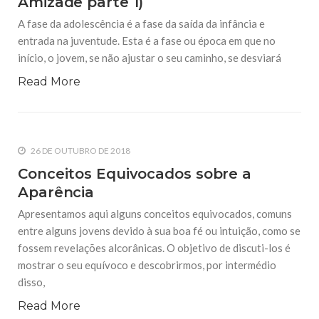
Amizade parte 1)
livreto se destina ao Fórum da Juventude com o intuito de
acompanhar os jovens na parte mais importante de suas
A fase da adolescência é a fase da saída da infância e
entrada na juventude. Esta é a fase ou época em que no
13 DE MAIO DE 2015
início, o jovem, se não ajustar o seu caminho, se desviará
Você foi criado por Deus
Autor: Mehraneh Yandaqui Shahi Tradução para o
Read More
português: Ismail Ahmed Barbosa Em nome de Deus, O
Clemente, O Misericordioso! Olá! Você somente me vê
sobre a terra, porém, eu também estou debaixo dela e entre
22 DE AGOSTO DE 2018
26 DE OUTUBRO DE 2018
Eu não quero partir o coração das
crianças…
Conceitos Equivocados sobre a
Aparência
Apresentamos aqui alguns conceitos equivocados, comuns
entre alguns jovens devido à sua boa fé ou intuição, como se
fossem revelações alcorânicas. O objetivo de discuti-los é
mostrar o seu equívoco e descobrirmos, por intermédio
disso,
Read More