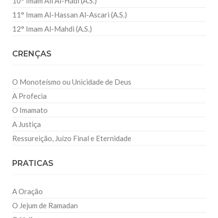
10° Imam Ali Al-Hádi (A.S.)
11° Imam Al-Hassan Al-Ascari (A.S.)
12° Imam Al-Mahdi (A.S.)
CRENÇAS
O Monoteísmo ou Unicidade de Deus
A Profecia
O Imamato
A Justiça
Ressureição, Juízo Final e Eternidade
PRATICAS
A Oração
O Jejum de Ramadan