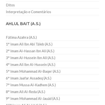
Ditos
Interpretação e Comentários
AHLUL BAIT (A.S.)
Fátima Azahra (A.S.)
1° Imam Ali Ibn Abi Táleb (A.S.)
2° Imam Al-Hassan Ibn Ali (A.S.)
3° Imam Al-Hussein Ibn Ali (A.S.)
4° Imam Ali Ibn Al-Hussein (A.S.)
5° Imam Mohammad Al-Baqer (A.S.)
6° Imam Jaafar Assadeq (A.S.)
7° Imam Mussa Al-Kadhem (A.S.)
8° Imam Ali Al-Reda (A.S.)
9° Imam Mohammad Al-Jauád (A.S.)