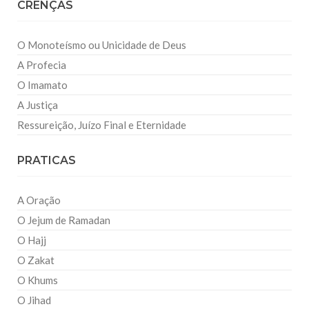
CRENÇAS
O Monoteísmo ou Unicidade de Deus
A Profecia
O Imamato
A Justiça
Ressureição, Juízo Final e Eternidade
PRATICAS
A Oração
O Jejum de Ramadan
O Hajj
O Zakat
O Khums
O Jihad