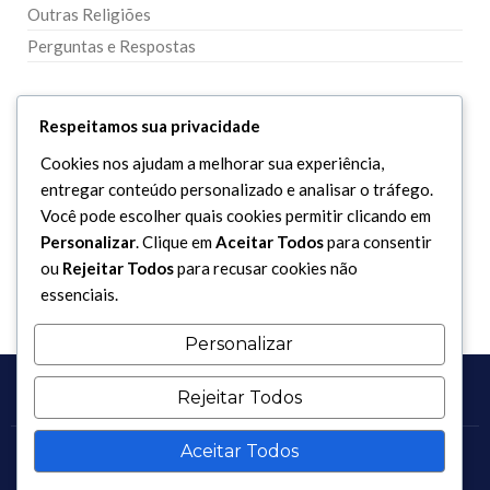
Outras Religiões
Perguntas e Respostas
DIVERSOS
Respeitamos sua privacidade
Cookies nos ajudam a melhorar sua experiência,
Curiosidades
entregar conteúdo personalizado e analisar o tráfego.
Dicionário Islâmico
Você pode escolher quais cookies permitir clicando em
Downloads
Personalizar
. Clique em
Aceitar Todos
para consentir
ou
Rejeitar Todos
para recusar cookies não
essenciais.
Personalizar
Rejeitar Todos
Aceitar Todos
Copyright 2017 - 2026 / Todos os direitos reservados.