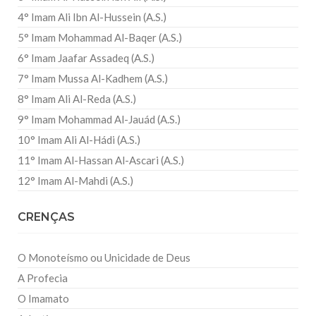
4° Imam Ali Ibn Al-Hussein (A.S.)
5° Imam Mohammad Al-Baqer (A.S.)
6° Imam Jaafar Assadeq (A.S.)
7° Imam Mussa Al-Kadhem (A.S.)
8° Imam Ali Al-Reda (A.S.)
9° Imam Mohammad Al-Jauád (A.S.)
10° Imam Ali Al-Hádi (A.S.)
11° Imam Al-Hassan Al-Ascari (A.S.)
12° Imam Al-Mahdi (A.S.)
CRENÇAS
O Monoteísmo ou Unicidade de Deus
A Profecia
O Imamato