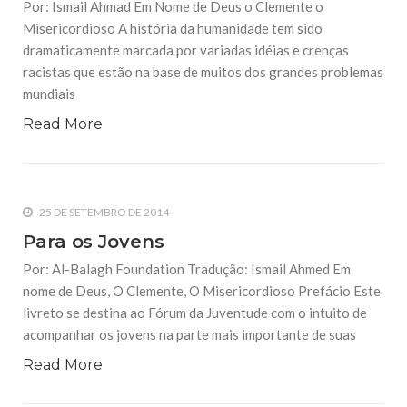
Por: Ismail Ahmad Em Nome de Deus o Clemente o
Misericordioso A história da humanidade tem sido
1 DE MARÇO DE 2018
Uma Reflexão Honesta sobre o
dramaticamente marcada por variadas idéias e crenças
Casamento Infantil
racistas que estão na base de muitos dos grandes problemas
Por: Ahmad Ismail Há um debate mundial sobre o tema do
mundiais
casamento infantil e sua perpetuação em vários países,
sobretudo em países de maioria islâmica. De acordo com
estimativas do UNICEF, 15 milhões de meninas
Read More
13 DE MARÇO DE 2018
Pseudociência em prol da islamofobia
Por Ahmed Ismail A pseudociência ou para falarmos de
modo mais claro, a perversão do conhecimento científico
25 DE SETEMBRO DE 2014
com fins políticos e ideológicos não é uma novidade. Do
embuste tomado por ciência das teorias de Lombroso,
Para os Jovens
Por: Al-Balagh Foundation Tradução: Ismail Ahmed Em
nome de Deus, O Clemente, O Misericordioso Prefácio Este
livreto se destina ao Fórum da Juventude com o intuito de
acompanhar os jovens na parte mais importante de suas
Read More