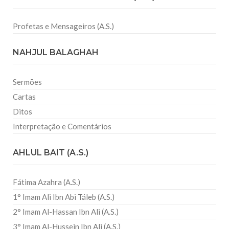
Profetas e Mensageiros (A.S.)
NAHJUL BALAGHAH
Sermões
Cartas
Ditos
Interpretação e Comentários
AHLUL BAIT (A.S.)
Fátima Azahra (A.S.)
1° Imam Ali Ibn Abi Táleb (A.S.)
2° Imam Al-Hassan Ibn Ali (A.S.)
3° Imam Al-Hussein Ibn Ali (A.S.)