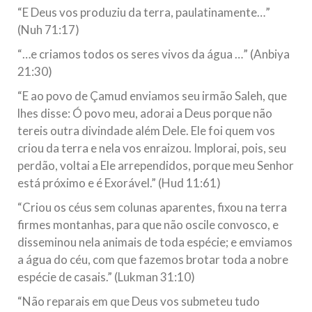
“E Deus vos produziu da terra, paulatinamente…”
(Nuh 71:17)
“…e criamos todos os seres vivos da água …” (Anbiya
21:30)
“E ao povo de Çamud enviamos seu irmão Saleh, que
lhes disse: Ó povo meu, adorai a Deus porque não
tereis outra divindade além Dele. Ele foi quem vos
criou da terra e nela vos enraizou. Implorai, pois, seu
perdão, voltai a Ele arrependidos, porque meu Senhor
está próximo e é Exorável.” (Hud 11:61)
“Criou os céus sem colunas aparentes, fixou na terra
firmes montanhas, para que não oscile convosco, e
disseminou nela animais de toda espécie; e emviamos
a água do céu, com que fazemos brotar toda a nobre
espécie de casais.” (Lukman 31:10)
“Não reparais em que Deus vos submeteu tudo