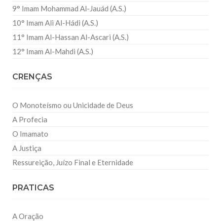
9° Imam Mohammad Al-Jauád (A.S.)
10° Imam Ali Al-Hádi (A.S.)
11° Imam Al-Hassan Al-Ascari (A.S.)
12° Imam Al-Mahdi (A.S.)
CRENÇAS
O Monoteísmo ou Unicidade de Deus
A Profecia
O Imamato
A Justiça
Ressureição, Juízo Final e Eternidade
PRATICAS
A Oração