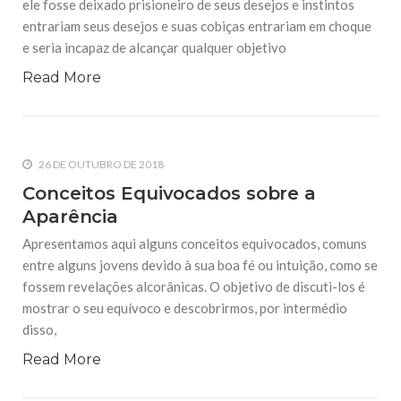
ele fosse deixado prisioneiro de seus desejos e instintos
guardado por anjos severos e
entrariam seus desejos e suas cobiças entrariam em choque
25 DE SETEMBRO DE 2014
e seria incapaz de alcançar qualquer objetivo
O Terrorismo – Desfazendo Mitos
Read More
Introdução Em Nome de Deus o Clemente o Misericordioso
O presente trabalho é uma adaptação do panfleto produzido
pela Sociedade Islâmica Britânica e a Young Muslims da
Grã-Bretanha. O terrorismo tem atingido muitas nações na
25 DE SETEMBRO DE 2014
26 DE OUTUBRO DE 2018
Ética, Política e Sociedade (Os conceitos
islâmicos aplicados para o Tahsin)
Conceitos Equivocados sobre a
Por: Isma’il Ahmad Em Nome de Deus, o Clemente, o
Aparência
Misericordioso O Islam, em todos os seus aspectos, se
fundamenta no que é denominado de Fitrat (natureza
Apresentamos aqui alguns conceitos equivocados, comuns
primordial). Portanto, sua efetivação em qualquer nível ou
entre alguns jovens devido à sua boa fé ou intuição, como se
fossem revelações alcorânicas. O objetivo de discuti-los é
mostrar o seu equívoco e descobrirmos, por intermédio
disso,
Read More