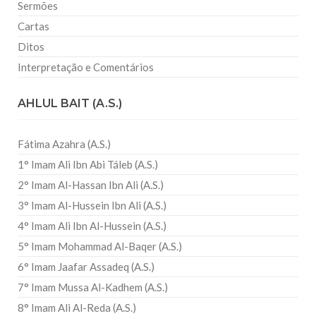
Sermões
Cartas
Ditos
Interpretação e Comentários
AHLUL BAIT (A.S.)
Fátima Azahra (A.S.)
1° Imam Ali Ibn Abi Táleb (A.S.)
2° Imam Al-Hassan Ibn Ali (A.S.)
3° Imam Al-Hussein Ibn Ali (A.S.)
4° Imam Ali Ibn Al-Hussein (A.S.)
5° Imam Mohammad Al-Baqer (A.S.)
6° Imam Jaafar Assadeq (A.S.)
7° Imam Mussa Al-Kadhem (A.S.)
8° Imam Ali Al-Reda (A.S.)