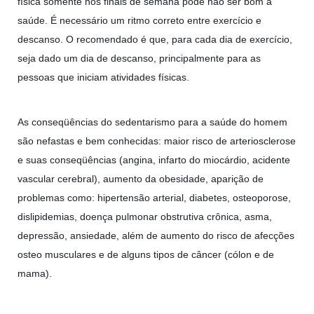
física somente nos finais de semana pode não ser bom à
saúde. É necessário um ritmo correto entre exercício e
descanso. O recomendado é que, para cada dia de exercício,
seja dado um dia de descanso, principalmente para as
pessoas que iniciam atividades físicas.
As conseqüências do sedentarismo para a saúde do homem
são nefastas e bem conhecidas: maior risco de arteriosclerose
e suas conseqüências (angina, infarto do miocárdio, acidente
vascular cerebral), aumento da obesidade, aparição de
problemas como: hipertensão arterial, diabetes, osteoporose,
dislipidemias, doença pulmonar obstrutiva crônica, asma,
depressão, ansiedade, além de aumento do risco de afecções
osteo musculares e de alguns tipos de câncer (cólon e de
mama).