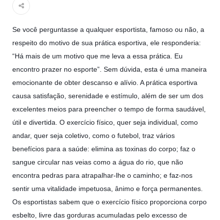
Islâmico no Brasil parabeniza a nação islâmica pela chegada
no ano novo muçulmano de 1435 Hejrita. Desejamos a
todos os irmãos e irmãs um novo
Se você perguntasse a qualquer esportista, famoso ou não, a
respeito do motivo de sua prática esportiva, ele responderia:
10 DE NOVEMBRO DE 2013
Falecimento do Imam Ali Ibn Al-Hussein
“Há mais de um motivo que me leva a essa prática. Eu
(A.S.)
encontro prazer no esporte”. Sem dúvida, esta é uma maneira
Em nome de Deus, o Clemente, o Misericordioso! Diante da
emocionante de obter descanso e alívio. A prática esportiva
data em que relembramos o martírio do quarto Imam dos
muçulmanos, o Imam Ali Ibn Al-Hussein Ibn Ali Ibn Abi Táleb
causa satisfação, serenidade e estímulo, além de ser um dos
(A.S.), conhecido por “Zein Al-Ábidin” (Formosura
excelentes meios para preencher o tempo de forma saudável,
útil e divertida. O exercício físico, quer seja individual, como
NOTÍCIAS
andar, quer seja coletivo, como o futebol, traz vários
3 DE JULHO DE 2014
benefícios para a saúde: elimina as toxinas do corpo; faz o
Centro Islâmico no Brasil recebe o ex-
sangue circular nas veias como a água do rio, que não
ministro das Relações Exteriores da
encontra pedras para atrapalhar-lhe o caminho; e faz-nos
República Islâmica do Irã
sentir uma vitalidade impetuosa, ânimo e força permanentes.
Na noite da quinta-feira, 03 de Abril, o Centro Islâmico no
Os esportistas sabem que o exercício físico proporciona corpo
Brasil recebeu em sua sede, em São Paulo, o ex-ministro das
Relações Exteriores da República Islâmica do Irã, Sr. Kamal
esbelto, livre das gorduras acumuladas pelo excesso de
Kharrazi, que encontra-se visitando