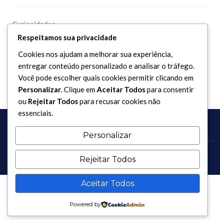
Curiosidades
Respeitamos sua privacidade
Dicionário Islâmico
Downloads
Cookies nos ajudam a melhorar sua experiência,
entregar conteúdo personalizado e analisar o tráfego.
Você pode escolher quais cookies permitir clicando em
Personalizar
. Clique em
Aceitar Todos
para consentir
ou
Rejeitar Todos
para recusar cookies não
essenciais.
Personalizar
Rejeitar Todos
Copyright 2017 - 2026 / Todos os direitos reservados.
Aceitar Todos
Powered by