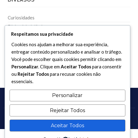
Curiosidades
Dicionário Islâmico
Respeitamos sua privacidade
Downloads
Cookies nos ajudam a melhorar sua experiência,
entregar conteúdo personalizado e analisar o tráfego.
Você pode escolher quais cookies permitir clicando em
Personalizar
. Clique em
Aceitar Todos
para consentir
ou
Rejeitar Todos
para recusar cookies não
essenciais.
Personalizar
Rejeitar Todos
Copyright 2017 - 2026 / Todos os direitos reservados.
Aceitar Todos