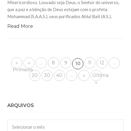
Misericordioso. Louvado seja Deus, o Senhor do universo,
que a paz e a bênção de Deus estejam com o profeta
Mohammad (S.A.A.S.), seus purificados Ahlul Bait (A.S.),
Read More
«
«
...
8
9
11
12
...
10
Primeira
20
30
40
...
»
Última
»
ARQUIVOS
Arquivos