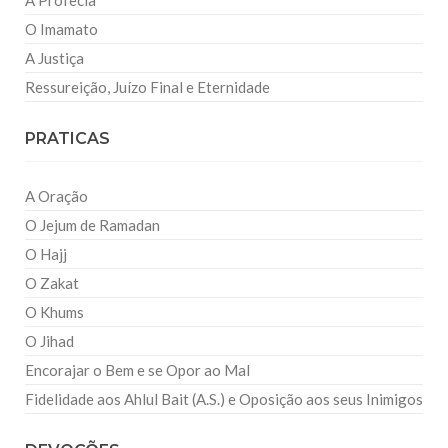
A Profecia
O Imamato
A Justiça
Ressureição, Juízo Final e Eternidade
PRATICAS
A Oração
O Jejum de Ramadan
O Hajj
O Zakat
O Khums
O Jihad
Encorajar o Bem e se Opor ao Mal
Fidelidade aos Ahlul Bait (A.S.) e Oposição aos seus Inimigos