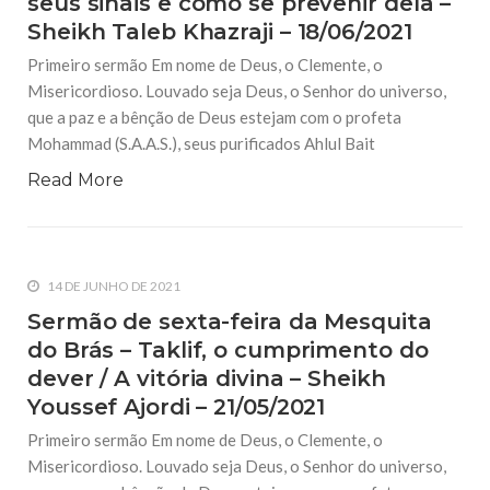
seus sinais e como se prevenir dela –
os direitos e os seus princípios, mesmo antes de sua
Sheikh Taleb Khazraji – 18/06/2021
22 DE SETEMBRO DE 2014
Primeiro sermão Em nome de Deus, o Clemente, o
Breve Biografia de Fátima Masûmah (A.S.),
Misericordioso. Louvado seja Deus, o Senhor do universo,
filha do Imam Mussa (A.S.)
Traduzido do Espanhol por Reda al Husayn “Rava” Seu pai O
que a paz e a bênção de Deus estejam com o profeta
sétimo Imam dos muçulmanos, o Imam Mussa Ibn Já‘far (A.S.)
Mohammad (S.A.A.S.), seus purificados Ahlul Bait
foi o pai de Fátima Ma‘sûmah (A.S.). Nos ditos ele é
conhecido como Abul
Read More
22 DE SETEMBRO DE 2014
Breve Relato Sobre o Martírio do Imam Al-
Hussain (A.S.)
Por Hajj Hassan Garib. Quem foi Imam al-Hussein (A.S.)? Ele
14 DE JUNHO DE 2021
foi o terceiro Imam da linhagem do profeta. Muitos
versículos do Alcorão Sagrado referem-se ao Imam, além de
Sermão de sexta-feira da Mesquita
vários colóquios nobres do profeta Mohammad (S.A.A.S).
do Brás – Taklif, o cumprimento do
dever / A vitória divina – Sheikh
Youssef Ajordi – 21/05/2021
Primeiro sermão Em nome de Deus, o Clemente, o
Misericordioso. Louvado seja Deus, o Senhor do universo,