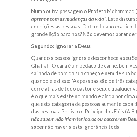
Numa outra passagem o Profeta Mohammad (S.
aprende com as mudanças da vida”.
Este discurs
condições as pessoas. Ontem fulano era rico, f
grande lição para nós? Não devemos aprender
Segundo: Ignorar a Deus
Quando a pessoa ignora e desconhece a seu Sen
Ghaflah. O cara é um pedaço de carne, bem ve
sai nada de bom da sua cabeça e nem de sua boa
quando ele disse: “As pessoas são de três cat
corre atrás de todo pastor e segue qualquer 
é o que mais existe no mundo e ainda por cim
que esta categoria de pessoas aumente cada d
das pessoas. Por isso o Príncipe dos Fiéis (A.S.)
não sabem não iriam ter ídolos ou descrer em Deu
saber não haveria esta ignorância toda.