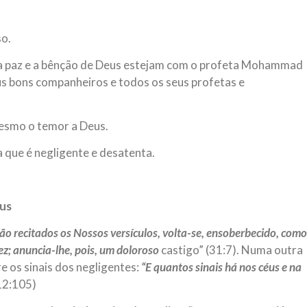
so.
e a paz e a bênção de Deus estejam com o profeta Mohammad
 seus bons companheiros e todos os seus profetas e
esmo o temor a Deus.
a que é negligente e desatenta.
eus
ão recitados os Nossos versículos, volta-se, ensoberbecido, como
ez; anuncia-lhe, pois, um doloroso
castigo” (31:7). Numa outra
 os sinais dos negligentes:
“E quantos sinais há nos céus e na
12:105)