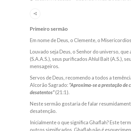
Por: Ahmad Dallal Tradução: Ahmad Ismail Ainda
morte e destruição que abalaram Nova York em 
ter entrado numa guerra cultural e religiosa de 
Primeiro sermão
10 DE NOVEMBRO DE 2013
Falecimento do Imam Ali Ibn Al-Hu
Em nome de Deus, o Clemente, o Misericordio
Em nome de Deus, o Clemente, o Misericordioso!
relembramos o martírio do quarto Imam dos muçu
Louvado seja Deus, o Senhor do universo, qu
Hussein Ibn Ali Ibn Abi Táleb (A.S.), conhecido p
(S.A.A.S.), seus purificados Ahlul Bait (A.S.),
mensageiros.
Servos de Deus, recomendo a todos a temência 
Alcorão Sagrado:
“Aproxima-se a prestação de 
desatentos”
(21:1).
Neste sermão gostaria de falar resumidamente
desatenção.
Inicialmente o que significa Ghaflah? Este ter
outros significados. Ghaflah não é esquecimen