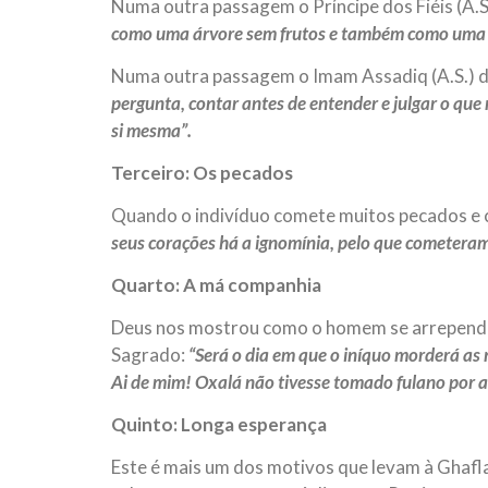
Numa outra passagem o Príncipe dos Fiéis (A.S.
como uma árvore sem frutos e também como uma t
Numa outra passagem o Imam Assadiq (A.S.) d
pergunta, contar antes de entender e julgar o que
si mesma”.
Terceiro: Os pecados
Quando o indivíduo comete muitos pecados e c
seus corações há a ignomínia, pelo que cometera
Quarto: A má companhia
Deus nos mostrou como o homem se arrepende p
Sagrado:
“Será o dia em que o iníquo morderá as 
Ai de mim! Oxalá não tivesse tomado fulano por
Quinto: Longa esperança
Este é mais um dos motivos que levam à Ghafla