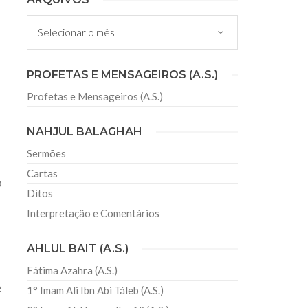
 Misericordioso! O Centro Islâmico no Brasil
Arquivos
ela chegada no ano novo muçulmano de 1435
irmãos e irmãs um novo
PROFETAS E MENSAGEIROS (A.S.)
Profetas e Mensageiros (A.S.)
sil recebe o ex-ministro das
 República Islâmica do Irã
NAHJUL BALAGHAH
Abril, o Centro Islâmico no Brasil recebeu em sua
ro das Relações Exteriores da República Islâmica
Sermões
encontra-se visitando
Cartas
o
Ditos
Interpretação e Comentários
AHLUL BAIT (A.S.)
Fátima Azahra (A.S.)
e
1° Imam Ali Ibn Abi Táleb (A.S.)