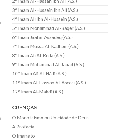
2° Imam Al-Hassan Ibn Ali (A.S.)
3° Imam Al-Hussein Ibn Ali (A.S.)
4° Imam Ali Ibn Al-Hussein (A.S.)
m
5° Imam Mohammad Al-Baqer (A.S.)
6° Imam Jaafar Assadeq (A.S.)
7° Imam Mussa Al-Kadhem (A.S.)
8° Imam Ali Al-Reda (A.S.)
9° Imam Mohammad Al-Jauád (A.S.)
10° Imam Ali Al-Hádi (A.S.)
11° Imam Al-Hassan Al-Ascari (A.S.)
12° Imam Al-Mahdi (A.S.)
CRENÇAS
m
O Monoteísmo ou Unicidade de Deus
A Profecia
O Imamato