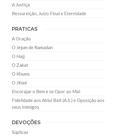
A Justiça
.
Ressureição, Juízo Final e Eternidade
PRATICAS
A Oração
O Jejum de Ramadan
O Hajj
O Zakat
O Khums
O Jihad
Encorajar o Bem e se Opor ao Mal
Fidelidade aos Ahlul Bait (A.S.) e Oposição aos
seus Inimigos
DEVOÇÕES
Súplicas