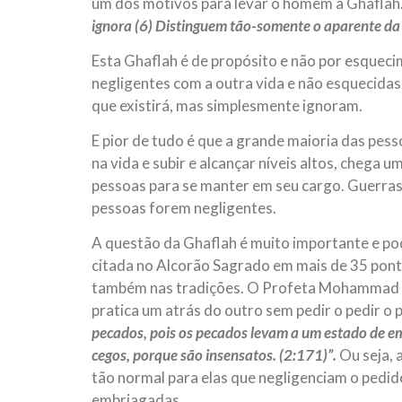
um dos motivos para levar o homem a Ghaflah.
ignora (6) Distinguem tão-somente o aparente da v
Esta Ghaflah é de propósito e não por esqueci
negligentes com a outra vida e não esquecidas
que existirá, mas simplesmente ignoram.
E pior de tudo é que a grande maioria das pes
na vida e subir e alcançar níveis altos, chega
pessoas para se manter em seu cargo. Guerras,
pessoas forem negligentes.
A questão da Ghaflah é muito importante e pod
citada no Alcorão Sagrado em mais de 35 pon
também nas tradições. O Profeta Mohammad (S.
pratica um atrás do outro sem pedir o pedir o 
pecados, pois os pecados levam a um estado de em
cegos, porque são insensatos. (2:171)”.
Ou seja, 
tão normal para elas que negligenciam o pedid
embriagadas.