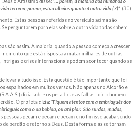
 Deus o Altíssimo disse:
“… porém, a maioria dos humanos o
ida terrena; porém, estão alheios quanto à outra vida (7)”
. (30)
mento. Estas pessoas referidas no versículo acima são
. Se perguntarem para elas sobre a outra vida todas sabem
soas são assim. A maioria, quando a pessoa começa a crescer
 um momento que está disposta a matar milhares de outras
 intrigas e crises internacionais podem acontecer quando as
e levar a tudo isso. Esta questão é tão importante que foi
tos espalhados em muitos versos. Não apenas no Alcorão e
A.A.S.) dizia sobre os pecados e as falhas cujo o homem
perdão. O profeta dizia:
“Fiquem atentos com a embriaguês dos
briaguês como o da bebida, ou até pior: São surdos, mudos,
as pessoas pecam e pecam e pecam e no fim isso acaba sendo
o de perdão e retorno a Deus. Desta forma elas se tornam