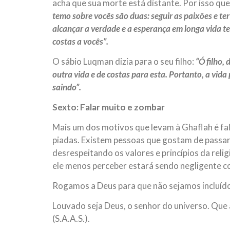
acha que sua morte está distante. Por isso que
temo sobre vocês são duas: seguir as paixões e te
alcançar a verdade e a esperança em longa vida te
costas a vocês”.
O sábio Luqman dizia para o seu filho:
“Ó filho,
outra vida e de costas para esta. Portanto, a vida
saindo”.
Sexto: Falar muito e zombar
Mais um dos motivos que levam à Ghaflah é fal
piadas. Existem pessoas que gostam de passar
desrespeitando os valores e princípios da reli
ele menos perceber estará sendo negligente com
Rogamos a Deus para que não sejamos incluídos
Louvado seja Deus, o senhor do universo. Qu
(S.A.A.S.).