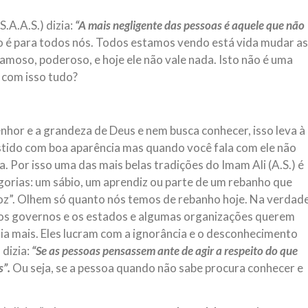
A.A.S.) dizia:
“A mais negligente das pessoas é aquele que não
o é para todos nós. Todos estamos vendo está vida mudar as
amoso, poderoso, e hoje ele não vale nada. Isto não é uma
 com isso tudo?
hor e a grandeza de Deus e nem busca conhecer, isso leva à
stido com boa aparência mas quando você fala com ele não
. Por isso uma das mais belas tradições do Imam Ali (A.S.) é
egorias: um sábio, um aprendiz ou parte de um rebanho que
voz”. Olhem só quanto nós temos de rebanho hoje. Na verdad
a os governos e os estados e algumas organizações querem
ia mais. Eles lucram com a ignorância e o desconhecimento
 dizia:
“Se as pessoas pensassem ante de agir a respeito do que
s”.
Ou seja, se a pessoa quando não sabe procura conhecer e