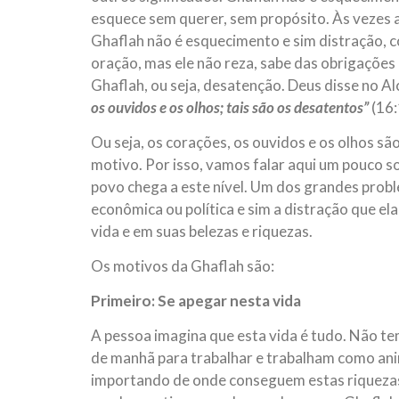
esquece sem querer, sem propósito. Às vezes
Ghaflah não é esquecimento e sim distração, 
oração, mas ele não reza, sabe das obrigações 
Ghaflah, ou seja, desatenção. Deus disse no A
os ouvidos e os olhos; tais são os desatentos”
(16:
Ou seja, os corações, os ouvidos e os olhos sã
motivo. Por isso, vamos falar aqui um pouco 
povo chega a este nível. Um dos grandes prob
econômica ou política e sim a distração que ela
vida e em suas belezas e riquezas.
Os motivos da Ghaflah são:
Primeiro: Se apegar nesta vida
A pessoa imagina que esta vida é tudo. Não t
de manhã para trabalhar e trabalham como anima
importando de onde conseguem estas riquezas, s