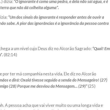
) dizia:
“O ignorante é como uma pedra, e dela não sai agua, e é
erra que não dá colheita alguma”.
izia:
“Um dos sinais do ignorante é responder antes de ouvir a
 não sabe. A pior das ignorâncias é a ignorância da pessoa contra
hega a um nível cujo Deus diz no Alcorão Sagrado:
“Qual! Em
m”.
(82:14)
or ter má companhia nesta vida. Ele diz no Alcorão
mãos e dirá: Oxalá tivesse seguido a senda do Mensageiro! (27)
 amigo (28) Porque me desviou da Mensagem… (29)”
(25)
h. A pessoa acha que vai viver muito ou uma longa vida e