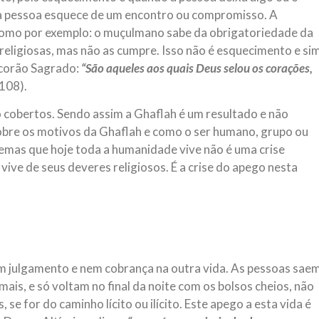
 a pessoa esquece de um encontro ou compromisso. A
como por exemplo: o muçulmano sabe da obrigatoriedade da
religiosas, mas não as cumpre. Isso não é esquecimento e si
lcorão Sagrado:
“São aqueles aos quais Deus selou os corações,
108).
o cobertos. Sendo assim a Ghaflah é um resultado e não
sobre os motivos da Ghaflah e como o ser humano, grupo ou
lemas que hoje toda a humanidade vive não é uma crise
 vive de seus deveres religiosos. É a crise do apego nesta
em julgamento e nem cobrança na outra vida. As pessoas sae
is, e só voltam no final da noite com os bolsos cheios, não
e for do caminho lícito ou ilícito. Este apego a esta vida é