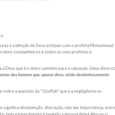
 aturdido pelas imagens de
Em nome de Deus, O Clemente, O
11 de setembro, o mundo parece
parabeniza a nação islâmica p
magnitude. Mais
Hejrita. Desejamos a todos os 
NOTÍCIAS
ssein (A.S.)
3 DE JULHO DE 2014
so.
 Diante da data em que
Centro Islâmico no Bra
lmanos, o Imam Ali Ibn Al-
e a paz e a bênção de Deus estejam com o profeta Mohammad
Relações Exteriores da
or “Zein Al-Ábidin” (Formosura
 seus bons companheiros e todos os seus profetas e
Na noite da quinta-feira, 03 de 
sede, em São Paulo, o ex-minist
do Irã, Sr. Kamal Kharrazi, que 
a Deus que é o único caminho para a salvação. Deus disse n
contas dos homens que, apesar disso, estão desdenhosamente
 sobre a questão da “Ghaflah” que é a negligência ou
mo significa desatenção, distração, não dar importância, entr
to, pois esquecimento é quando a pessoa deixa algo ou o