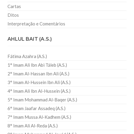
Cartas
Ditos
Interpretação e Comentários
AHLUL BAIT (A.S.)
Fátima Azahra (A.S.)
1° Imam Ali Ibn Abi Táleb (A.S.)
2° Imam Al-Hassan Ibn Ali (A.S.)
3° Imam Al-Hussein Ibn Ali (A.S.)
4° Imam Ali Ibn Al-Hussein (A.S.)
5° Imam Mohammad Al-Baqer (A.S.)
6° Imam Jaafar Assadeq (A.S.)
7° Imam Mussa Al-Kadhem (A.S.)
8° Imam Ali Al-Reda (A.S.)