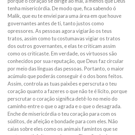
porque o coração se dirige ao mal, a menos que Deus
tenha misericórdia. De modo que, fica sabendo ó
Malik, que eu te enviei para uma área em que houve
governantes antes de ti, tanto justos como
opressores. As pessoas agora vigiarão os teus
tratos, assim como tu costumavas vigiar os tratos
dos outros governantes, e elas te criticam assim
como os criticaste. Em verdade, os virtuosos são
conhecidos por sua reputação, que Deus faz circular
por meio das línguas das pessoas. Portanto, o maior
acúmulo que poderás conseguir é o dos bons feitos.
Assim, controla as tuas paixões e perscruta o teu
coração quanto a fazeres o que não te é lícito, porque
perscrutar o coração significa detê-lo no meio do
caminho entre o que o agrada e o que o desagrada.
Enche de misericórdia o teu coração para com os
súditos, de afeição e bondade para com eles. Não
caias sobre eles como os animais famintos que se