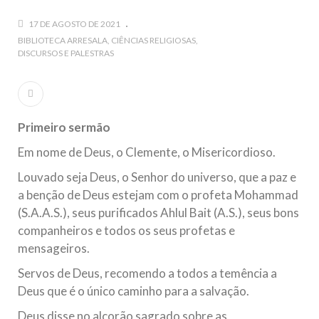
guerra cultural e religiosa de magnitude. Mais
17 DE AGOSTO DE 2021
5 DE NOVEMBRO DE 2013
BIBLIOTECA ARRESALA
CIÊNCIAS RELIGIOSAS
DISCURSOS E PALESTRAS
Ano Novo Islâmico e Início de Muharam
Em nome de Deus, O Clemente, O Misericordioso! O Centro
Islâmico no Brasil parabeniza a nação islâmica pela chegada
no ano novo muçulmano de 1435 Hejrita. Desejamos a
todos os irmãos e irmãs um novo
Primeiro sermão
10 DE NOVEMBRO DE 2013
Em nome de Deus, o Clemente, o Misericordioso.
Falecimento do Imam Ali Ibn Al-Hussein
(A.S.)
Louvado seja Deus, o Senhor do universo, que a paz e
Em nome de Deus, o Clemente, o Misericordioso! Diante da
a benção de Deus estejam com o profeta Mohammad
data em que relembramos o martírio do quarto Imam dos
muçulmanos, o Imam Ali Ibn Al-Hussein Ibn Ali Ibn Abi Táleb
(S.A.A.S.), seus purificados Ahlul Bait (A.S.), seus bons
(A.S.), conhecido por “Zein Al-Ábidin” (Formosura
companheiros e todos os seus profetas e
mensageiros.
NOTÍCIAS
Servos de Deus, recomendo a todos a temência a
3 DE JULHO DE 2014
Deus que é o único caminho para a salvação.
Centro Islâmico no Brasil recebe o ex-
Deus disse no alcorão sagrado sobre as
ministro das Relações Exteriores da