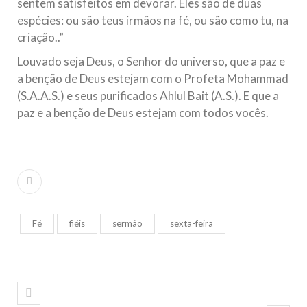
sentem satisfeitos em devorar. Eles são de duas
espécies: ou são teus irmãos na fé, ou são como tu, na
criação..”
Louvado seja Deus, o Senhor do universo, que a paz e
a benção de Deus estejam com o Profeta Mohammad
(S.A.A.S.) e seus purificados Ahlul Bait (A.S.). E que a
paz e a benção de Deus estejam com todos vocês.
Fé
fiéis
sermão
sexta-feira