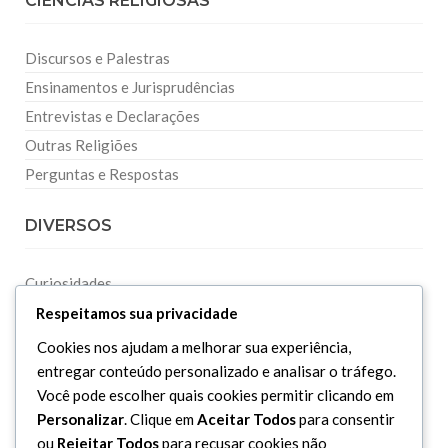
CIÊNCIAS RELIGIOSAS
Discursos e Palestras
Ensinamentos e Jurisprudências
Entrevistas e Declarações
Outras Religiões
Perguntas e Respostas
DIVERSOS
Curiosidades
Dicionário Islâmico
Respeitamos sua privacidade
Downloads
Cookies nos ajudam a melhorar sua experiência,
entregar conteúdo personalizado e analisar o tráfego.
Você pode escolher quais cookies permitir clicando em
Personalizar
. Clique em
Aceitar Todos
para consentir
ou
Rejeitar Todos
para recusar cookies não