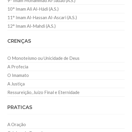
9° Imam Mohammad Al-Jauád (A.S.)
10° Imam Ali Al-Hádi (A.S.)
11° Imam Al-Hassan Al-Ascari (A.S.)
12° Imam Al-Mahdi (A.S.)
CRENÇAS
O Monoteísmo ou Unicidade de Deus
A Profecia
O Imamato
A Justiça
Ressureição, Juízo Final e Eternidade
PRATICAS
A Oração