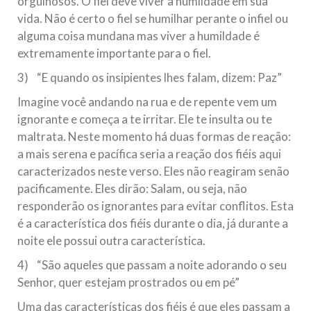
orgulhosos. O fiel deve viver a humildade em sua
vida. Não é certo o fiel se humilhar perante o infiel ou
alguma coisa mundana mas viver a humildade é
extremamente importante para o fiel.
3) “E quando os insipientes lhes falam, dizem: Paz”
Imagine você andando na rua e de repente vem um
ignorante e começa a te irritar. Ele te insulta ou te
maltrata. Neste momento há duas formas de reação:
a mais serena e pacífica seria a reação dos fiéis aqui
caracterizados neste verso. Eles não reagiram senão
pacificamente. Eles dirão: Salam, ou seja, não
responderão os ignorantes para evitar conflitos. Esta
é a característica dos fiéis durante o dia, já durante a
noite ele possui outra característica.
4) “São aqueles que passam a noite adorando o seu
Senhor, quer estejam prostrados ou em pé”
Uma das características dos fiéis é que eles passam a