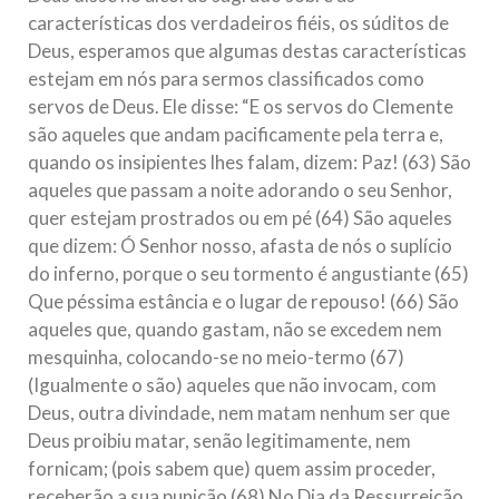
características dos verdadeiros fiéis, os súditos de
República Islâmica do Irã
Deus, esperamos que algumas destas características
Na noite da quinta-feira, 03 de Abril, o Centro Islâmico no
Brasil recebeu em sua sede, em São Paulo, o ex-ministro das
estejam em nós para sermos classificados como
Relações Exteriores da República Islâmica do Irã, Sr. Kamal
servos de Deus. Ele disse: “E os servos do Clemente
Kharrazi, que encontra-se visitando
são aqueles que andam pacificamente pela terra e,
quando os insipientes lhes falam, dizem: Paz! (63) São
aqueles que passam a noite adorando o seu Senhor,
quer estejam prostrados ou em pé (64) São aqueles
que dizem: Ó Senhor nosso, afasta de nós o suplício
do inferno, porque o seu tormento é angustiante (65)
Que péssima estância e o lugar de repouso! (66) São
aqueles que, quando gastam, não se excedem nem
mesquinha, colocando-se no meio-termo (67)
(Igualmente o são) aqueles que não invocam, com
Deus, outra divindade, nem matam nenhum ser que
Deus proibiu matar, senão legitimamente, nem
fornicam; (pois sabem que) quem assim proceder,
receberão a sua punição (68) No Dia da Ressurreição