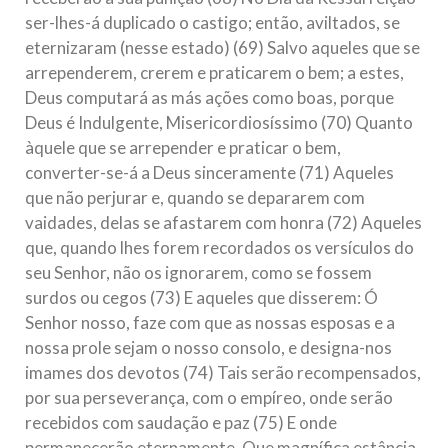
ser-lhes-á duplicado o castigo; então, aviltados, se
eternizaram (nesse estado) (69) Salvo aqueles que se
arrependerem, crerem e praticarem o bem; a estes,
Deus computará as más ações como boas, porque
Deus é Indulgente, Misericordiosíssimo (70) Quanto
àquele que se arrepender e praticar o bem,
converter-se-á a Deus sinceramente (71) Aqueles
que não perjurar e, quando se depararem com
vaidades, delas se afastarem com honra (72) Aqueles
que, quando lhes forem recordados os versículos do
seu Senhor, não os ignorarem, como se fossem
surdos ou cegos (73) E aqueles que disserem: Ó
Senhor nosso, faze com que as nossas esposas e a
nossa prole sejam o nosso consolo, e designa-nos
imames dos devotos (74) Tais serão recompensados,
por sua perseverança, com o empíreo, onde serão
recebidos com saudação e paz (75) E onde
permanecerão eternamente. Que magnífica estância