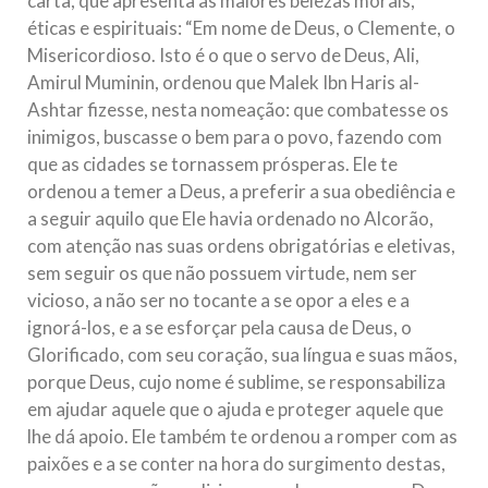
carta, que apresenta as maiores belezas morais,
éticas e espirituais: “Em nome de Deus, o Clemente, o
Misericordioso. Isto é o que o servo de Deus, Ali,
Amirul Muminin, ordenou que Malek Ibn Haris al-
Ashtar fizesse, nesta nomeação: que combatesse os
inimigos, buscasse o bem para o povo, fazendo com
que as cidades se tornassem prósperas. Ele te
ordenou a temer a Deus, a preferir a sua obediência e
a seguir aquilo que Ele havia ordenado no Alcorão,
com atenção nas suas ordens obrigatórias e eletivas,
sem seguir os que não possuem virtude, nem ser
vicioso, a não ser no tocante a se opor a eles e a
ignorá-los, e a se esforçar pela causa de Deus, o
Glorificado, com seu coração, sua língua e suas mãos,
porque Deus, cujo nome é sublime, se responsabiliza
em ajudar aquele que o ajuda e proteger aquele que
lhe dá apoio. Ele também te ordenou a romper com as
paixões e a se conter na hora do surgimento destas,