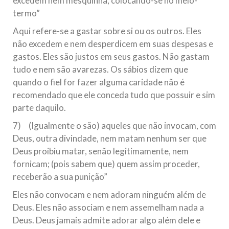
excedem nem mesquinha, colocando-se no meio-
termo”
Aqui refere-se a gastar sobre si ou os outros. Eles
não excedem e nem desperdicem em suas despesas e
gastos. Eles são justos em seus gastos. Não gastam
tudo e nem são avarezas. Os sábios dizem que
quando o fiel for fazer alguma caridade não é
recomendado que ele conceda tudo que possuir e sim
parte daquilo.
7) (Igualmente o são) aqueles que não invocam, com
Deus, outra divindade, nem matam nenhum ser que
Deus proibiu matar, senão legitimamente, nem
fornicam; (pois sabem que) quem assim proceder,
receberão a sua punição”
Eles não convocam e nem adoram ninguém além de
Deus. Eles não associam e nem assemelham nada a
Deus. Deus jamais admite adorar algo além dele e