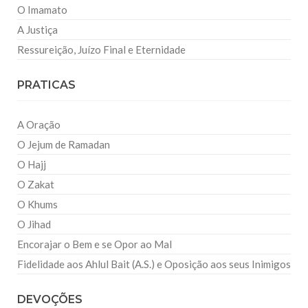
O Imamato
A Justiça
Ressureição, Juízo Final e Eternidade
PRATICAS
A Oração
O Jejum de Ramadan
O Hajj
O Zakat
O Khums
O Jihad
Encorajar o Bem e se Opor ao Mal
Fidelidade aos Ahlul Bait (A.S.) e Oposição aos seus Inimigos
DEVOÇÕES