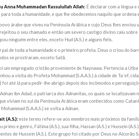
u Anna Muhammadan Rassulullah Allah:
É declarar com a língua 
 para toda a humanidade, e que lhe obedecemos naquilo que ordena e
 povo árabe que viveu na Península Arábica e cujo Deus lhes enviou
rejeitou o seu chamado e então um severo castigo divino caiu sobre 
ou ninguém entre eles, exceto Hud (A.S.) e alguns fiéis.
 pai de toda a humanidade e o primeiro profeta. Deus o criou do barr
odos se prostraram, exceto Satã.
i um empregado cristão proveniente de Naynawa. Pertencia a Utba e S
hou a visita do Profeta Mohammad (S.A.A.S.) à cidade de Ta´ef, cida
.) foi até lá para pedir-lhe abrigo depois dos incômodos e persegui
Adnan ibn Adad, o patriarca dos Adnanitas, os quais se localizavam n
que viviam no sul da Península Arábica eram conhecidos como Catani
 Mohammad (S.A.A.S.) se volta a Adnan.
it (A.S.):
este termo refere-se aos membros mais próximos da família
seu primo e genro, Fátima (A.S.), sua filha, Hassan (A.S.) e Hussein (A
entes de Hussein (A.S.). Este grupo foi citado por Deus no Alcorão