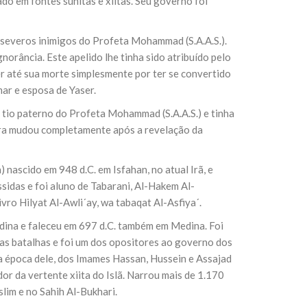
o em fontes sunitas e xiitas. Seu governo foi
 severos inimigos do Profeta Mohammad (S.A.A.S.).
gnorância. Este apelido lhe tinha sido atribuído pelo
 até sua morte simplesmente por ter se convertido
mar e esposa de Yaser.
i tio paterno do Profeta Mohammad (S.A.A.S.) e tinha
ura mudou completamente após a revelação da
 nascido em 948 d.C. em Isfahan, no atual Irã, e
idas e foi aluno de Tabarani, Al-Hakem Al-
ivro Hilyat Al-Awli´ay, wa tabaqat Al-Asfiya´.
dina e faleceu em 697 d.C. também em Medina. Foi
as batalhas e foi um dos opositores ao governo dos
na época dele, dos Imames Hassan, Hussein e Assajad
dor da vertente xiita do Islã. Narrou mais de 1.170
lim e no Sahih Al-Bukhari.