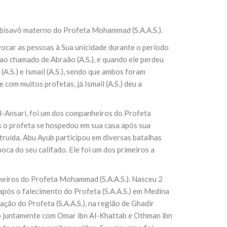
 bisavô materno do Profeta Mohammad (S.A.A.S.).
ocar as pessoas à Sua unicidade durante o período
o chamado de Abraão (A.S.), e quando ele perdeu
 (A.S.) e Ismail (A.S.), sendo que ambos foram
com muitos profetas, já Ismail (A.S.) deu a
l-Ansari, foi um dos companheiros do Profeta
is o profeta se hospedou em sua casa após sua
truída. Abu Ayub participou em diversas batalhas
ca do seu califado. Ele foi um dos primeiros a
heiros do Profeta Mohammad (S.A.A.S.). Nasceu 2
 após o falecimento do Profeta (S.A.A.S.) em Medina
ação do Profeta (S.A.A.S.), na região de Ghadir
sso juntamente com Omar ibn Al-Khattab e Othman ibn