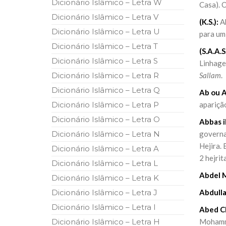
Dicionário Islâmico – Letra W
Casa). O
10 DE NOVEMBRO DE 2013
Falecimento do Imam Ali Ibn Al-Hu
Dicionário Islâmico – Letra V
(K.S.):
A
Em nome de Deus, o Clemente, o Misericordioso!
Dicionário Islâmico – Letra U
para um
relembramos o martírio do quarto Imam dos muçu
Hussein Ibn Ali Ibn Abi Táleb (A.S.), conhecido p
Dicionário Islâmico – Letra T
(S.A.A.S.
Dicionário Islâmico – Letra S
Linhagem
Dicionário Islâmico – Letra R
Sallam
.
Dicionário Islâmico – Letra Q
Ab ou A
Dicionário Islâmico – Letra P
apariçã
Dicionário Islâmico – Letra O
Abbas i
Dicionário Islâmico – Letra N
governa
Hejira.
Dicionário Islâmico – Letra A
2 hejrit
Dicionário Islâmico – Letra L
Abdel M
Dicionário Islâmico – Letra K
Dicionário Islâmico – Letra J
Abdulla
Dicionário Islâmico – Letra I
Abed C
Dicionário Islâmico – Letra H
Mohamma