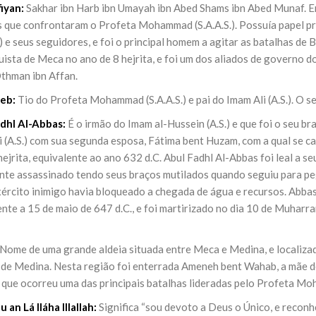
iyan:
Sakhar ibn Harb ibn Umayah ibn Abed Shams ibn Abed Munaf. Er
s que confrontaram o Profeta Mohammad (S.A.A.S.). Possuía papel pri
.) e seus seguidores, e foi o principal homem a agitar as batalhas de
ista de Meca no ano de 8 hejrita, e foi um dos aliados de governo do
Othman ibn Affan.
eb:
Tio do Profeta Mohammad (S.A.A.S.) e pai do Imam Ali (A.S.). O
dhl Al-Abbas:
É o irmão do Imam al-Hussein (A.S.) e que foi o seu bra
 (A.S.) com sua segunda esposa, Fátima bent Huzam, com a qual se ca
ejrita, equivalente ao ano 632 d.C. Abul Fadhl Al-Abbas foi leal a se
nte assassinado tendo seus braços mutilados quando seguiu para pe
xército inimigo havia bloqueado a chegada de água e recursos. Abbas
nte a 15 de maio de 647 d.C., e foi martirizado no dia 10 de Muharr
Nome de uma grande aldeia situada entre Meca e Medina, e localizad
de Medina. Nesta região foi enterrada Ameneh bent Wahab, a mãe do 
que ocorreu uma das principais batalhas lideradas pelo Profeta Mo
an Lá Iláha Illallah:
Significa “sou devoto a Deus o Único, e reconh