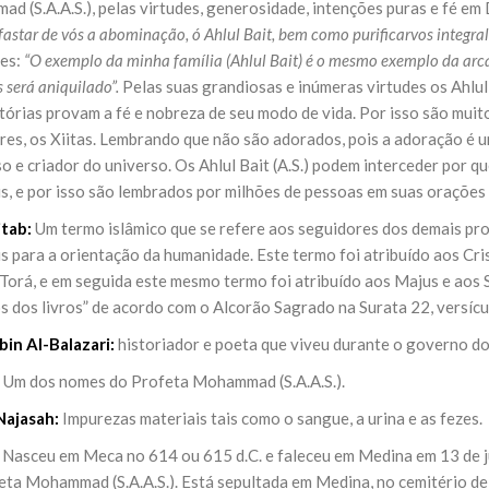
d (S.A.A.S.), pelas virtudes, generosidade, intenções puras e fé em
fastar de vós a abominação, ó Ahlul Bait, bem como purificarvos integra
les:
“O exemplo da minha família (Ahlul Bait) é o mesmo exemplo da arca
s será aniquilado”.
Pelas suas grandiosas e inúmeras virtudes os Ahlul 
stórias provam a fé e nobreza de seu modo de vida. Por isso são mu
res, os Xiitas. Lembrando que não são adorados, pois a adoração é 
o e criador do universo. Os Ahlul Bait (A.S.) podem interceder por 
, e por isso são lembrados por milhões de pessoas em suas orações e
itab:
Um termo islâmico que se refere aos seguidores dos demais prof
 para a orientação da humanidade. Este termo foi atribuído aos Cris
 Torá, e em seguida este mesmo termo foi atribuído aos Majus e aos Sa
s dos livros” de acordo com o Alcorão Sagrado na Surata 22, versícu
in Al-Balazari:
historiador e poeta que viveu durante o governo do
Um dos nomes do Profeta Mohammad (S.A.A.S.).
Najasah:
Impurezas materiais tais como o sangue, a urina e as fezes.
Nasceu em Meca no 614 ou 615 d.C. e faleceu em Medina em 13 de jul
eta Mohammad (S.A.A.S.). Está sepultada em Medina, no cemitério de