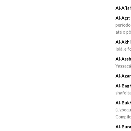
Al-A´la
Al-Açr:
período 
até o pô
Al-Akhi
Islã, e 
Al-Assb
Yassacár
Al-Azan
Al-Bag
shafeita
Al-Bukh
(Uzbequi
Compilou
Al-Bura