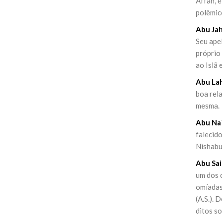
Affan, 
polêmic
Abu Jah
Seu apel
próprio
ao Islã
Abu La
boa rel
mesma.
Abu Na´
falecid
Nishabur
Abu Sai
um dos 
omíadas
(A.S.). 
ditos so