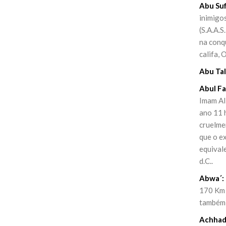
Abu Suf
inimigo
(S.A.A.S
na conqu
califa, 
Abu Tal
Abul Fa
Imam Ali
ano 11 h
cruelme
que o e
equivale
d.C..
Abwa´:
170 Km 
também 
Achhadu 