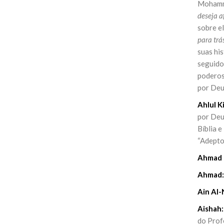
Mohamma
deseja a
sobre e
para trá
suas hi
seguido
poderos
por Deus
Ahlul K
por Deus
Bíblia e
“Adepto
Ahmad b
Ahmad:
Ain Al-
Aishah:
do Prof