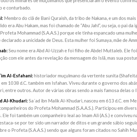
e outros milhares de muçulmanos que presenciaram o evento confirmad
o e conturbado.
l:
Membro do clã de Bani Quraish, da tribo de Nakana, e um dos mais
ido era Abu Hakam, mas foi chamado de “Abu Jahl”, ou seja, o pai da i
 Profeta Mohammad (S.A.A.S.) porque ele tinha espancado uma mulher
 e declarado a unicidade de Deus. Esta mulher foi Sumaya, mãe de Am
hab:
Seu nome era Abd Al-Uzzah e foi filho de Abdel Muttaleb. Ele fo
ação com ele antes da revelação da mensagem do Islã, mas sua post
im Al-Esfahani:
historiador muçulmano da vertente sunita (Shafeita)
o em 1038 d.C. também em Isfahan. Viveu durante o governo dos abáss
i, entre outros. Autor de várias obras sendo a mais famosa delas o l
d Al-Khudari:
Sa´ad ibn Malik Al-Khudari, nasceu em 613 d.C. em Me
companheiros do Profeta Mohammad (S.A.A.S.). Participou em divers
. Ele foi também um companheiro leal ao Imam Ali (A.S.) e conviveu 
Destaca-se por ter sido um narrador de ditos e um grande sábio segui
bre o Profeta (S.A.A.S.) sendo que alguns foram citados no Sahih Mus