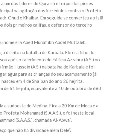
a um dos líderes de Quraish e foi um dos piores
ncipal na agitação dos incrédulos contra o Profeta
 Badr, Ohud e Khaibar. Em seguida se converteu ao Islã
s dois primeiros califas, e defensor do terceiro
 seu nome era Abed Munaf ibn Abdel Muttaleb.
ço direito na batalha de Karbala. Ele era filho do
sou após o falecimento de Fátima Azzahra (A.S.) no
u irmão Hussein (A.S.) na batalha de Karbala e foi
gar água para as crianças do seu acampamento já
 nasceu em 4 de Sha´ban do ano 26 hejrita,
am de 61 hejrita, equivalente a 10 de outubro de 680
a a sudoeste de Medina. Fica a 20 Km de Meca e a
Profeta Mohammad (S.A.A.S.), e foi neste local
hammad (S.A.A.S.), chamada Al-Abwa´.
eço que não há divindade além Dele”.