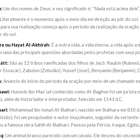
h:
Um dos nomes de Deus, e seu significado é: “Nada está acima dele”.
Literalmente é o momento após o meio dia em direção ao pôr do sol. R
para sua realização começa após o período da realização da oração d
r do sol.
ra ou Hayat Al-Akhirah:
É a outra vida, a vida eterna, a vida após a 
foi uma das principais questões abordadas pelos profetas com seus p
átt:
São as 12 tribos ramificadas dos filhos de Jacó: Raubín (Rubem),
 (Issacár), Zabulon (Zebulão), Yussef (José), Benyamin (Benjamim), Dá
:
Anúncio do início do período da oração por meio de um chamado es
hawi:
Hussein ibn Mas´ud conhecido como Al-Baghwi foi um jurista e
), além de historiador e interpretador, falecido em 1143 d.C.
ari:
Mohammad ibn Ismail Al-Bukhari, nascido em Bukhara em 810 d.
stão), foi um pesquisador e autor muçulmano, seguidor da vertente s
 a famosa obra Sahih Al-Bukhari. Passou pela Pérsia, Iraque, Egito,
q:
Um animal branco parecido com um cavalo. Ele desceu do céu ex