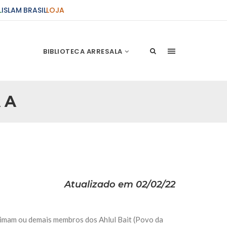
L
ISLAM BRASIL
LOJA
BIBLIOTECA ARRESALA
 A
ções Sobre o Conflito
 presente artigo resume as principais
s atentados de 11 de setembro e a subseqüente
stão. As Raízes do Conflito Os atentados a Nova
nício de Muharam
Atualizado em 02/02/22
 Misericordioso! O Centro Islâmico no Brasil
ela chegada no ano novo muçulmano de 1435
irmãos e irmãs um novo
, imam ou demais membros dos Ahlul Bait (Povo da