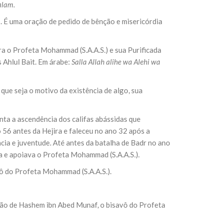
Salam
.
a
. É uma oração de pedido de bênção e misericórdia
sil recebe o ex-ministro das
 República Islâmica do Irã
ra o Profeta Mohammad (S.A.A.S.) e sua Purificada
Abril, o Centro Islâmico no Brasil recebeu em sua
ro das Relações Exteriores da República Islâmica
s Ahlul Bait. Em árabe:
Salla Allah alihe wa Alehi wa
encontra-se visitando
 que seja o motivo da existência de algo, sua
ta a ascendência dos califas abássidas que
56 antes da Hejira e faleceu no ano 32 após a
cia e juventude. Até antes da batalha de Badr no ano
ia e apoiava o Profeta Mohammad (S.A.A.S.).
ô do Profeta Mohammad (S.A.A.S.).
rmão de Hashem ibn Abed Munaf, o bisavô do Profeta