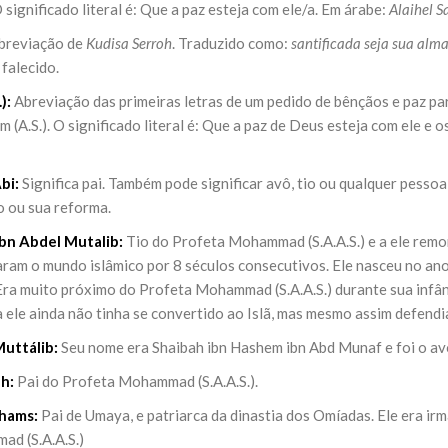
 significado literal é: Que a paz esteja com ele/a. Em árabe:
Alaihel 
NOTÍCIAS
ssein (A.S.)
breviação de
Kudisa Serroh
. Traduzido como:
santificada seja sua alm
3 DE JULHO DE 2014
 Diante da data em que
Centro Islâmico no Bra
 falecido.
lmanos, o Imam Ali Ibn Al-
Relações Exteriores da
or “Zein Al-Ábidin” (Formosura
):
Abreviação das primeiras letras de um pedido de bênçãos e paz pa
Na noite da quinta-feira, 03 de 
sede, em São Paulo, o ex-minist
 (A.S.). O significado literal é: Que a paz de Deus esteja com ele e o
do Irã, Sr. Kamal Kharrazi, que 
bi:
Significa pai. Também pode significar avô, tio ou qualquer pessoa
o ou sua reforma.
bn Abdel Mutalib:
Tio do Profeta Mohammad (S.A.A.S.) e a ele remon
ram o mundo islâmico por 8 séculos consecutivos. Ele nasceu no ano 
 Era muito próximo do Profeta Mohammad (S.A.A.S.) durante sua infân
a ele ainda não tinha se convertido ao Islã, mas mesmo assim defend
uttálib:
Seu nome era Shaibah ibn Hashem ibn Abd Munaf e foi o av
h:
Pai do Profeta Mohammad (S.A.A.S.).
hams:
Pai de Umaya, e patriarca da dinastia dos Omíadas. Ele era i
d (S.A.A.S.)