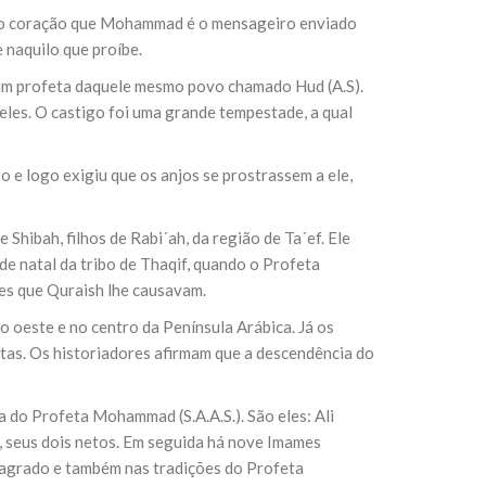
e o coração que Mohammad é o mensageiro enviado
 naquilo que proíbe.
 um profeta daquele mesmo povo chamado Hud (A.S).
eles. O castigo foi uma grande tempestade, a qual
o e logo exigiu que os anjos se prostrassem a ele,
hibah, filhos de Rabi´ah, da região de Ta´ef. Ele
de natal da tribo de Thaqif, quando o Profeta
ções que Quraish lhe causavam.
o oeste e no centro da Península Arábica. Já os
tas. Os historiadores afirmam que a descendência do
 do Profeta Mohammad (S.A.A.S.). São eles: Ali
.S.), seus dois netos. Em seguida há nove Imames
 Sagrado e também nas tradições do Profeta