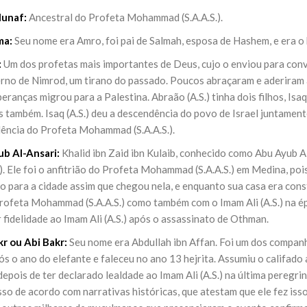
unaf:
Ancestral do Profeta Mohammad (S.A.A.S.).
ma:
Seu nome era Amro, foi pai de Salmah, esposa de Hashem, e era o
:
Um dos profetas mais importantes de Deus, cujo o enviou para conv
rno de Nimrod, um tirano do passado. Poucos abraçaram e aderiram a
eranças migrou para a Palestina. Abraão (A.S.) tinha dois filhos, Isaq
 também. Isaq (A.S.) deu a descendência do povo de Israel juntamente 
ência do Profeta Mohammad (S.A.A.S.).
b Al-Ansari:
Khalid ibn Zaid ibn Kulaib, conhecido como Abu Ayub A
.). Ele foi o anfitrião do Profeta Mohammad (S.A.A.S.) em Medina, po
o para a cidade assim que chegou nela, e enquanto sua casa era cons
rofeta Mohammad (S.A.A.S.) como também com o Imam Ali (A.S.) na épo
 fidelidade ao Imam Ali (A.S.) após o assassinato de Othman.
r ou Abi Bakr:
Seu nome era Abdullah ibn Affan. Foi um dos compan
s o ano do elefante e faleceu no ano 13 hejrita. Assumiu o califado
pois de ter declarado lealdade ao Imam Ali (A.S.) na última peregrin
sso de acordo com narrativas históricas, que atestam que ele fez i