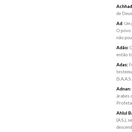
Achhad
de Deus
Ad
: Um
O povo 
não poup
Adão:
O
então t
Adas:
Fo
testemun
(S.A.A.S
Adnan:
árabes 
Profeta
Ahlul Ba
(A.S.), 
descend