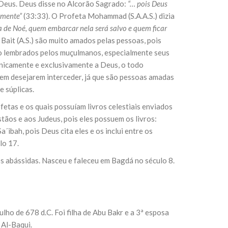
 Deus. Deus disse no Alcorão Sagrado:
“… pois Deus
lmente”
(33:33). O Profeta Mohammad (S.A.A.S.) dizia
 de Noé, quem embarcar nela será salvo e quem ficar
Bait (A.S.) são muito amados pelas pessoas, pois
ito lembrados pelos muçulmanos, especialmente seus
unicamente e exclusivamente a Deus, o todo
quem desejarem interceder, já que são pessoas amadas
 súplicas.
etas e os quais possuíam livros celestiais enviados
tãos e aos Judeus, pois eles possuem os livros:
´ibah, pois Deus cita eles e os inclui entre os
lo 17.
s abássidas. Nasceu e faleceu em Bagdá no século 8.
ho de 678 d.C. Foi filha de Abu Bakr e a 3ª esposa
 Al-Baqui.