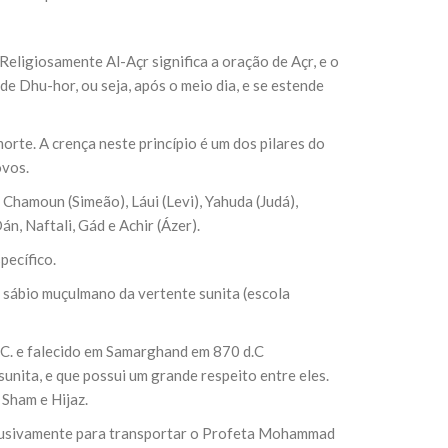
eligiosamente Al-Açr significa a oração de Açr, e o
e Dhu-hor, ou seja, após o meio dia, e se estende
morte. A crença neste princípio é um dos pilares do
ovos.
 Chamoun (Simeão), Láui (Levi), Yahuda (Judá),
n, Naftali, Gád e Achir (Ázer).
pecífico.
 sábio muçulmano da vertente sunita (escola
C. e falecido em Samarghand em 870 d.C
unita, e que possui um grande respeito entre eles.
 Sham e Hijaz.
clusivamente para transportar o Profeta Mohammad