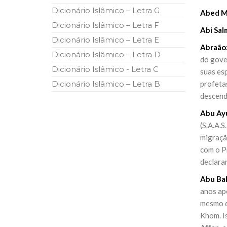
Dicionário Islâmico – Letra G
Abed M
Dicionário Islâmico – Letra F
Abi Sal
Dicionário Islâmico – Letra E
Abraão
Dicionário Islâmico – Letra D
do gove
Dicionário Islâmico - Letra C
suas esp
Dicionário Islâmico – Letra B
profetas
descend
Abu Ayu
(S.A.A.S
migraçã
com o P
declarar
Abu Bak
anos apó
mesmo de
Khom. I