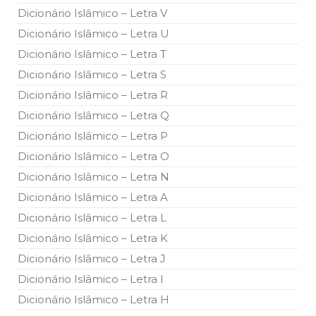
todos os irmãos e irmãs um novo
Dicionário Islâmico – Letra V
Dicionário Islâmico – Letra U
10 DE NOVEMBRO DE 2013
Falecimento do Imam Ali Ibn Al-Hussein
Dicionário Islâmico – Letra T
(A.S.)
Dicionário Islâmico – Letra S
Em nome de Deus, o Clemente, o Misericordioso! Diante da
data em que relembramos o martírio do quarto Imam dos
Dicionário Islâmico – Letra R
muçulmanos, o Imam Ali Ibn Al-Hussein Ibn Ali Ibn Abi Táleb
(A.S.), conhecido por “Zein Al-Ábidin” (Formosura
Dicionário Islâmico – Letra Q
Dicionário Islâmico – Letra P
NOTÍCIAS
Dicionário Islâmico – Letra O
3 DE JULHO DE 2014
Dicionário Islâmico – Letra N
Centro Islâmico no Brasil recebe o ex-
ministro das Relações Exteriores da
Dicionário Islâmico – Letra A
República Islâmica do Irã
Dicionário Islâmico – Letra L
Na noite da quinta-feira, 03 de Abril, o Centro Islâmico no
Brasil recebeu em sua sede, em São Paulo, o ex-ministro das
Dicionário Islâmico – Letra K
Relações Exteriores da República Islâmica do Irã, Sr. Kamal
Kharrazi, que encontra-se visitando
Dicionário Islâmico – Letra J
Dicionário Islâmico – Letra I
Dicionário Islâmico – Letra H