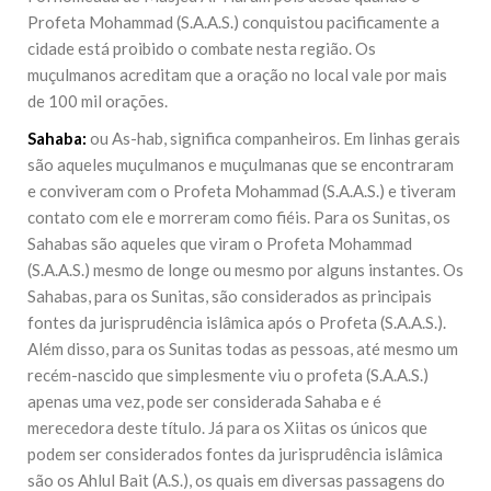
Profeta Mohammad (S.A.A.S.) conquistou pacificamente a
cidade está proibido o combate nesta região. Os
muçulmanos acreditam que a oração no local vale por mais
de 100 mil orações.
Sahaba:
ou As-hab, significa companheiros. Em linhas gerais
são aqueles muçulmanos e muçulmanas que se encontraram
e conviveram com o Profeta Mohammad (S.A.A.S.) e tiveram
contato com ele e morreram como fiéis. Para os Sunitas, os
Sahabas são aqueles que viram o Profeta Mohammad
(S.A.A.S.) mesmo de longe ou mesmo por alguns instantes. Os
Sahabas, para os Sunitas, são considerados as principais
fontes da jurisprudência islâmica após o Profeta (S.A.A.S.).
Além disso, para os Sunitas todas as pessoas, até mesmo um
recém-nascido que simplesmente viu o profeta (S.A.A.S.)
apenas uma vez, pode ser considerada Sahaba e é
merecedora deste título. Já para os Xiitas os únicos que
podem ser considerados fontes da jurisprudência islâmica
são os Ahlul Bait (A.S.), os quais em diversas passagens do