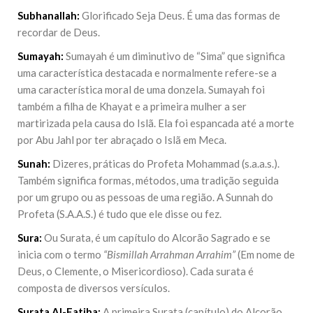
Subhanallah:
Glorificado Seja Deus. É uma das formas de
recordar de Deus.
Sumayah:
Sumayah é um diminutivo de “Sima” que significa
uma característica destacada e normalmente refere-se a
uma característica moral de uma donzela. Sumayah foi
também a filha de Khayat e a primeira mulher a ser
martirizada pela causa do Islã. Ela foi espancada até a morte
por Abu Jahl por ter abraçado o Islã em Meca.
Sunah:
Dizeres, práticas do Profeta Mohammad (
s.a.a.s.
).
Também significa formas, métodos, uma tradição seguida
por um grupo ou as pessoas de uma região. A Sunnah do
Profeta (S.A.A.S.) é tudo que ele disse ou fez.
Sura:
Ou Surata, é um capítulo do Alcorão Sagrado e se
inicia com o termo
“Bismillah Arrahman Arrahim”
(Em nome de
Deus, o Clemente, o Misericordioso). Cada surata é
composta de diversos versículos.
Surata Al-Fatiha:
A primeira Surata (capítulo) do Alcorão