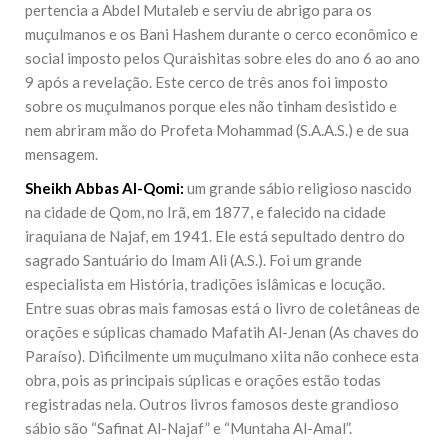
pertencia a Abdel Mutaleb e serviu de abrigo para os
muçulmanos e os Bani Hashem durante o cerco econômico e
social imposto pelos Quraishitas sobre eles do ano 6 ao ano
9 após a revelação. Este cerco de três anos foi imposto
sobre os muçulmanos porque eles não tinham desistido e
nem abriram mão do Profeta Mohammad (S.A.A.S.) e de sua
mensagem.
Sheikh Abbas Al-Qomi:
um grande sábio religioso nascido
na cidade de Qom, no Irã, em 1877, e falecido na cidade
iraquiana de Najaf, em 1941. Ele está sepultado dentro do
sagrado Santuário do Imam Ali (A.S.). Foi um grande
especialista em História, tradições islâmicas e locução.
Entre suas obras mais famosas está o livro de coletâneas de
orações e súplicas chamado Mafatih Al-Jenan (As chaves do
Paraíso). Dificilmente um muçulmano xiita não conhece esta
obra, pois as principais súplicas e orações estão todas
registradas nela. Outros livros famosos deste grandioso
sábio são “Safinat Al-Najaf” e “Muntaha Al-Amal”.