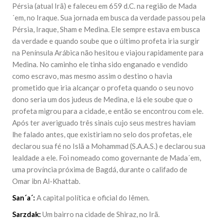
Pérsia (atual Irã) e faleceu em 659 d.C. na região de Mada
´em, no Iraque. Sua jornada em busca da verdade passou pela
Pérsia, Iraque, Sham e Medina. Ele sempre estava em busca
da verdade e quando soube que o último profeta iria surgir
na Península Arábica não hesitou e viajou rapidamente para
Medina. No caminho ele tinha sido enganado e vendido
como escravo, mas mesmo assim o destino o havia
prometido que iria alcançar o profeta quando o seu novo
dono seria um dos judeus de Medina, e lá ele soube que o
profeta migrou para a cidade, e então se encontrou com ele.
Após ter averiguado três sinais cujo seus mestres haviam
lhe falado antes, que existiriam no selo dos profetas, ele
declarou sua fé no Islã a Mohammad (S.A.A.S.) e declarou sua
lealdade a ele. Foi nomeado como governante de Mada´em,
uma província próxima de Bagdá, durante o califado de
Omar ibn Al-Khattab.
San´a´:
A capital política e oficial do Iêmen.
Sarzdak:
Um bairro na cidade de Shiraz, no Irã.