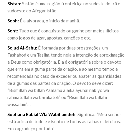
Sistan:
Sistão é uma região fronteiriça no sudeste do Irã e
sudoeste do Afeganistão.
Sobh:
É a alvorada, o início da manhã.
Soht:
Tudo que é conquistado ou ganho por meios ilícitos
como jogos de azar, apostas, canções e etc.
Sojud Al-Sahu:
É formada por duas prostrações, um
Tashahod e um Taslim, tendo nela a intenção de aproximação
a Deus como obrigatória. Ela é obrigatória sobre o devoto
que erra em alguma parte da oração, e ao mesmo tempo é
recomendada no caso de exceder ou abater as quantidades
de algumas das partes da oração. O devoto deve dizer:
“Bismillah wa billah Asalamu alaika ayuhal nabiyo wa
rahmatullahi wa barakatoh” ou “Bismillahi wa billahi
wassalam”…
Subhana Rabial ‘A’la Wabihamdeh:
Significa: “Meu senhor
está acima de tudo e é isento de todas as falhas e defeitos.
Eu o agradeço por tudo”.