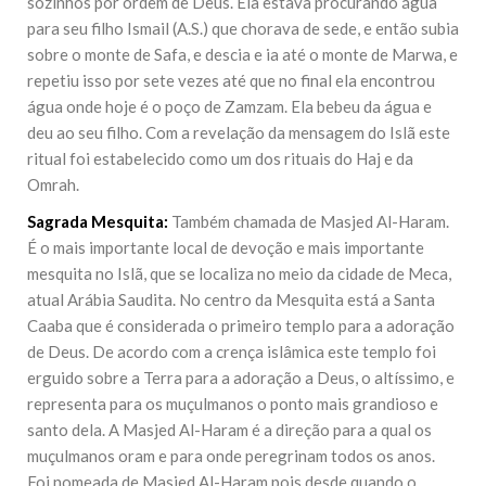
sozinhos por ordem de Deus. Ela estava procurando água
para seu filho Ismail (A.S.) que chorava de sede, e então subia
sobre o monte de Safa, e descia e ia até o monte de Marwa, e
repetiu isso por sete vezes até que no final ela encontrou
água onde hoje é o poço de Zamzam. Ela bebeu da água e
deu ao seu filho. Com a revelação da mensagem do Islã este
ritual foi estabelecido como um dos rituais do Haj e da
Omrah.
Sagrada Mesquita:
Também chamada de Masjed Al-Haram.
É o mais importante local de devoção e mais importante
mesquita no Islã, que se localiza no meio da cidade de Meca,
atual Arábia Saudita. No centro da Mesquita está a Santa
Caaba que é considerada o primeiro templo para a adoração
de Deus. De acordo com a crença islâmica este templo foi
erguido sobre a Terra para a adoração a Deus, o altíssimo, e
representa para os muçulmanos o ponto mais grandioso e
santo dela. A Masjed Al-Haram é a direção para a qual os
muçulmanos oram e para onde peregrinam todos os anos.
Foi nomeada de Masjed Al-Haram pois desde quando o