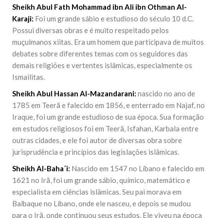
Sheikh Abul Fath Mohammad ibn Ali ibn Othman Al-
Karaji:
Foi um grande sábio e estudioso do século 10 d.C.
Possui diversas obras e é muito respeitado pelos
muçulmanos xiitas. Era um homem que participava de muitos
debates sobre diferentes temas com os seguidores das
demais religiões e vertentes islâmicas, especialmente os
Ismailitas.
Sheikh Abul Hassan Al-Mazandarani:
nascido no ano de
1785 em Teerã e falecido em 1856, e enterrado em Najaf, no
Iraque, foi um grande estudioso de sua época. Sua formação
em estudos religiosos foi em Teerã, Isfahan, Karbala entre
outras cidades, e ele foi autor de diversas obra sobre
jurisprudência e princípios das legislações islâmicas.
Sheikh Al-Baha´i:
Nascido em 1547 no Líbano e falecido em
1621 no Irã, foi um grande sábio, químico, matemático e
especialista em ciências islâmicas. Seu pai morava em
Balbaque no Líbano, onde ele nasceu, e depois se mudou
para o Irã, onde continuou seus estudos. Ele viveu na época