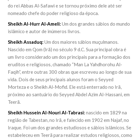
do rei Abbas Al-Safawi e se tornou próximo dele até ser
nomeado chefe do poder religioso da época.
Sheikh Al-Hurr Al-Ameli:
Um dos grandes sábios do mundo
islâmico e autor de inúmeros livros.
Sheikh Assaduq:
Um dos maiores sábios muçulmanos.
Nascido em Qom (Irã) no século 9 d.C. Sua principal obra é
um livro considerado um dos principais para a formação dos
eruditos e religiosos, chamado “Man La Yahdhorohu Al-
Faqih”, entre outras 300 obras que escreveu ao longo de sua
vida. Dois de seus principais alunos foram o Seyyed
Morteza e o Sheikh Al-Mofid. Ele está enterrado no Irã,
próximo ao santuário do Seyyed Abdel Azim Al-Hassani, em
Teerã.
Sheikh Hussein Al-Nouri Al-Tabrasi:
nascido em 1829 na
região de Tabestan, no Irã, e falecido em 1902 em Najaf, no
Iraque. Foi um dos grandes estudiosos e sábios islâmicos. Se
estabeleceu em Teerã para realizar estudos religiosos, como