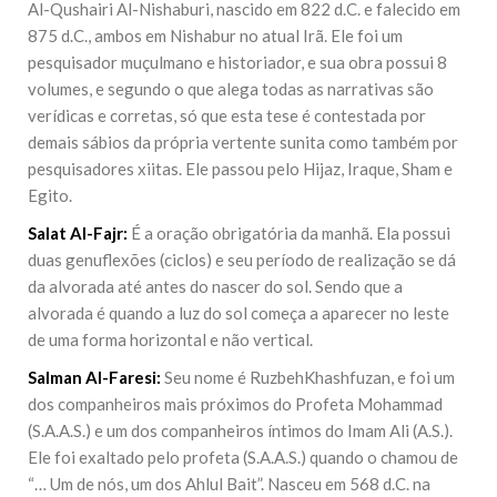
Al-Qushairi Al-Nishaburi, nascido em 822 d.C. e falecido em
875 d.C., ambos em Nishabur no atual Irã. Ele foi um
pesquisador muçulmano e historiador, e sua obra possui 8
volumes, e segundo o que alega todas as narrativas são
verídicas e corretas, só que esta tese é contestada por
demais sábios da própria vertente sunita como também por
pesquisadores xiitas. Ele passou pelo Hijaz, Iraque, Sham e
Egito.
Salat Al-Fajr:
É a oração obrigatória da manhã. Ela possui
duas genuflexões (ciclos) e seu período de realização se dá
da alvorada até antes do nascer do sol. Sendo que a
alvorada é quando a luz do sol começa a aparecer no leste
de uma forma horizontal e não vertical.
Salman Al-Faresi:
Seu nome é RuzbehKhashfuzan, e foi um
dos companheiros mais próximos do Profeta Mohammad
(S.A.A.S.) e um dos companheiros íntimos do Imam Ali (A.S.).
Ele foi exaltado pelo profeta (S.A.A.S.) quando o chamou de
“… Um de nós, um dos Ahlul Bait”. Nasceu em 568 d.C. na