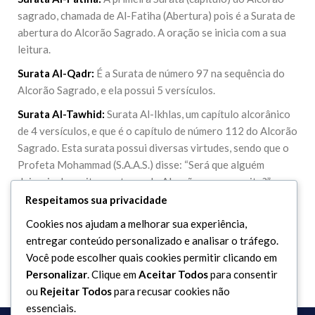
sagrado, chamada de Al-Fatiha (Abertura) pois é a Surata de
abertura do Alcorão Sagrado. A oração se inicia com a sua
leitura.
Surata Al-Qadr:
É a Surata de número 97 na sequência do
Alcorão Sagrado, e ela possui 5 versículos.
Surata Al-Tawhid:
Surata Al-Ikhlas, um capítulo alcorânico
de 4 versículos, e que é o capítulo de número 112 do Alcorão
Sagrado. Esta surata possui diversas virtudes, sendo que o
Profeta Mohammad (S.A.A.S.) disse: “Será que alguém
deixaria de recitar um terço do Alcorão em uma noite?”, ou
seja, ele (S.A.A.S.) quis demonstrar o valor desta surata ao
Respeitamos sua privacidade
dizer que valeria por um terço do Alcorão Sagrado. É um
Cookies nos ajudam a melhorar sua experiência,
capítulo que fala a respeito da unicidade de Deus.
entregar conteúdo personalizado e analisar o tráfego.
Você pode escolher quais cookies permitir clicando em
Personalizar
. Clique em
Aceitar Todos
para consentir
ou
Rejeitar Todos
para recusar cookies não
essenciais.