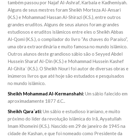
também passou por Najaf Al-Ashraf, Karbala e Kadhemiyah.
Alguns de seus mestres foram Sheikh Morteza Al-Ansari
(K.S.) e Mohammad Hassan Al-Shirazi (K.S.), entre outros
grandes eruditos. Alguns de seus alunos foram grandes
estudiosos e eruditos islâmicos entre eles o Sheikh Abbas
Al-Qomi (K.S.), o compilador do livro “As chaves do Paraíso”,
uma obra extraordinária e muito famosa no mundo islâmico.
Outros alunos deste grandioso sábio são o Seyyed Abdel
Hussein Sharaf Al-Din (K.S.) e Mohammad Hussein Kashef
Al-Ghita´ (K.S.). O Sheikh Nouri foi autor de diversas obras e
inúmeros livros que até hoje são estudados e pesquisados
no mundo islâmico.
Sheikh Mohammad Al-Kermanshahi:
Um sábio falecido em
aproximadamente 1877 d.C..
Sheikh Qara´ati:
Um sábio e estudioso iraniano, e muito
próximo do líder da revolução islâmica do Irã, Ayyatullah
Imam Khomeini (K.S.). Nascido em 29 de janeiro de 1945 na
cidade de Kashan, e que foi nomeado como Presidente da