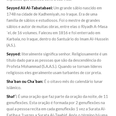
Seyyed Ali Al-Tabatabaei:
Um grande sábio nascido em
1748 na cidade de Kadhemiyah, no Iraque. Era de uma
família de sábios e estudiosos. Foi o mestre de grandes
sábios e autor de muitas obras, entre elas o Riyadh A-Masa
´el, de 16 volumes. Faleceu em 1816 e foi enterrado em
Karbala, no Iraque, dentro do Santuário do Imam Al-Hussein
(A.S.).
Seyyed:
literalmente significa senhor. Religiosamente é um
título dado para as pessoas que são da descendência do
Profeta Mohammad (S.A.A.S.). Quando se tornam líderes
religiosos eles geralmente usam turbantes de cor preta.
Sha´ban ou Cha´ban:
É o oitavo mês do calendário lunar
islâmico.
Shaf´:
É uma oração que faz parte da oração da noite, de 11
genuflexões. Esta oração é formada por 2 genuflexões na
qual a pessoa recita em cada genuflexão 1 vez a Surata Al-
Fatiha e 3 vezes a Surata Al-Tawhid. Após o término há uma