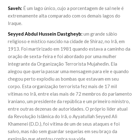
Saveh:
É um lago único, cujo a porcentagem de sal nele é
extremamente alta comparado com os demais lagos do
Iraque.
Seyyed Abdul Hussein Dastgheyb:
um grande sábio
religioso e místico nascido na cidade de Shiraz, no Irã, em
1913. Foi martirizado em 1981 quando estava a caminho da
oração de sexta-feira e foi abordado por uma mulher
integrante da Organização Terrorista Mujahedin. Ela
alegou que queria passar uma mensagem para ele e quando
chegou perto explodiu as bombas que estavam em seu
corpo. Esta organização terrorista fez mais de 17 mil
vítimas no Irã, entre elas mais de 72 membros do parlamento
iraniano, um presidente da república e um primeiro ministro,
entre outras dezenas de autoridades. O próprio líder atual
da Revolução Islâmica do Irã, o Ayyatullah Seyyed Ali
Khamenei (D.D.), foi vítima de um de seus ataques e foi
salvo, mas não sem guardar sequelas em seu braço da
explosão que atentou contra sua vida.