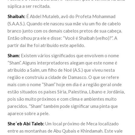
súplica a ser recitada.
Shaibah:
É Abdel Mutaleb, avô do Profeta Mohammad
(S.A.A.S.). Quando ele nasceu sua mãe viu um fio de cabelo
branco junto com os demais cabelos pretos de sua cabeça.
Então olhou pra ele e disse: “Você é Shaibah (velho)?”. A
partir daí lhe foi atribuído este apelido.
Sham:
Existem vários significados que envolvem o nome
“Sham”. Alguns interpretadores alegam que este nome é
atribuído a Salm, um filho de Noé (A.S.) que viveu nesta
região e construiu a cidade de Damasco. O que se refere
mais com o nome “Sham” hoje em dia é a região geral onde
estão situados os países Síria, Palestina, Líbano e Jordânia,
pois são muito próximos e com clima e ambientes muito
parecidos. “Sham” também pode significar uma pinta que
aparece sobre a pele.
She´eb Abi Taleb:
Um local próximo de Meca localizado
entre as montanhas de Abu Qubais e Khindamah. Este vale