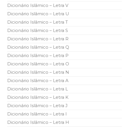
todos os irmãos e irmãs um novo
Dicionário Islâmico – Letra V
Dicionário Islâmico – Letra U
10 DE NOVEMBRO DE 2013
Falecimento do Imam Ali Ibn Al-Hussein
Dicionário Islâmico – Letra T
(A.S.)
Dicionário Islâmico – Letra S
Em nome de Deus, o Clemente, o Misericordioso! Diante da
data em que relembramos o martírio do quarto Imam dos
Dicionário Islâmico – Letra R
muçulmanos, o Imam Ali Ibn Al-Hussein Ibn Ali Ibn Abi Táleb
(A.S.), conhecido por “Zein Al-Ábidin” (Formosura
Dicionário Islâmico – Letra Q
Dicionário Islâmico – Letra P
NOTÍCIAS
Dicionário Islâmico – Letra O
3 DE JULHO DE 2014
Dicionário Islâmico – Letra N
Centro Islâmico no Brasil recebe o ex-
ministro das Relações Exteriores da
Dicionário Islâmico – Letra A
República Islâmica do Irã
Dicionário Islâmico – Letra L
Na noite da quinta-feira, 03 de Abril, o Centro Islâmico no
Brasil recebeu em sua sede, em São Paulo, o ex-ministro das
Dicionário Islâmico – Letra K
Relações Exteriores da República Islâmica do Irã, Sr. Kamal
Kharrazi, que encontra-se visitando
Dicionário Islâmico – Letra J
Dicionário Islâmico – Letra I
Dicionário Islâmico – Letra H