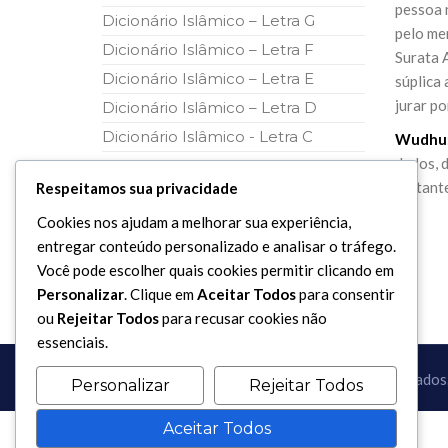
pessoa 
Dicionário Islâmico – Letra G
pelo men
Dicionário Islâmico – Letra F
Surata A
Dicionário Islâmico – Letra E
súplica 
jurar po
Dicionário Islâmico – Letra D
Dicionário Islâmico - Letra C
Wudhu
dedos, 
Dicionário Islâmico – Letra B
restant
Respeitamos sua privacidade
Cookies nos ajudam a melhorar sua experiência,
entregar conteúdo personalizado e analisar o tráfego.
Você pode escolher quais cookies permitir clicando em
Personalizar
. Clique em
Aceitar Todos
para consentir
ou
Rejeitar Todos
para recusar cookies não
essenciais.
Copyright 2017 - 2026 / Todos os direitos reservados
Personalizar
Rejeitar Todos
Aceitar Todos