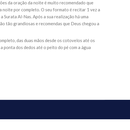
xões da oração da noite é muito recomendado que
a noite por completo. O seu formato é recitar 1 vez a
z a Surata Al-Nas. Após a sua realização há uma
r, são tão grandiosas e recomendas que Deus chegou a
completo, das duas mãos desde os cotovelos até os
 a ponta dos dedos até o peito do pé com a água