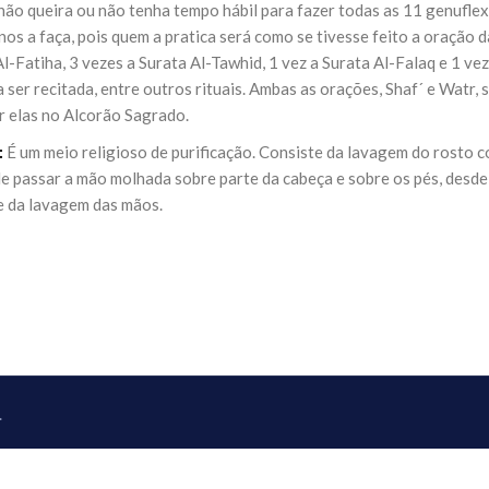
não queira ou não tenha tempo hábil para fazer todas as 11 genufle
os a faça, pois quem a pratica será como se tivesse feito a oração d
l-Fatiha, 3 vezes a Surata Al-Tawhid, 1 vez a Surata Al-Falaq e 1 ve
a ser recitada, entre outros rituais. Ambas as orações, Shaf´ e Wat
r elas no Alcorão Sagrado.
:
É um meio religioso de purificação. Consiste da lavagem do rosto 
de passar a mão molhada sobre parte da cabeça e sobre os pés, desde
e da lavagem das mãos.
.