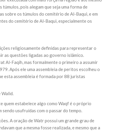
os túmulos, pois alegam que seja uma forma de
das sobre os túmulos do cemitério de Al-Baqui, e em
sil recebe o ex-ministro das
tes do cemitério de Al-Baqui, especialmente os
 República Islâmica do Irã
Abril, o Centro Islâmico no Brasil recebeu em sua
ro das Relações Exteriores da República Islâmica
encontra-se visitando
dições religiosamente definidas para representar o
ir as questões ligadas ao governo islâmico.
at Al-Faqih, mas formalmente o primeiro a assumir
1979. Após ele uma assembleia de peritos escolheu o
e esta assembleia é formada por 88 juristas
 Walid.
te quem estabelece algo como Waqf é o próprio
 sendo usufruídas com o passar do tempo.
exões. A oração de Watr possui um grande grau de
endavam que a mesma fosse realizada, e mesmo que a