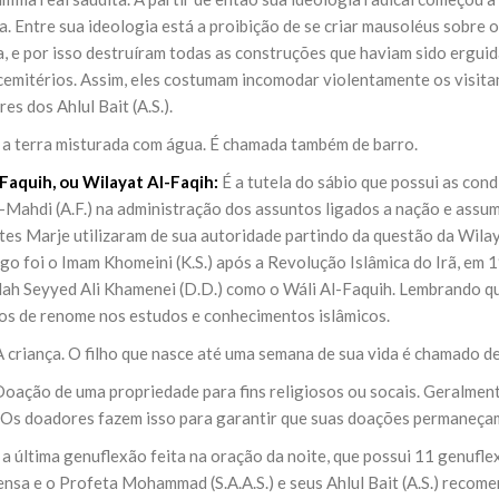
NOTÍCIAS
a. Entre sua ideologia está a proibição de se criar mausoléus sobre 
ssein (A.S.)
3 DE JULHO DE 2014
a, e por isso destruíram todas as construções que haviam sido ergui
 Diante da data em que
Centro Islâmico no Bra
lmanos, o Imam Ali Ibn Al-
cemitérios. Assim, eles costumam incomodar violentamente os visitan
Relações Exteriores da
or “Zein Al-Ábidin” (Formosura
es dos Ahlul Bait (A.S.).
Na noite da quinta-feira, 03 de 
sede, em São Paulo, o ex-minist
 a terra misturada com água. É chamada também de barro.
do Irã, Sr. Kamal Kharrazi, que 
-Faquih, ou Wilayat Al-Faqih:
É a tutela do sábio que possui as con
-Mahdi (A.F.) na administração dos assuntos ligados a nação e assum
tes Marje utilizaram de sua autoridade partindo da questão da Wilay
go foi o Imam Khomeini (K.S.) após a Revolução Islâmica do Irã, em 
lah Seyyed Ali Khamenei (D.D.) como o Wáli Al-Faquih. Lembrando qu
sos de renome nos estudos e conhecimentos islâmicos.
 criança. O filho que nasce até uma semana de sua vida é chamado de
oação de uma propriedade para fins religiosos ou socais. Geralmen
 Os doadores fazem isso para garantir que suas doações permaneçam
a última genuflexão feita na oração da noite, que possui 11 genufl
nsa e o Profeta Mohammad (S.A.A.S.) e seus Ahlul Bait (A.S.) recom