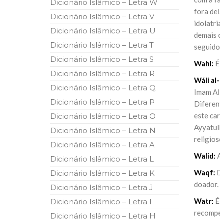
Dicionário Islâmico – Letra W
10 DE NOVEMBRO DE 2013
fora del
Falecimento do Imam Ali Ibn Al-Hu
Dicionário Islâmico – Letra V
idolatri
Em nome de Deus, o Clemente, o Misericordioso!
Dicionário Islâmico – Letra U
relembramos o martírio do quarto Imam dos muçu
demais 
Hussein Ibn Ali Ibn Abi Táleb (A.S.), conhecido p
Dicionário Islâmico – Letra T
seguidor
Dicionário Islâmico – Letra S
Wahl:
É
Dicionário Islâmico – Letra R
Wáli al
Dicionário Islâmico – Letra Q
Imam Al
Dicionário Islâmico – Letra P
Diferen
este car
Dicionário Islâmico – Letra O
Ayyatul
Dicionário Islâmico – Letra N
religio
Dicionário Islâmico – Letra A
Walid:
A
Dicionário Islâmico – Letra L
Waqf:
D
Dicionário Islâmico – Letra K
doador.
Dicionário Islâmico – Letra J
Watr:
É 
Dicionário Islâmico – Letra I
recompe
Dicionário Islâmico – Letra H