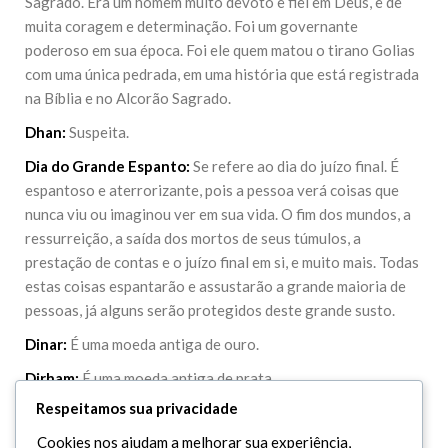
Sagrado. Era um homem muito devoto e fiel em Deus, e de
muita coragem e determinação. Foi um governante
poderoso em sua época. Foi ele quem matou o tirano Golias
com uma única pedrada, em uma história que está registrada
na Bíblia e no Alcorão Sagrado.
Dhan:
Suspeita.
Dia do Grande Espanto:
Se refere ao dia do juízo final. É
espantoso e aterrorizante, pois a pessoa verá coisas que
nunca viu ou imaginou ver em sua vida. O fim dos mundos, a
ressurreição, a saída dos mortos de seus túmulos, a
prestação de contas e o juízo final em si, e muito mais. Todas
estas coisas espantarão e assustarão a grande maioria de
pessoas, já alguns serão protegidos deste grande susto.
Dinar:
É uma moeda antiga de ouro.
Dirham:
É uma moeda antiga de prata.
Respeitamos sua privacidade
Diyah:
Uma indenização em dinheiro que a família da vítima
assassinada recebe do assassino ou de sua família.
Cookies nos ajudam a melhorar sua experiência,