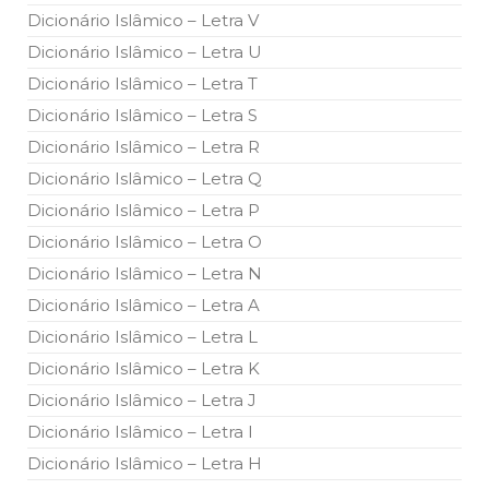
todos os irmãos e irmãs um novo
Dicionário Islâmico – Letra V
Dicionário Islâmico – Letra U
10 DE NOVEMBRO DE 2013
Falecimento do Imam Ali Ibn Al-Hussein
Dicionário Islâmico – Letra T
(A.S.)
Dicionário Islâmico – Letra S
Em nome de Deus, o Clemente, o Misericordioso! Diante da
data em que relembramos o martírio do quarto Imam dos
Dicionário Islâmico – Letra R
muçulmanos, o Imam Ali Ibn Al-Hussein Ibn Ali Ibn Abi Táleb
(A.S.), conhecido por “Zein Al-Ábidin” (Formosura
Dicionário Islâmico – Letra Q
Dicionário Islâmico – Letra P
NOTÍCIAS
Dicionário Islâmico – Letra O
3 DE JULHO DE 2014
Dicionário Islâmico – Letra N
Centro Islâmico no Brasil recebe o ex-
ministro das Relações Exteriores da
Dicionário Islâmico – Letra A
República Islâmica do Irã
Dicionário Islâmico – Letra L
Na noite da quinta-feira, 03 de Abril, o Centro Islâmico no
Brasil recebeu em sua sede, em São Paulo, o ex-ministro das
Dicionário Islâmico – Letra K
Relações Exteriores da República Islâmica do Irã, Sr. Kamal
Kharrazi, que encontra-se visitando
Dicionário Islâmico – Letra J
Dicionário Islâmico – Letra I
Dicionário Islâmico – Letra H