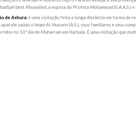
NOTÍCIAS
hadijah bent Khuwailed, a esposa do Profeta Mohammad (S.A.A.S.) e s
ssein (A.S.)
3 DE JULHO DE 2014
 Diante da data em que
ão de Ashura:
é uma visitação feita a longa distância em forma de 
Centro Islâmico no Bra
lmanos, o Imam Ali Ibn Al-
Relações Exteriores da
na qual ele saúda o Imam Al-Hussein (A.S.), seus familiares e seus co
or “Zein Al-Ábidin” (Formosura
Na noite da quinta-feira, 03 de 
rridos no 10º dia de Muharram em Karbala. É uma visitação que muito
sede, em São Paulo, o ex-minist
do Irã, Sr. Kamal Kharrazi, que 