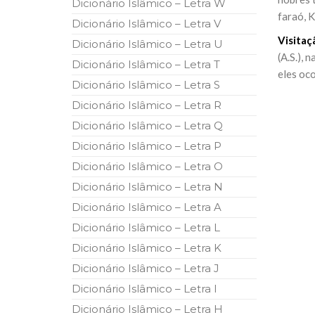
Dicionário Islâmico – Letra W
10 DE NOVEMBRO DE 2013
faraó, K
Falecimento do Imam Ali Ibn Al-Hu
Dicionário Islâmico – Letra V
Em nome de Deus, o Clemente, o Misericordioso!
Visitaç
Dicionário Islâmico – Letra U
relembramos o martírio do quarto Imam dos muçu
(A.S.), 
Hussein Ibn Ali Ibn Abi Táleb (A.S.), conhecido p
Dicionário Islâmico – Letra T
eles oco
Dicionário Islâmico – Letra S
Dicionário Islâmico – Letra R
Dicionário Islâmico – Letra Q
Dicionário Islâmico – Letra P
Dicionário Islâmico – Letra O
Dicionário Islâmico – Letra N
Dicionário Islâmico – Letra A
Dicionário Islâmico – Letra L
Dicionário Islâmico – Letra K
Dicionário Islâmico – Letra J
Dicionário Islâmico – Letra I
Dicionário Islâmico – Letra H