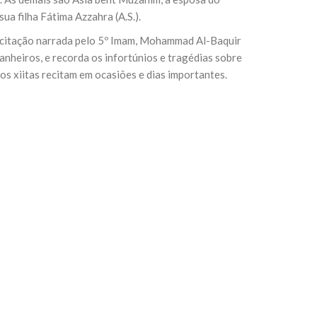
ua filha Fátima Azzahra (A.S.).
recitação narrada pelo 5º Imam, Mohammad Al-Baquir
sil recebe o ex-ministro das
 República Islâmica do Irã
mpanheiros, e recorda os infortúnios e tragédias sobre
Abril, o Centro Islâmico no Brasil recebeu em sua
s xiitas recitam em ocasiões e dias importantes.
ro das Relações Exteriores da República Islâmica
encontra-se visitando