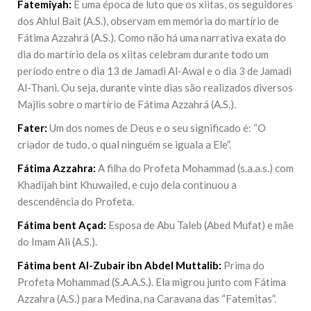
Fatemiyah:
É uma época de luto que os xiitas, os seguidores
dos Ahlul Bait (A.S.), observam em memória do martírio de
Fátima Azzahrá (A.S.). Como não há uma narrativa exata do
dia do martírio dela os xiitas celebram durante todo um
período entre o dia 13 de Jamadi Al-Awal e o dia 3 de Jamadi
Al-Thani. Ou seja, durante vinte dias são realizados diversos
Majlis sobre o martírio de Fátima Azzahrá (A.S.).
Fater:
Um dos nomes de Deus e o seu significado é: “O
criador de tudo, o qual ninguém se iguala a Ele”.
Fátima Azzahra:
A filha do Profeta Mohammad (
s.a.a.s.
) com
Khadijah bint Khuwailed, e cujo dela continuou a
descendência do Profeta.
Fátima bent Açad:
Esposa de Abu Taleb (Abed Mufat) e mãe
do Imam Ali (A.S.).
Fátima bent Al-Zubair ibn Abdel Muttalib:
Prima do
Profeta Mohammad (S.A.A.S.). Ela migrou junto com Fátima
Azzahra (A.S.) para Medina, na Caravana das “Fatemitas”.