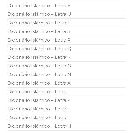
todos os irmãos e irmãs um novo
Dicionário Islâmico – Letra V
Dicionário Islâmico – Letra U
10 DE NOVEMBRO DE 2013
Falecimento do Imam Ali Ibn Al-Hussein
Dicionário Islâmico – Letra T
(A.S.)
Dicionário Islâmico – Letra S
Em nome de Deus, o Clemente, o Misericordioso! Diante da
data em que relembramos o martírio do quarto Imam dos
Dicionário Islâmico – Letra R
muçulmanos, o Imam Ali Ibn Al-Hussein Ibn Ali Ibn Abi Táleb
(A.S.), conhecido por “Zein Al-Ábidin” (Formosura
Dicionário Islâmico – Letra Q
Dicionário Islâmico – Letra P
NOTÍCIAS
Dicionário Islâmico – Letra O
3 DE JULHO DE 2014
Dicionário Islâmico – Letra N
Centro Islâmico no Brasil recebe o ex-
ministro das Relações Exteriores da
Dicionário Islâmico – Letra A
República Islâmica do Irã
Dicionário Islâmico – Letra L
Na noite da quinta-feira, 03 de Abril, o Centro Islâmico no
Brasil recebeu em sua sede, em São Paulo, o ex-ministro das
Dicionário Islâmico – Letra K
Relações Exteriores da República Islâmica do Irã, Sr. Kamal
Kharrazi, que encontra-se visitando
Dicionário Islâmico – Letra J
Dicionário Islâmico – Letra I
Dicionário Islâmico – Letra H