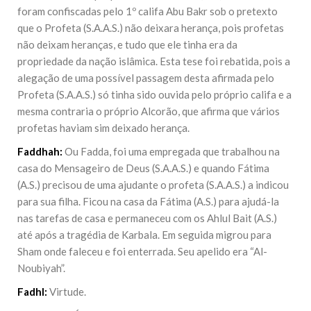
foram confiscadas pelo 1º califa Abu Bakr sob o pretexto
que o Profeta (S.A.A.S.) não deixara herança, pois profetas
não deixam heranças, e tudo que ele tinha era da
propriedade da nação islâmica. Esta tese foi rebatida, pois a
alegação de uma possível passagem desta afirmada pelo
Profeta (S.A.A.S.) só tinha sido ouvida pelo próprio califa e a
mesma contraria o próprio Alcorão, que afirma que vários
profetas haviam sim deixado herança.
Faddhah:
Ou Fadda, foi uma empregada que trabalhou na
casa do Mensageiro de Deus (S.A.A.S.) e quando Fátima
(A.S.) precisou de uma ajudante o profeta (S.A.A.S.) a indicou
para sua filha. Ficou na casa da Fátima (A.S.) para ajudá-la
nas tarefas de casa e permaneceu com os Ahlul Bait (A.S.)
até após a tragédia de Karbala. Em seguida migrou para
Sham onde faleceu e foi enterrada. Seu apelido era “Al-
Noubiyah”.
Fadhl:
Virtude.