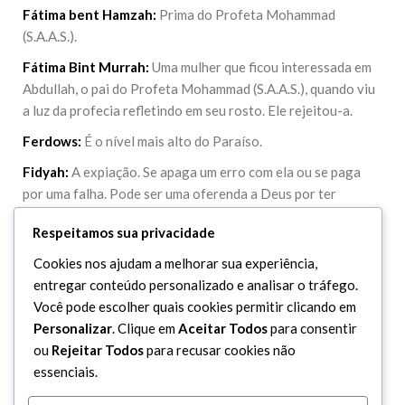
Fátima bent Hamzah:
Prima do Profeta Mohammad
(S.A.A.S.).
Fátima Bint Murrah:
Uma mulher que ficou interessada em
Abdullah, o pai do Profeta Mohammad (S.A.A.S.), quando viu
a luz da profecia refletindo em seu rosto. Ele rejeitou-a.
Ferdows:
É o nível mais alto do Paraíso.
Fidyah:
A expiação. Se apaga um erro com ela ou se paga
por uma falha. Pode ser uma oferenda a Deus por ter
falhado em uma devoção.
Respeitamos sua privacidade
Futuh Al-Buldan:
obra de autoria de Al-Balazari, um
Cookies nos ajudam a melhorar sua experiência,
historiador do século 8 nascido e falecido em Bagdá, e que
entregar conteúdo personalizado e analisar o tráfego.
viveu na época da dinastia abássida. Seu livro é considerado
Você pode escolher quais cookies permitir clicando em
um dos primeiros livros de História Islâmica. Ele foi seguidor
Personalizar
. Clique em
Aceitar Todos
para consentir
da vertente sunita do Islã.
ou
Rejeitar Todos
para recusar cookies não
essenciais.