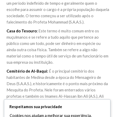
um período indefinido de tempo e geralmente quem o
escolhe para assumir o cargo é a própria população daquela
sociedade. O termo começou a ser utilizado após o
falecimento do Profeta Mohammad (S.A.A.S.).
Casa do Tesouro:
Este termo é muito comum entre os
muçulmanos e se refere a tudo aquilo que pertence ao
público como um todo, pode ser dinheiro em espécie ou
ainda outra coisa física. Também se refere a algo não
material como o tempo útil de serviço de um funcionário em
sua empresa ou instituição.
Cemitério de Al-Baqui:
É o principal cemitério dos
habitantes de Medina desde a época do Mensageiro de
Deus (S.A.A.S.), e historicamente é o ponto mais próximo da
Mesquita do Profeta. Nele foram enterrados vários
profetas e também os Imames Al-Hassan ibn Ali (A.S.), Ali
ibnol Hussein (A.S.), Mohammad Al-Baquir (A.S.) e Ja´far
Respeitamos sua privacidade
Assadiq (A.S.). Está localizado na Arábia Saudita.
Cookies nos ajudam a melhorar sua experiência,