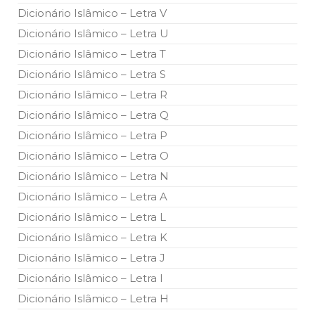
todos os irmãos e irmãs um novo
Dicionário Islâmico – Letra V
Dicionário Islâmico – Letra U
10 DE NOVEMBRO DE 2013
Falecimento do Imam Ali Ibn Al-Hussein
Dicionário Islâmico – Letra T
(A.S.)
Dicionário Islâmico – Letra S
Em nome de Deus, o Clemente, o Misericordioso! Diante da
data em que relembramos o martírio do quarto Imam dos
Dicionário Islâmico – Letra R
muçulmanos, o Imam Ali Ibn Al-Hussein Ibn Ali Ibn Abi Táleb
(A.S.), conhecido por “Zein Al-Ábidin” (Formosura
Dicionário Islâmico – Letra Q
Dicionário Islâmico – Letra P
NOTÍCIAS
Dicionário Islâmico – Letra O
3 DE JULHO DE 2014
Dicionário Islâmico – Letra N
Centro Islâmico no Brasil recebe o ex-
ministro das Relações Exteriores da
Dicionário Islâmico – Letra A
República Islâmica do Irã
Dicionário Islâmico – Letra L
Na noite da quinta-feira, 03 de Abril, o Centro Islâmico no
Brasil recebeu em sua sede, em São Paulo, o ex-ministro das
Dicionário Islâmico – Letra K
Relações Exteriores da República Islâmica do Irã, Sr. Kamal
Kharrazi, que encontra-se visitando
Dicionário Islâmico – Letra J
Dicionário Islâmico – Letra I
Dicionário Islâmico – Letra H