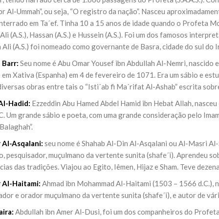
NOTÍCIAS
br Al-Ummah”, ou seja, “O registro da nação”. Nasceu aproximadament
ssein (A.S.)
3 DE JULHO DE 2014
nterrado em Ta´ef. Tinha 10 a 15 anos de idade quando o Profeta Mo
 Diante da data em que
Centro Islâmico no Bra
lmanos, o Imam Ali Ibn Al-
li (A.S.), Hassan (A.S.) e Hussein (A.S.). Foi um dos famosos interp
Relações Exteriores da
or “Zein Al-Ábidin” (Formosura
Ali (A.S.) foi nomeado como governante de Basra, cidade do sul do I
Na noite da quinta-feira, 03 de 
sede, em São Paulo, o ex-minist
 Barr:
Seu nome é Abu Omar Yousef ibn Abdullah Al-Nemri, nascido 
do Irã, Sr. Kamal Kharrazi, que 
o em Xativa (Espanha) em 4 de fevereiro de 1071. Era um sábio e est
iversas obras entre tais o “Isti´ab fi Ma´rifat Al-Ashab” escrita s
 Al-Hadid:
Ezzeddin Abu Hamed Abdel Hamid ibn Hebat Allah, nasceu 
C. Um grande sábio e poeta, com uma grande consideração pelo Imam A
Balaghah”.
r Al-Asqalani:
seu nome é Shahab Al-Din Al-Asqalani ou Al-Masri Al-S
o, pesquisador, muçulmano da vertente sunita (shafe´i). Aprendeu so
cias das tradições. Viajou ao Egito, Iêmen, Hijaz e Sham. Teve dezen
r Al-Haitami:
Ahmad ibn Mohammad Al-Haitami (1503 – 1566 d.C.), na
dor e orador muçulmano da vertente sunita (shafe´i), e autor de vár
aira:
Abdullah ibn Amer Al-Dusi, foi um dos companheiros do Profeta 