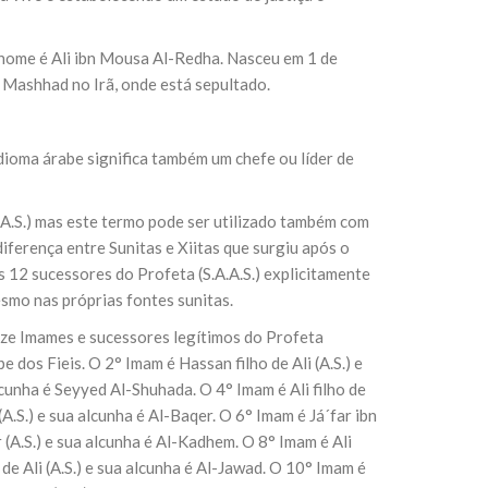
nome é Ali ibn Mousa Al-Redha. Nasceu em 1 de
m Mashhad no Irã, onde está sepultado.
ioma árabe significa também um chefe ou líder de
A.S.) mas este termo pode ser utilizado também com
diferença entre Sunitas e Xiitas que surgiu após o
os 12 sucessores do Profeta (S.A.A.S.) explicitamente
smo nas próprias fontes sunitas.
doze Imames e sucessores legítimos do Profeta
pe dos Fieis. O 2° Imam é Hassan filho de Ali (A.S.) e
lcunha é Seyyed Al-Shuhada. O 4° Imam é Ali filho de
A.S.) e sua alcunha é Al-Baqer. O 6° Imam é Já´far ibn
(A.S.) e sua alcunha é Al-Kadhem. O 8° Imam é Ali
e Ali (A.S.) e sua alcunha é Al-Jawad. O 10° Imam é