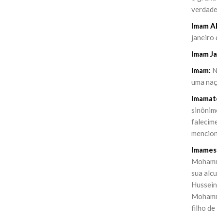
verdade
Imam A
janeiro
Imam J
Imam:
N
uma naç
Imamat
sinônimo
falecime
mencion
Imames
Mohammad
sua alcu
Hussein 
Mohammad
filho de