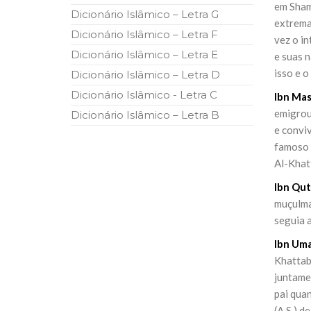
em Sham
Dicionário Islâmico – Letra G
extrema
Dicionário Islâmico – Letra F
vez o in
Dicionário Islâmico – Letra E
e suas 
isso e o
Dicionário Islâmico – Letra D
Dicionário Islâmico - Letra C
Ibn Mas
emigrou
Dicionário Islâmico – Letra B
e conviv
famoso c
Al-Khat
Ibn Qut
muçulma
seguia a
Ibn Uma
Khattab
juntamen
pai qua
(A.S.) d