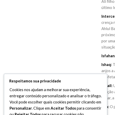
Ali filh
último 
Interce
crença 
Ahlul Ba
próximo
por uma
situação
Isfahan
Ishaq:
T
anjos a 
Profeta 
Respeitamos sua privacidade
Ismail:
U
Cookies nos ajudam a melhorar sua experiência,
oração a
entregar conteúdo personalizado e analisar o tráfego.
Hajar, 
Você pode escolher quais cookies permitir clicando em
Issa:
O p
Personalizar
. Clique em
Aceitar Todos
para consentir
ou
Rejeitar Todos
para recusar cookies não