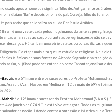
mo usado após o nome que significa ‘filho de’. Antigamente os ára
 nome diziam “Ibn” e depois o nome do pai. Ou seja, filho do fulano.
Um país árabe que se localiza ao sul da Península Arábica.
 Ihram é uma veste usada pelos muçulmanos durante as peregrinaçõ
 brancas amarradas ao corpo durante as peregrinações, e não se dev
er descalços. Há tambem uma série de atos ou coisas ilícitas a quem
Diligência. É a etapa mais alta que um estudioso religioso. Nela ele 
udências islâmicas de suas fontes no Alcorão Sagrado e na tradição
endo assim, o Ijtihad pode ser entendido como “apontar, analisar e d
-Baquir:
é o 5º Imam entre os sucessores do Profeta Mohammad (S.A.A.S
mam, Assadiq (A.S.). Nasceu em Medina em 12 de maio de 699 e foi m
de 765.
l-Mahdi:
é o 12º Imam e sucessor do Profeta Mohammad (S.A.A.S.). 
m 4 de janeiro de 874 d.C. e está vivo até agora. Todos os muçulman
 salvador da nação, lutando contra a opressão e injustiça que a Ter