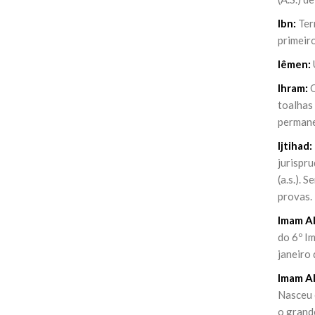
Ibn:
Ter
primeiro
Iêmen:
Ihram:
O
toalhas
permanec
Ijtihad:
jurispr
(
a.s.
). S
provas.
Imam Al
do 6º I
janeiro 
Imam A
Nasceu e
o grande