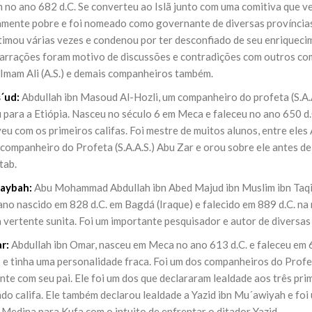
 no ano 682 d.C. Se converteu ao Islã junto com uma comitiva que 
mente pobre e foi nomeado como governante de diversas províncias 
timou várias vezes e condenou por ter desconfiado de seu enriquecim
narrações foram motivo de discussões e contradições com outros com
 Imam Ali (A.S.) e demais companheiros também.
´ud:
Abdullah ibn Masoud Al-Hozli, um companheiro do profeta (S.A.
 para a Etiópia. Nasceu no século 6 em Meca e faleceu no ano 650 d.
eu com os primeiros califas. Foi mestre de muitos alunos, entre eles
ompanheiro do Profeta (S.A.A.S.) Abu Zar e orou sobre ele antes de e
tab.
aybah:
Abu Mohammad Abdullah ibn Abed Majud ibn Muslim ibn Taqiy
no nascido em 828 d.C. em Bagdá (Iraque) e falecido em 889 d.C. na 
 vertente sunita. Foi um importante pesquisador e autor de diversas
r:
Abdullah ibn Omar, nasceu em Meca no ano 613 d.C. e faleceu em 6
 e tinha uma personalidade fraca. Foi um dos companheiros do Profe
te com seu pai. Ele foi um dos que declararam lealdade aos três pri
ndo califa. Ele também declarou lealdade a Yazid ibn Mu´awiyah e fo
e Medina para Kufa com o intuito de enfrentar o ditador Yazid.