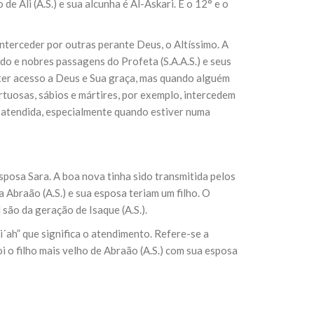
e Ali (A.S.) e sua alcunha é Al-Askari. E o 12° e o
nterceder por outras perante Deus, o Altíssimo. A
o e nobres passagens do Profeta (S.A.A.S.) e seus
e ter acesso a Deus e Sua graça, mas quando alguém
uosas, sábios e mártires, por exemplo, intercedem
 atendida, especialmente quando estiver numa
sposa Sara. A boa nova tinha sido transmitida pelos
 Abraão (A.S.) e sua esposa teriam um filho. O
l são da geração de Isaque (A.S.).
´ah” que significa o atendimento. Refere-se a
oi o filho mais velho de Abraão (A.S.) com sua esposa