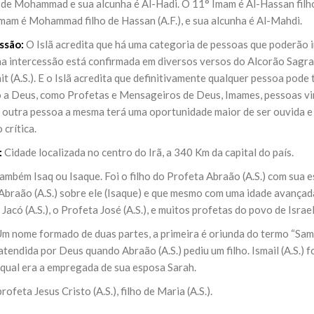
o de Mohammad e sua alcunha é Al-Hadi. O 11° Imam é Al-Hassan filho d
Imam é Mohammad filho de Hassan (A.F.), e sua alcunha é Al-Mahdi.
ssão:
O Islã acredita que há uma categoria de pessoas que poderão i
na intercessão está confirmada em diversos versos do Alcorão Sagrad
it (A.S.). E o Islã acredita que definitivamente qualquer pessoa pod
 a Deus, como Profetas e Mensageiros de Deus, Imames, pessoas virt
 outra pessoa a mesma terá uma oportunidade maior de ser ouvida e
 crítica.
:
Cidade localizada no centro do Irã, a 340 Km da capital do país.
ambém Isaq ou Isaque. Foi o filho do Profeta Abraão (A.S.) com sua e
Abraão (A.S.) sobre ele (Isaque) e que mesmo com uma idade avançada
Jacó (A.S.), o Profeta José (A.S.), e muitos profetas do povo de Israe
m nome formado de duas partes, a primeira é oriunda do termo “Sami
tendida por Deus quando Abraão (A.S.) pediu um filho. Ismail (A.S.) f
a qual era a empregada de sua esposa Sarah.
rofeta Jesus Cristo (A.S.), filho de Maria (A.S.).