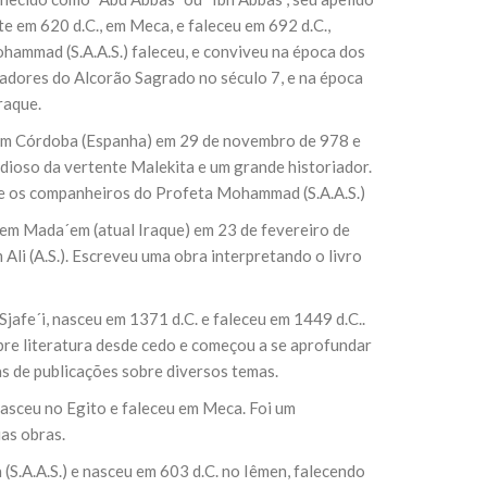
e em 620 d.C., em Meca, e faleceu em 692 d.C.,
hammad (S.A.A.S.) faleceu, e conviveu na época dos
sil recebe o ex-ministro das
retadores do Alcorão Sagrado no século 7, e na época
 República Islâmica do Irã
raque.
Abril, o Centro Islâmico no Brasil recebeu em sua
ro das Relações Exteriores da República Islâmica
em Córdoba (Espanha) em 29 de novembro de 978 e
encontra-se visitando
udioso da vertente Malekita e um grande historiador.
obre os companheiros do Profeta Mohammad (S.A.A.S.)
em Mada´em (atual Iraque) em 23 de fevereiro de
li (A.S.). Escreveu uma obra interpretando o livro
jafe´i, nasceu em 1371 d.C. e faleceu em 1449 d.C..
bre literatura desde cedo e começou a se aprofundar
as de publicações sobre diversos temas.
sceu no Egito e faleceu em Meca. Foi um
ias obras.
(S.A.A.S.) e nasceu em 603 d.C. no Iêmen, falecendo