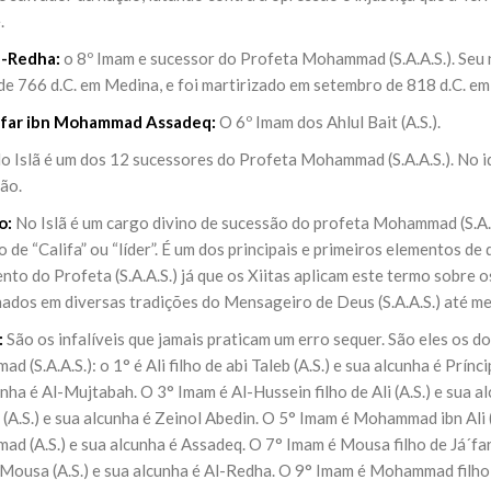
.
l-Redha:
o 8º Imam e sucessor do Profeta Mohammad (S.A.A.S.). Seu 
 de 766 d.C. em Medina, e foi martirizado em setembro de 818 d.C. e
afar ibn Mohammad Assadeq:
O 6º Imam dos Ahlul Bait (A.S.).
o Islã é um dos 12 sucessores do Profeta Mohammad (S.A.A.S.). No id
ão.
o:
No Islã é um cargo divino de sucessão do profeta Mohammad (S.A.
 de “Califa” ou “líder”. É um dos principais e primeiros elementos de 
nto do Profeta (S.A.A.S.) já que os Xiitas aplicam este termo sobre 
ados em diversas tradições do Mensageiro de Deus (S.A.A.S.) até me
:
São os infalíveis que jamais praticam um erro sequer. São eles os 
 (S.A.A.S.): o 1° é Ali filho de abi Taleb (A.S.) e sua alcunha é Prínci
nha é Al-Mujtabah. O 3° Imam é Al-Hussein filho de Ali (A.S.) e sua a
(A.S.) e sua alcunha é Zeinol Abedin. O 5° Imam é Mohammad ibn Ali (
 (A.S.) e sua alcunha é Assadeq. O 7° Imam é Mousa filho de Já´far 
 Mousa (A.S.) e sua alcunha é Al-Redha. O 9° Imam é Mohammad filho d