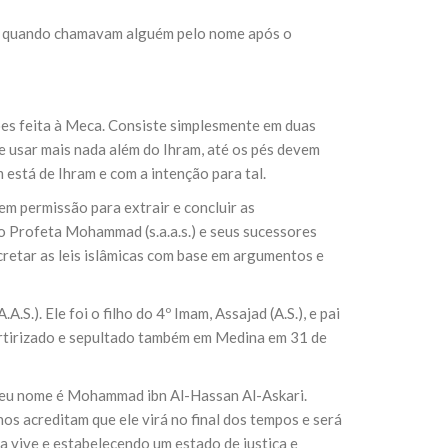
bes quando chamavam alguém pelo nome após o
es feita à Meca. Consiste simplesmente em duas
e usar mais nada além do Ihram, até os pés devem
 está de Ihram e com a intenção para tal.
tem permissão para extrair e concluir as
 do Profeta Mohammad (
s.a.a.s.
) e seus sucessores
ecretar as leis islâmicas com base em argumentos e
.). Ele foi o filho do 4º Imam, Assajad (A.S.), e pai
artirizado e sepultado também em Medina em 31 de
Seu nome é Mohammad ibn Al-Hassan Al-Askari.
os acreditam que ele virá no final dos tempos e será
ra vive e estabelecendo um estado de justiça e