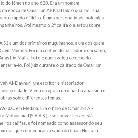
veio do Iêmen no ano 628. Era um homem
na época de Omar ibn Al-Khattab, o qual por sua
ento rápido e ilícito. É uma personalidade polêmica
panheiros. Até mesmo o 2º califa o alertou sobre
A.S.) e um dos primeiros muçulmanos, e um dos quem
C. em Medina. Foi um conhecido narrador e um sábio,
 Anas bin Malik. Foi ele quem velou o corpo do
nterra-lo. Foi juiz durante o califado de Omar ibn
ah Al-Daynuri, um escritor e historiador
mesma cidade. Viveu na época da dinastia abássida e
 obras sobre diferentes temas.
96 d.C. em Medina. Era o filho de Omar ibn Al-
ta Mohammad (S.A.A.S.) e se converteu ao Islã
meiros califas, e foi nomeado como assessor do seu
i um dos que condenaram a saída do Imam Hussein