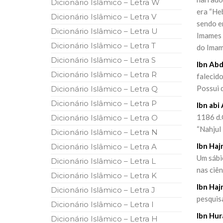
Dicionário Islâmico – Letra W
10 DE NOVEMBRO DE 2013
era “He
Falecimento do Imam Ali Ibn Al-Hu
Dicionário Islâmico – Letra V
sendo e
Em nome de Deus, o Clemente, o Misericordioso!
Dicionário Islâmico – Letra U
relembramos o martírio do quarto Imam dos muçu
Imames A
Hussein Ibn Ali Ibn Abi Táleb (A.S.), conhecido p
Dicionário Islâmico – Letra T
do Imam 
Dicionário Islâmico – Letra S
Ibn Abd
Dicionário Islâmico – Letra R
falecid
Possui d
Dicionário Islâmico – Letra Q
Dicionário Islâmico – Letra P
Ibn abi
1186 d.
Dicionário Islâmico – Letra O
“Nahjul 
Dicionário Islâmico – Letra N
Ibn Haj
Dicionário Islâmico – Letra A
Um sábi
Dicionário Islâmico – Letra L
nas ciên
Dicionário Islâmico – Letra K
Ibn Haj
Dicionário Islâmico – Letra J
pesquisa
Dicionário Islâmico – Letra I
Ibn Hur
Dicionário Islâmico – Letra H