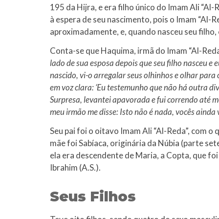
195 da Hijra, e era filho único do Imam Ali “A
à espera de seu nascimento, pois o Imam “Al-R
aproximadamente, e, quando nasceu seu filho, e
Conta-se que Haquima, irmã do Imam “Al-Reda”
lado de sua esposa depois que seu filho nasceu e e
nascido, vi-o arregalar seus olhinhos e olhar para
em voz clara: ‘Eu testemunho que não há outra d
Surpresa, levantei apavorada e fui correndo até 
meu irmão me disse: Isto não é nada, vocês ainda 
Seu pai foi o oitavo Imam Ali “Al-Reda”, com o
mãe foi Sabíaca, originária da Núbia (parte se
ela era descendente de Maria, a Copta, que fo
Ibrahim (A.S.).
Seus Filhos