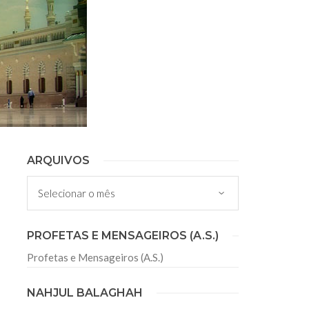
sil recebe o ex-ministro das
 República Islâmica do Irã
Abril, o Centro Islâmico no Brasil recebeu em sua
ro das Relações Exteriores da República Islâmica
encontra-se visitando
ARQUIVOS
Arquivos
PROFETAS E MENSAGEIROS (A.S.)
Profetas e Mensageiros (A.S.)
NAHJUL BALAGHAH