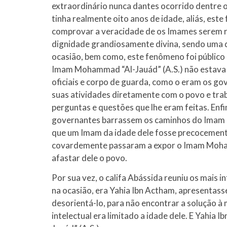
extraordinário nunca dantes ocorrido dentre os
tinha realmente oito anos de idade, aliás, este
comprovar a veracidade de os Imames serem r
dignidade grandiosamente divina, sendo uma 
ocasião, bem como, este fenômeno foi público 
Imam Mohammad “Al-Jauád” (A.S.) não estava o
oficiais e corpo de guarda, como o eram os gov
suas atividades diretamente com o povo e tra
perguntas e questões que lhe eram feitas. Enfi
governantes barrassem os caminhos do Imam co
que um Imam da idade dele fosse precocemente a
covardemente passaram a expor o Imam Mohamm
afastar dele o povo.
Por sua vez, o califa Abássida reuniu os mais i
na ocasião, era Yahia Ibn Actham, apresentas
desorientá-lo, para não encontrar a solução à
intelectual era limitado a idade dele. E Yahi