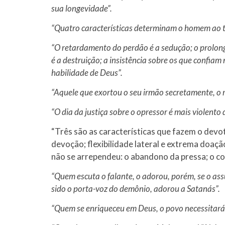
sua longevidade”.
“Quatro características determinam o homem ao tr
“O retardamento do perdão é a sedução; o prolon
é a destruição; a insistência sobre os que confiam
habilidade de Deus”.
“Aquele que exortou o seu irmão secretamente, o 
“O dia da justiça sobre o opressor é mais violento 
“Três são as características que fazem o dev
devoção; flexibilidade lateral e extrema doaçã
não se arrependeu: o abandono da pressa; o co
“Quem escuta o falante, o adorou, porém, se o ass
sido o porta-voz do demônio, adorou a Satanás”.
“Quem se enriqueceu em Deus, o povo necessitará 