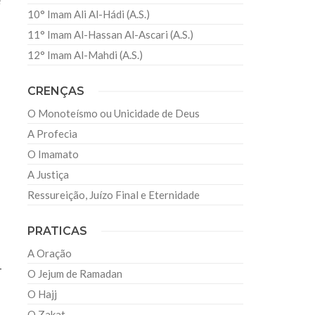
e
10° Imam Ali Al-Hádi (A.S.)
11° Imam Al-Hassan Al-Ascari (A.S.)
12° Imam Al-Mahdi (A.S.)
CRENÇAS
O Monoteísmo ou Unicidade de Deus
A Profecia
O Imamato
A Justiça
Ressureição, Juízo Final e Eternidade
PRATICAS
A Oração
-
O Jejum de Ramadan
O Hajj
O Zakat