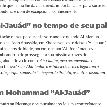
 de quem não lhe dava a devida importância, e, para surpres
sabedoria e dom de excepcional conhecimento.
Jauád” no tempo de seu pa
ação de seu pai durante sete anos; e quando Al-Mamun
 do califado Abássida, em Khorassan, este deixou “Al-Jauád”
uatro anos de idade, porém, o Imam “Al-Reda” manteve
embrando-o de prosseguir a sua missão através do
, aludindo a ele como
“Abu Jaafar, meu recomendado e
ão falava:
“Este, Abu Jaafar, o estabeleci em meu lugar e eu o
a:
“e porque somos da Linhagem do Profeta, os outros disputam
am Mohammad “Al-Jauád”
mato na liderança dos muçulmanos foi um acontecimento