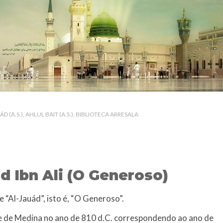
NOTÍCIAS
ssein (A.S.)
3 DE JULHO DE 2014
 Diante da data em que
Centro Islâmico no Bra
lmanos, o Imam Ali Ibn Al-
Relações Exteriores da
or “Zein Al-Ábidin” (Formosura
Na noite da quinta-feira, 03 de 
sede, em São Paulo, o ex-minist
do Irã, Sr. Kamal Kharrazi, que 
 (A.S.)
AHLUL BAIT (A.S.)
BIBLIOTECA ARRESALA
 Ibn Ali (O Generoso)
“Al-Jauád”, isto é, “O Generoso”.
de Medina no ano de 810 d.C. correspondendo ao ano de