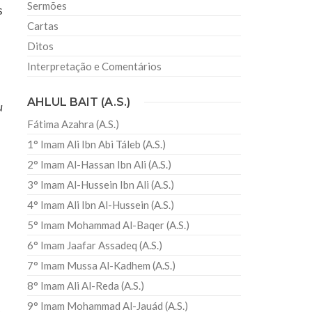
Sermões
s
Cartas
Ditos
Interpretação e Comentários
AHLUL BAIT (A.S.)
u
Fátima Azahra (A.S.)
1° Imam Ali Ibn Abi Táleb (A.S.)
2° Imam Al-Hassan Ibn Ali (A.S.)
3° Imam Al-Hussein Ibn Ali (A.S.)
4° Imam Ali Ibn Al-Hussein (A.S.)
5° Imam Mohammad Al-Baqer (A.S.)
6° Imam Jaafar Assadeq (A.S.)
7° Imam Mussa Al-Kadhem (A.S.)
8° Imam Ali Al-Reda (A.S.)
9° Imam Mohammad Al-Jauád (A.S.)