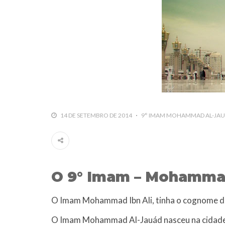
10 DE NOVEMBRO DE 2013
Falecimento do Imam Ali Ibn Al-Hu
Em nome de Deus, o Clemente, o Misericordioso!
relembramos o martírio do quarto Imam dos muçu
Hussein Ibn Ali Ibn Abi Táleb (A.S.), conhecido p
14 DE SETEMBRO DE 2014
9° IMAM MOHAMMAD AL-JAUÁD
O 9° Imam – Mohammad
O Imam Mohammad Ibn Ali, tinha o cognome de 
O Imam Mohammad Al-Jauád nasceu na cidade 