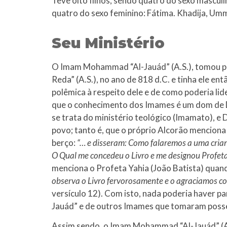
Teve oito filhos, sendo quatro do sexo masculi
quatro do sexo feminino: Fátima. Khadija, U
Seu Ministério
O Imam Mohammad “Al-Jauád” (A.S.), tomou pos
Reda” (A.S.), no ano de 818 d.C. e tinha ele e
polêmica à respeito dele e de como poderia l
que o conhecimento dos Imames é um dom de D
se trata do ministério teológico (Imamato), 
povo; tanto é, que o próprio Alcorão menciona 
berço:
“… e disseram: Como falaremos a uma crianç
O Qual me concedeu o Livro e me designou Profet
menciona o Profeta Yahia (João Batista) quand
observa o Livro fervorosamente e o agraciamos co
versículo 12). Com isto, nada poderia haver 
Jauád” e de outros Imames que tomaram posse 
Assim sendo, o Imam Mohammad “Al-Jauád” (A.S