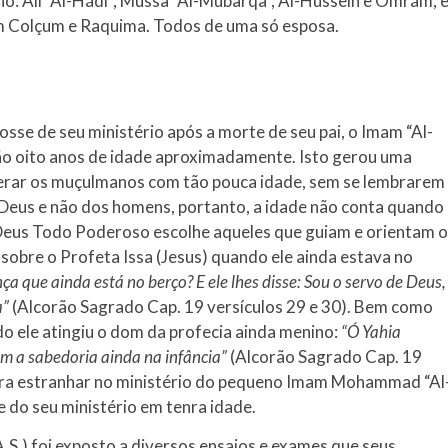
no: Ali “Al-Hádi”, Mussa “Al-Mubarqa”, Al-Hussein e Omrám; 
mm Colçum e Raquima. Todos de uma só esposa.
se de seu ministério após a morte de seu pai, o Imam “Al-
ntão oito anos de idade aproximadamente. Isto gerou uma
iderar os muçulmanos com tão pouca idade, sem se lembrarem
eus e não dos homens, portanto, a idade não conta quando
e Deus Todo Poderoso escolhe aqueles que guiam e orientam o
sobre o Profeta Issa (Jesus) quando ele ainda estava no
a que ainda está no berço? E ele lhes disse: Sou o servo de Deus,
a”
(Alcorão Sagrado Cap. 19 versículos 29 e 30). Bem como
o ele atingiu o dom da profecia ainda menino:
“Ó Yahia
m a sabedoria ainda na infância”
(Alcorão Sagrado Cap. 19
para estranhar no ministério do pequeno Imam Mohammad “Al
do seu ministério em tenra idade.
.) foi exposto a diversos ensaios e exames que seus