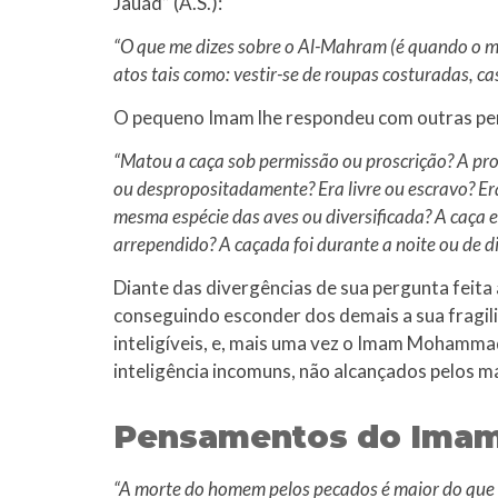
Jauád” (A.S.):
“O que me dizes sobre o Al-Mahram (é quando o m
atos tais como: vestir-se de roupas costuradas, ca
O pequeno Imam lhe respondeu com outras pe
“Matou a caça sob permissão ou proscrição? A pr
ou despropositadamente? Era livre ou escravo? Er
mesma espécie das aves ou diversificada? A caça e
arrependido? A caçada foi durante a noite ou de d
Diante das divergências de sua pergunta feita 
conseguindo esconder dos demais a sua fragili
inteligíveis, e, mais uma vez o Imam Mohammad
inteligência incomuns, não alcançados pelos ma
Pensamentos do Ima
“A morte do homem pelos pecados é maior do que p