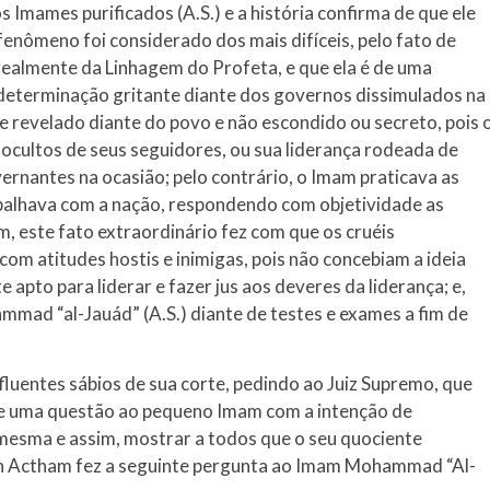
 Imames purificados (A.S.) e a história confirma de que ele
 fenômeno foi considerado dos mais difíceis, pelo fato de
ealmente da Linhagem do Profeta, e que ela é de uma
determinação gritante diante dos governos dissimulados na
e revelado diante do povo e não escondido ou secreto, pois 
cultos de seus seguidores, ou sua liderança rodeada de
ernantes na ocasião; pelo contrário, o Imam praticava as
balhava com a nação, respondendo com objetividade as
m, este fato extraordinário fez com que os cruéis
m atitudes hostis e inimigas, pois não concebiam a ideia
pto para liderar e fazer jus aos deveres da liderança; e,
ad “al-Jauád” (A.S.) diante de testes e exames a fim de
nfluentes sábios de sua corte, pedindo ao Juiz Supremo, que
se uma questão ao pequeno Imam com a intenção de
 mesma e assim, mostrar a todos que o seu quociente
a Ibn Actham fez a seguinte pergunta ao Imam Mohammad “Al-