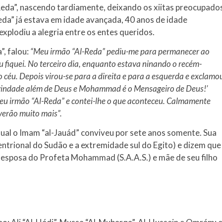
l-Reda”, nascendo tardiamente, deixando os xiitas preocupado
eda” já estava em idade avançada, 40 anos de idade
xplodiu a alegria entre os entes queridos.
, falou:
“Meu irmão “Al-Reda” pediu-me para permanecer ao
u fiquei. No terceiro dia, enquanto estava ninando o recém-
 o céu. Depois virou-se para a direita e para a esquerda e exclamo
ivindade além de Deus e Mohammad é o Mensageiro de Deus!’
meu irmão “Al-Reda” e contei-lhe o que aconteceu. Calmamente
verão muito mais”.
 qual o Imam “al-Jauád” conviveu por sete anos somente. Sua
tentrional do Sudão e a extremidade sul do Egito) e dizem que
i esposa do Profeta Mohammad (S.A.A.S.) e mãe de seu filho