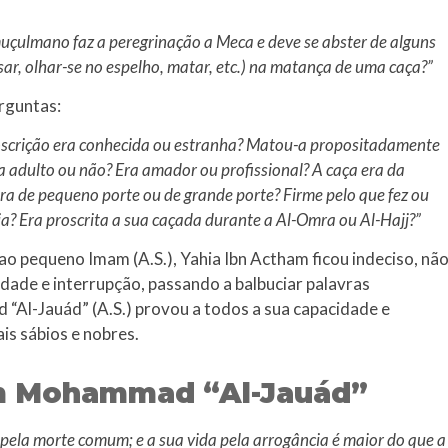
uçulmano faz a peregrinação a Meca e deve se abster de alguns
sar, olhar-se no espelho, matar, etc.) na matança de uma caça?”
rguntas:
oscrição era conhecida ou estranha? Matou-a propositadamente
a adulto ou não? Era amador ou profissional? A caça era da
ra de pequeno porte ou de grande porte? Firme pelo que fez ou
ia? Era proscrita a sua caçada durante a Al-Omra ou Al-Hajj?”
ao pequeno Imam (A.S.), Yahia Ibn Actham ficou indeciso, nã
dade e interrupção, passando a balbuciar palavras
 “Al-Jauád” (A.S.) provou a todos a sua capacidade e
is sábios e nobres.
m Mohammad “Al-Jauád”
ela morte comum; e a sua vida pela arrogância é maior do que a