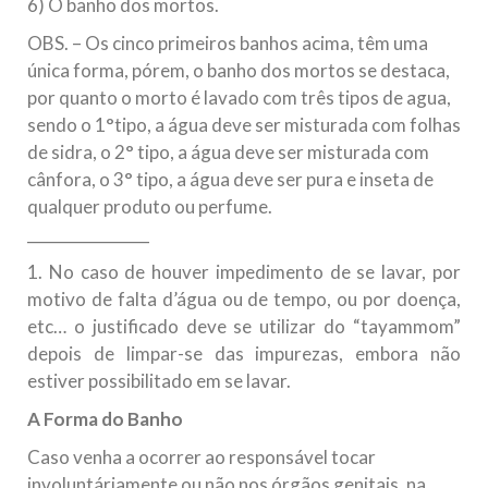
6) O banho dos mortos.
OBS. – Os cinco primeiros banhos acima, têm uma
única forma, pórem, o banho dos mortos se destaca,
por quanto o morto é lavado com três tipos de agua,
sendo o 1°tipo, a água deve ser misturada com folhas
de sidra, o 2° tipo, a água deve ser misturada com
cânfora, o 3° tipo, a água deve ser pura e inseta de
qualquer produto ou perfume.
________________
1. No caso de houver impedimento de se lavar, por
motivo de falta d’água ou de tempo, ou por doença,
etc… o justificado deve se utilizar do “tayammom”
depois de limpar-se das impurezas, embora não
estiver possibilitado em se lavar.
A Forma do Banho
Caso venha a ocorrer ao responsável tocar
involuntáriamente ou não nos órgãos genitais, na