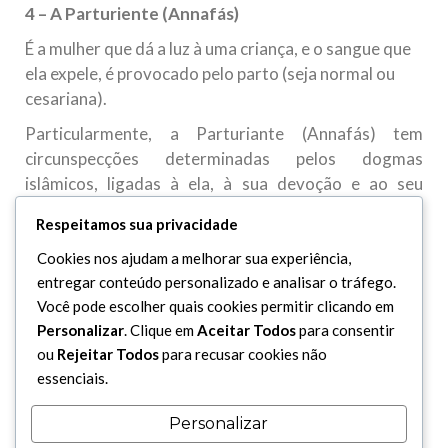
4 – A Parturiente (Annafás)
É a mulher que dá a luz à uma criança, e o sangue que
ela expele, é provocado pelo parto (seja normal ou
cesariana).
Particularmente, a Parturiante (Annafás) tem
circunspecções determinadas pelos dogmas
islâmicos, ligadas à ela, à sua devoção e ao seu
relacionamento com seu marido. Contudo, eis que
Respeitamos sua privacidade
mencionaremos as jurisprudência mais importantes,
que dizem respeito à esta questão:
Cookies nos ajudam a melhorar sua experiência,
entregar conteúdo personalizado e analisar o tráfego.
1) O sangue a Parturiente perde após o parto por
Você pode escolher quais cookies permitir clicando em
causa da ruptura dos tecidos internamente, tem
Personalizar
. Clique em
Aceitar Todos
para consentir
duração indeterminada (distiguindo-se de mulher
ou
Rejeitar Todos
para recusar cookies não
para mulher), devido à sua pouca quantidade,
essenciais.
podendo durar por minutos, horas ou dias, e depois
cessa, retornando a primeira menstruação depois de
Personalizar
quatro a oito semanas.