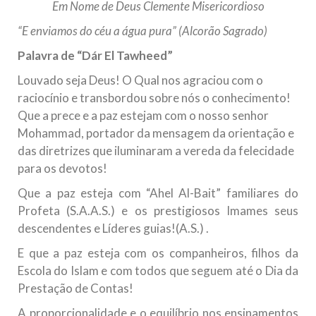
Em Nome de Deus Clemente Misericordioso
10 DE NOVEMBRO DE 2013
“E enviamos do céu a água pura” (Alcorão Sagrado)
Falecimento do Imam Ali Ibn Al-Hussein
(A.S.)
Palavra de “Dár El Tawheed”
Em nome de Deus, o Clemente, o Misericordioso! Diante da
data em que relembramos o martírio do quarto Imam dos
Louvado seja Deus! O Qual nos agraciou com o
muçulmanos, o Imam Ali Ibn Al-Hussein Ibn Ali Ibn Abi Táleb
raciocínio e transbordou sobre nós o conhecimento!
(A.S.), conhecido por “Zein Al-Ábidin” (Formosura
Que a prece e a paz estejam com o nosso senhor
Mohammad, portador da mensagem da orientação e
NOTÍCIAS
das diretrizes que iluminaram a vereda da felecidade
3 DE JULHO DE 2014
para os devotos!
Centro Islâmico no Brasil recebe o ex-
Que a paz esteja com “Ahel Al-Bait” familiares do
ministro das Relações Exteriores da
Profeta (S.A.A.S.) e os prestigiosos Imames seus
República Islâmica do Irã
descendentes e Líderes guias!(A.S.) .
Na noite da quinta-feira, 03 de Abril, o Centro Islâmico no
Brasil recebeu em sua sede, em São Paulo, o ex-ministro das
E que a paz esteja com os companheiros, filhos da
Relações Exteriores da República Islâmica do Irã, Sr. Kamal
Kharrazi, que encontra-se visitando
Escola do Islam e com todos que seguem até o Dia da
Prestação de Contas!
A proporcionalidade e o equilíbrio nos ensinamentos