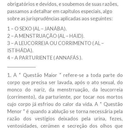
obrigatórios e devidos, e soubemos de suas razões,
passamos a detalhar em capítulos especiais, algo
sobre as jurisprudências aplicadas aos seguintes:
1 – O SEXO (AL – JANÁBA).
2 – A MENSTRUAÇÃO (AL – HAID).
3 – A LEUCORREIA OU CORRIMENTO ( AL –
ISTIHÁDA).
4 – A PARTURIENTE ( ANNAFÁS ).
______________
1. A “ Questão Maior ” refere-se a toda parte do
corpo que precisa ser lavada, após o ato sexual, do
monco do nariz, da menstrruação, da leucorreia
(corrimento), da parturiente, por tocar nos mortos
cujo corpo já esfriou do calor da vida. A “ Questão
Menor ” é quando a ablução se torna necessária pela
razão dos vestígios deixados pela urina, fezes,
ventosidades, cerúmen e secreção dos olhos que