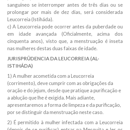
sanguíneo se interromper antes de três dias ou se
prolongar por mais de dez dias, será considerada
Leucorreia (Istiháda).
c) A Leucorreia pode ocorrer antes da puberdade ou
em idade avançada (Oficialmente, acima dos
cinquenta anos), visto que, a menstruação é inseta
nas mulheres destas duas faixas de idade.
JURISPRÛDENCIA DA LEUCORREIA (AL-
ISTIHÁDA)
1) A mulher acometida com a Leucorreia
(corrimento), deve cumprir com as obrigações da
oração e do jejum, desde que pratique a purificação e
a ablução que lhe é exigida. Mais adiante,
apresentaremos a forma de limpeza e da purificação,
por se distinguir da menstruação neste caso.
2) É permitido à mulher infectada com a Leucorreia
(depois de se purificar) entrar na Mesquita e ler os