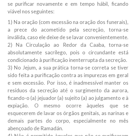
se purificar novamente e em tempo hábil, ficando
viável nos seguintes:
1) Na oração (com excessão na oração dos funerais),
a prece do acometido pela secreção, torna-se
inválida, caso ele deixe de se lavar convenientemente.
2) Na Circulação ao Redor da Caaba, torna-se
absolutamente sacrílego, pois o circundante está
condicionado à purificação inenterrupta da secreção.
3) No Jejum, a sua prática torna-se correta se tiver
sido feita a purificação contra as impurezas em geral
e sem excessão. Por isso, é inadmessível manter os
resíduos da secreção até o surgimento da aurora,
ficando-o (a) jejuador (a) sujeito (a) ao julgamento e à
expiação. O mesmo ocorre àqueles que se
esquecerem de lavar os órgãos genitais, as narinas e
demais partes do corpo, especialmente no mês
abençoado de Ramadán.
4) Não é permitido àqueles que não se purificaram