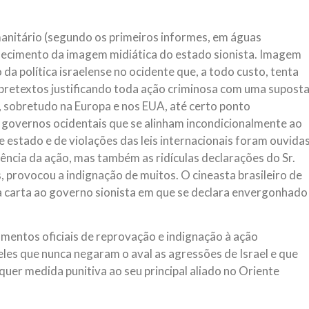
NOTÍCIAS
ssein (A.S.)
3 DE JULHO DE 2014
manitário (segundo os primeiros informes, em águas
 Diante da data em que
Centro Islâmico no Bra
mecimento da imagem midiática do estado sionista. Imagem
lmanos, o Imam Ali Ibn Al-
Relações Exteriores da
or “Zein Al-Ábidin” (Formosura
da política israelense no ocidente que, a todo custo, tenta
Na noite da quinta-feira, 03 de 
pretextos justificando toda ação criminosa com uma supost
sede, em São Paulo, o ex-minist
do Irã, Sr. Kamal Kharrazi, que 
a, sobretudo na Europa e nos EUA, até certo ponto
governos ocidentais que se alinham incondicionalmente ao
 estado e de violações das leis internacionais foram ouvida
ência da ação, mas também as ridículas declarações do Sr.
, provocou a indignação de muitos. O cineasta brasileiro de
ma carta ao governo sionista em que se declara envergonhado
mentos oficiais de reprovação e indignação à ação
eles que nunca negaram o aval as agressões de Israel e que
lquer medida punitiva ao seu principal aliado no Oriente