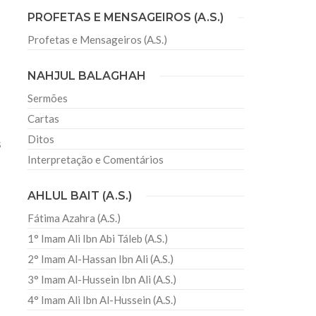
PROFETAS E MENSAGEIROS (A.S.)
Profetas e Mensageiros (A.S.)
sil recebe o ex-ministro das
 República Islâmica do Irã
NAHJUL BALAGHAH
Abril, o Centro Islâmico no Brasil recebeu em sua
a
ro das Relações Exteriores da República Islâmica
Sermões
encontra-se visitando
Cartas
Ditos
s
Interpretação e Comentários
AHLUL BAIT (A.S.)
Fátima Azahra (A.S.)
1° Imam Ali Ibn Abi Táleb (A.S.)
2° Imam Al-Hassan Ibn Ali (A.S.)
3° Imam Al-Hussein Ibn Ali (A.S.)
4° Imam Ali Ibn Al-Hussein (A.S.)