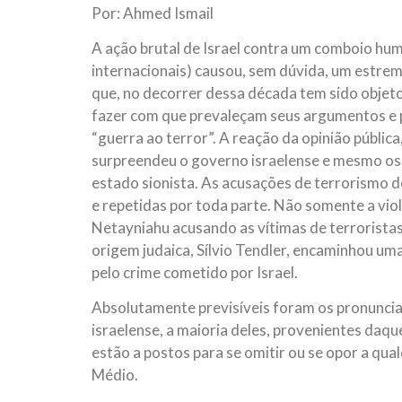
Por: Ahmed Ismail
10 DE NOVEMBRO DE 2013
Falecimento do Imam Ali Ibn Al-Hu
A ação brutal de Israel contra um comboio hu
Em nome de Deus, o Clemente, o Misericordioso!
internacionais) causou, sem dúvida, um estre
relembramos o martírio do quarto Imam dos muçu
Hussein Ibn Ali Ibn Abi Táleb (A.S.), conhecido p
que, no decorrer dessa década tem sido objeto 
fazer com que prevaleçam seus argumentos e 
“guerra ao terror”. A reação da opinião públic
surpreendeu o governo israelense e mesmo os 
estado sionista. As acusações de terrorismo de
e repetidas por toda parte. Não somente a viol
Netayniahu acusando as vítimas de terroristas
origem judaica, Sílvio Tendler, encaminhou u
pelo crime cometido por Israel.
Absolutamente previsíveis foram os pronuncia
israelense, a maioria deles, provenientes daqu
estão a postos para se omitir ou se opor a qua
Médio.