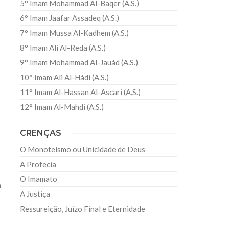
5° Imam Mohammad Al-Baqer (A.S.)
6° Imam Jaafar Assadeq (A.S.)
7° Imam Mussa Al-Kadhem (A.S.)
8° Imam Ali Al-Reda (A.S.)
9° Imam Mohammad Al-Jauád (A.S.)
10° Imam Ali Al-Hádi (A.S.)
11° Imam Al-Hassan Al-Ascari (A.S.)
12° Imam Al-Mahdi (A.S.)
CRENÇAS
O Monoteísmo ou Unicidade de Deus
A Profecia
O Imamato
a
A Justiça
Ressureição, Juízo Final e Eternidade