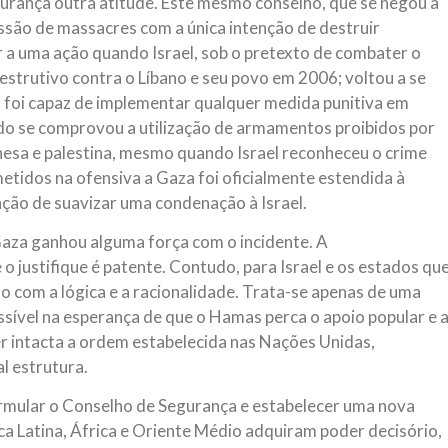
urança outra atitude. Este mesmo conselho, que se negou a
são de massacres com a única intenção de destruir
r a uma ação quando Israel, sob o pretexto de combater o
estrutivo contra o Líbano e seu povo em 2006; voltou a se
o foi capaz de implementar qualquer medida punitiva em
o se comprovou a utilização de armamentos proibidos por
ibanesa e palestina, mesmo quando Israel reconheceu o crime
tidos na ofensiva a Gaza foi oficialmente estendida à
nção de suavizar uma condenação à Israel.
aza ganhou alguma força com o incidente. A
 justifique é patente. Contudo, para Israel e os estados qu
o com a lógica e a racionalidade. Trata-se apenas de uma
sível na esperança de que o Hamas perca o apoio popular e 
ter intacta a ordem estabelecida nas Nações Unidas,
l estrutura.
ormular o Conselho de Segurança e estabelecer uma nova
a Latina, África e Oriente Médio adquiram poder decisório,