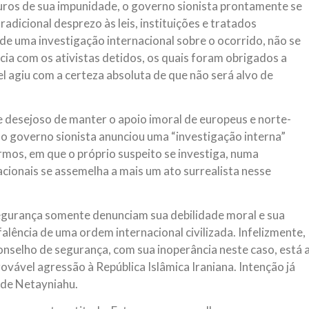
uros de sua impunidade, o governo sionista prontamente se
adicional desprezo às leis, instituições e tratados
de uma investigação internacional sobre o ocorrido, não se
ia com os ativistas detidos, os quais foram obrigados a
l agiu com a certeza absoluta de que não será alvo de
desejoso de manter o apoio imoral de europeus e norte-
o governo sionista anunciou uma “investigação interna”
rmos, em que o próprio suspeito se investiga, numa
cionais se assemelha a mais um ato surrealista nesse
gurança somente denunciam sua debilidade moral e sua
lência de uma ordem internacional civilizada. Infelizmente,
onselho de segurança, com sua inoperância neste caso, está 
rovável agressão à República Islâmica Iraniana. Intenção já
 de Netayniahu.