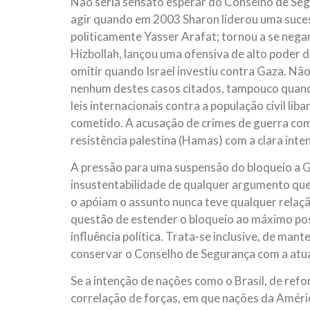
Não seria sensato esperar do Conselho de Seg
agir quando em 2003 Sharon liderou uma suces
politicamente Yasser Arafat; tornou a se nega
Hizbollah, lançou uma ofensiva de alto poder d
omitir quando Israel investiu contra Gaza. Nã
nenhum destes casos citados, tampouco quand
leis internacionais contra a população civil l
cometido. A acusação de crimes de guerra come
resistência palestina (Hamas) com a clara inte
A pressão para uma suspensão do bloqueio a G
insustentabilidade de qualquer argumento que o
o apóiam o assunto nunca teve qualquer relaçã
questão de estender o bloqueio ao máximo pos
influência política. Trata-se inclusive, de man
conservar o Conselho de Segurança com a atua
Se a intenção de nações como o Brasil, de ref
correlação de forças, em que nações da Améric