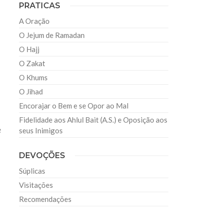
PRATICAS
A Oração
O Jejum de Ramadan
O Hajj
O Zakat
O Khums
O Jihad
Encorajar o Bem e se Opor ao Mal
Fidelidade aos Ahlul Bait (A.S.) e Oposição aos
e
seus Inimigos
a
DEVOÇÕES
Súplicas
Visitações
Recomendações