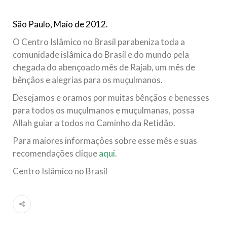
todos os irmãos e irmãs um novo
São Paulo, Maio de 2012.
10 DE NOVEMBRO DE 2013
Falecimento do Imam Ali Ibn Al-Hussein
O Centro Islâmico no Brasil parabeniza toda a
(A.S.)
comunidade islâmica do Brasil e do mundo pela
Em nome de Deus, o Clemente, o Misericordioso! Diante da
chegada do abençoado mês de Rajab, um mês de
data em que relembramos o martírio do quarto Imam dos
bênçãos e alegrias para os muçulmanos.
muçulmanos, o Imam Ali Ibn Al-Hussein Ibn Ali Ibn Abi Táleb
(A.S.), conhecido por “Zein Al-Ábidin” (Formosura
Desejamos e oramos por muitas bênçãos e benesses
para todos os muçulmanos e muçulmanas, possa
NOTÍCIAS
Allah guiar a todos no Caminho da Retidão.
3 DE JULHO DE 2014
Para maiores informações sobre esse mês e suas
Centro Islâmico no Brasil recebe o ex-
recomendações clique
aqui
.
ministro das Relações Exteriores da
Centro Islâmico no Brasil
República Islâmica do Irã
Na noite da quinta-feira, 03 de Abril, o Centro Islâmico no
Brasil recebeu em sua sede, em São Paulo, o ex-ministro das
Relações Exteriores da República Islâmica do Irã, Sr. Kamal
Kharrazi, que encontra-se visitando