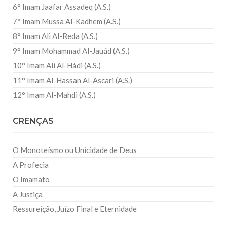
6° Imam Jaafar Assadeq (A.S.)
7° Imam Mussa Al-Kadhem (A.S.)
8° Imam Ali Al-Reda (A.S.)
9° Imam Mohammad Al-Jauád (A.S.)
10° Imam Ali Al-Hádi (A.S.)
11° Imam Al-Hassan Al-Ascari (A.S.)
12° Imam Al-Mahdi (A.S.)
CRENÇAS
O Monoteísmo ou Unicidade de Deus
A Profecia
O Imamato
A Justiça
Ressureição, Juízo Final e Eternidade