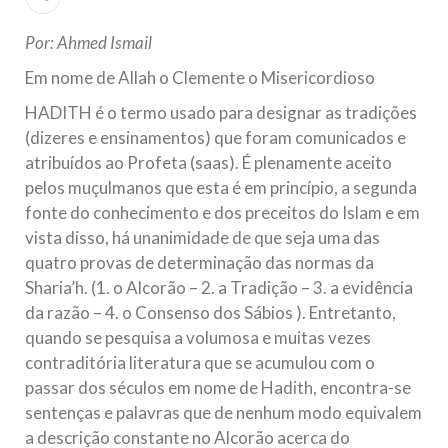
todos os irmãos e irmãs um novo
Por: Ahmed Ismail
10 DE NOVEMBRO DE 2013
Em nome de Allah o Clemente o Misericordioso
Falecimento do Imam Ali Ibn Al-Hussein
(A.S.)
HADITH é o termo usado para designar as tradições
Em nome de Deus, o Clemente, o Misericordioso! Diante da
(dizeres e ensinamentos) que foram comunicados e
data em que relembramos o martírio do quarto Imam dos
muçulmanos, o Imam Ali Ibn Al-Hussein Ibn Ali Ibn Abi Táleb
atribuídos ao Profeta (saas). É plenamente aceito
(A.S.), conhecido por “Zein Al-Ábidin” (Formosura
pelos muçulmanos que esta é em princípio, a segunda
fonte do conhecimento e dos preceitos do Islam e em
NOTÍCIAS
vista disso, há unanimidade de que seja uma das
quatro provas de determinação das normas da
3 DE JULHO DE 2014
Sharia’h. (1. o Alcorão – 2. a Tradição – 3. a evidência
Centro Islâmico no Brasil recebe o ex-
da razão – 4. o Consenso dos Sábios ). Entretanto,
ministro das Relações Exteriores da
quando se pesquisa a volumosa e muitas vezes
República Islâmica do Irã
contraditória literatura que se acumulou com o
Na noite da quinta-feira, 03 de Abril, o Centro Islâmico no
Brasil recebeu em sua sede, em São Paulo, o ex-ministro das
passar dos séculos em nome de Hadith, encontra-se
Relações Exteriores da República Islâmica do Irã, Sr. Kamal
Kharrazi, que encontra-se visitando
sentenças e palavras que de nenhum modo equivalem
a descrição constante no Alcorão acerca do