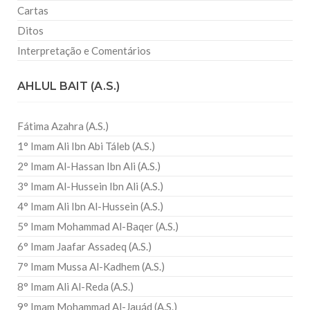
Cartas
Ditos
Interpretação e Comentários
AHLUL BAIT (A.S.)
Fátima Azahra (A.S.)
1° Imam Ali Ibn Abi Táleb (A.S.)
2° Imam Al-Hassan Ibn Ali (A.S.)
3° Imam Al-Hussein Ibn Ali (A.S.)
4° Imam Ali Ibn Al-Hussein (A.S.)
5° Imam Mohammad Al-Baqer (A.S.)
6° Imam Jaafar Assadeq (A.S.)
7° Imam Mussa Al-Kadhem (A.S.)
8° Imam Ali Al-Reda (A.S.)
9° Imam Mohammad Al-Jauád (A.S.)