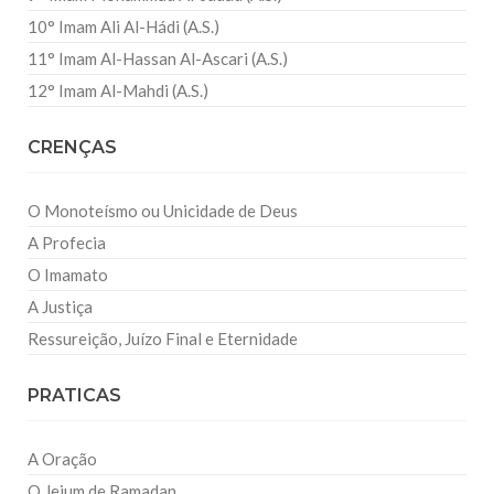
10° Imam Ali Al-Hádi (A.S.)
11° Imam Al-Hassan Al-Ascari (A.S.)
12° Imam Al-Mahdi (A.S.)
CRENÇAS
O Monoteísmo ou Unicidade de Deus
A Profecia
O Imamato
A Justiça
Ressureição, Juízo Final e Eternidade
PRATICAS
A Oração
O Jejum de Ramadan