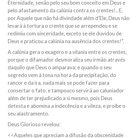
Eternidade, senão pelo seu bom conceito em Deus e
pelo afastamento da calúnia contra os crentes!.. E,
por Aquele que não há divindade além d’Ele, Deus não
levará à tortura o crente que se arrependeu e se
redimiu com sinceridade, exceto se ele duvidou de
Deus e praticou a calúnia na ausência dos crentes!”.
A calúnia gera o exagero e a vilania entre os crentes,
porque o difamador desmoraliza seu irmão através
daquilo que Deus o amparava; e quando o seu
segredo vem à tona na hora da precipitação, do
rancor e da ira, nada mais se pode fazer para
consertar o fato, e tampouco servirá ao caluniador
além de ter prejudicado a si mesmo, pois Deus
detesta e abomina a indecência e a vileza, e proíbe o
seu alastramento.
Deus Glorioso revelou:
<<Aqueles que apreciam a difusão da obscenidade