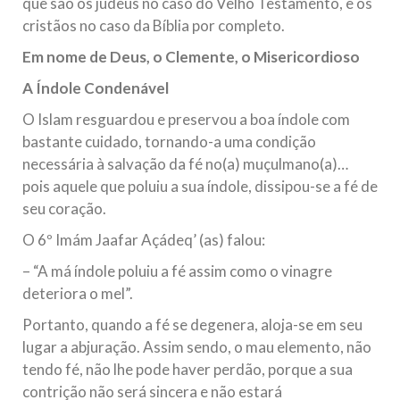
que são os judeus no caso do Velho Testamento, e os
cristãos no caso da Bíblia por completo.
Em nome de Deus, o Clemente, o Misericordioso
A Índole Condenável
O Islam resguardou e preservou a boa índole com
bastante cuidado, tornando-a uma condição
necessária à salvação da fé no(a) muçulmano(a)…
pois aquele que poluiu a sua índole, dissipou-se a fé de
seu coração.
O 6º Imám Jaafar Açádeq’ (as) falou:
– “A má índole poluiu a fé assim como o vinagre
deteriora o mel”.
Portanto, quando a fé se degenera, aloja-se em seu
lugar a abjuração. Assim sendo, o mau elemento, não
tendo fé, não lhe pode haver perdão, porque a sua
contrição não será sincera e não estará