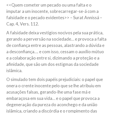
<<Quem cometer um pecado ou uma falta e o
imputar a um inocente, sobrecarregar-se-á com a
falsidade e o pecado evidentes>> – Surat Annissá –
Cap. 4, Vers. 112.
A falsidade deixa vestígios nocivos pela sua prática,
gerando a perversão na sociedade… e provoca a falta
de confiança entre as pessoas, alastrando a dúvida e
a desconfiança…. e com isso, cessam o auxílio mútuo
e a colaboração entre si, dizimando a proteção e a
afinidade, que são um dos estigmas da sociedade
islâmica.
O simulado tem dois papéis prejudiciais: o papel que
onera o crente inocente pelo que se lhe atribuiu em
acusações falsas, gerando-lhe uma fase má e
embaraçosa em sua vida… e o papel que provoca a
degeneração da pureza do aconchego e da união
islâmica, criando a discórdia e o rompimento das