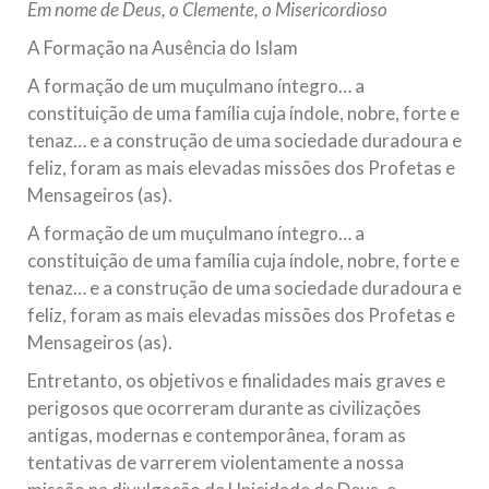
Em nome de Deus, o Clemente, o Misericordioso
10 DE NOVEMBRO DE 2013
A Formação na Ausência do Islam
Falecimento do Imam Ali Ibn Al-Hussein
(A.S.)
A formação de um muçulmano íntegro… a
Em nome de Deus, o Clemente, o Misericordioso! Diante da
constituição de uma família cuja índole, nobre, forte e
data em que relembramos o martírio do quarto Imam dos
muçulmanos, o Imam Ali Ibn Al-Hussein Ibn Ali Ibn Abi Táleb
tenaz… e a construção de uma sociedade duradoura e
(A.S.), conhecido por “Zein Al-Ábidin” (Formosura
feliz, foram as mais elevadas missões dos Profetas e
Mensageiros (as).
NOTÍCIAS
A formação de um muçulmano íntegro… a
3 DE JULHO DE 2014
constituição de uma família cuja índole, nobre, forte e
Centro Islâmico no Brasil recebe o ex-
tenaz… e a construção de uma sociedade duradoura e
ministro das Relações Exteriores da
feliz, foram as mais elevadas missões dos Profetas e
República Islâmica do Irã
Mensageiros (as).
Na noite da quinta-feira, 03 de Abril, o Centro Islâmico no
Brasil recebeu em sua sede, em São Paulo, o ex-ministro das
Entretanto, os objetivos e finalidades mais graves e
Relações Exteriores da República Islâmica do Irã, Sr. Kamal
perigosos que ocorreram durante as civilizações
Kharrazi, que encontra-se visitando
antigas, modernas e contemporânea, foram as
tentativas de varrerem violentamente a nossa