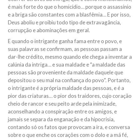
é mais forte do que o homicídio… porque o assassínio
e a briga são constantes com a blasfêmia… E por isso,
Deus aboliu e proibiu todo tipo de extravagância,
corrupção e abominações em geral.
E quando o intrigante ganha fama entre o povo, e
suas palavras se confirmam, as pessoas passam a
dar-lhe crédito, mesmo quando ele chega a inventar a
calúnia da intriga… e sua maldade e “a maldade das
pessoas são proveniente da maldade daquele que
depositou o seu mal na confiança do povo”. Portanto,
o intrigante é a própria maldade das pessoas, e é a
pior das criaturas… o pior dos traidores, cujo coração
cheio de rancor e seu peito arde pela inimizade,
aconselhando a conspiração entre os amigos, e
jamais se separa da enganação e da hipocrisia,
contando só os fatos que provocam a ira, e conversa
sobre o que enche os corações com o dolo e a má fé,