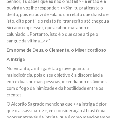
Senhor, Tu sabes que eu não o matei!>> e então ele
ouvirá a voz lhe responder: <<Sim, tu praticaste o
delito, pois eu ouvi de Fulano um relato que diz isto e
isto, dito por ti, e o relato foi transcrito até chegou a
Sicrano o opressor, que acabou matando o
caluniado… Portanto, isto é o que cabe a ti pelo
sangue da vítima…>>”.
Em nome de Deus, o Clemente, o Misericordioso
A Intriga
No entanto, a intriga é tão grave quanto a
maledicência, pois o seu objetivo é a discordância
entre duas ou mais pessoas, incendiando os ânimos
com o fogo da inimizade e da hostilidade entre os
crentes.
O Alcorão Sagrado menciona que <<a intriga é pior
que o assassinato>>, em consideração à blasfêmia
ocorrer através da intriga, que é como mencionamos,