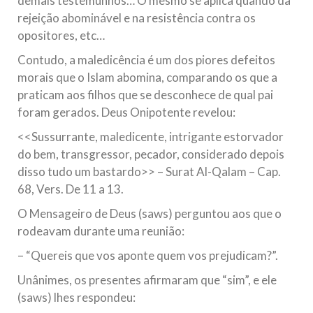
demais testemunhos… O mesmo se aplica quando da
rejeição abominável e na resistência contra os
opositores, etc…
Contudo, a maledicência é um dos piores defeitos
morais que o Islam abomina, comparando os que a
praticam aos filhos que se desconhece de qual pai
foram gerados. Deus Onipotente revelou:
<<Sussurrante, maledicente, intrigante estorvador
do bem, transgressor, pecador, considerado depois
disso tudo um bastardo>> – Surat Al-Qalam – Cap.
68, Vers. De 11 a 13.
O Mensageiro de Deus (saws) perguntou aos que o
rodeavam durante uma reunião:
– “Quereis que vos aponte quem vos prejudicam?”.
Unânimes, os presentes afirmaram que “sim”, e ele
(saws) lhes respondeu: