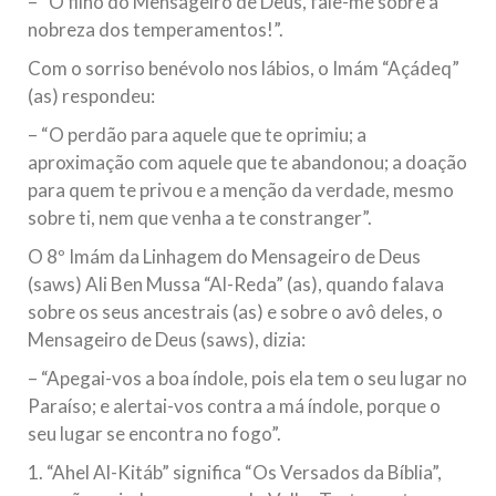
– “Ó filho do Mensageiro de Deus, fale-me sobre a
nobreza dos temperamentos!”.
Com o sorriso benévolo nos lábios, o Imám “Açádeq”
(as) respondeu:
– “O perdão para aquele que te oprimiu; a
aproximação com aquele que te abandonou; a doação
para quem te privou e a menção da verdade, mesmo
sobre ti, nem que venha a te constranger”.
O 8º Imám da Linhagem do Mensageiro de Deus
(saws) Ali Ben Mussa “Al-Reda” (as), quando falava
sobre os seus ancestrais (as) e sobre o avô deles, o
Mensageiro de Deus (saws), dizia:
– “Apegai-vos a boa índole, pois ela tem o seu lugar no
Paraíso; e alertai-vos contra a má índole, porque o
seu lugar se encontra no fogo”.
1. “Ahel Al-Kitáb” significa “Os Versados da Bíblia”,