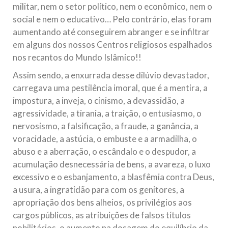
militar, nem o setor político, nem o econômico, nem o
social e nem o educativo… Pelo contrário, elas foram
aumentando até conseguirem abranger e se infiltrar
em alguns dos nossos Centros religiosos espalhados
nos recantos do Mundo Islâmico!!
Assim sendo, a enxurrada desse dilúvio devastador,
carregava uma pestilência imoral, que é a mentira, a
impostura, a inveja, o cinismo, a devassidão, a
agressividade, a tirania, a traição, o entusiasmo, o
nervosismo, a falsificação, a fraude, a ganância, a
voracidade, a astúcia, o embuste e a armadilha, o
abuso e a aberração, o escândalo e o despudor, a
acumulação desnecessária de bens, a avareza, o luxo
excessivo e o esbanjamento, a blasfêmia contra Deus,
a usura, a ingratidão para com os genitores, a
apropriação dos bens alheios, os privilégios aos
cargos públicos, as atribuições de falsos títulos
nobilitários, o aumento na dosagem do equilíbrio da