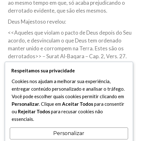
ao mesmo tempo em que, só acaba prejudicando o
derrotado evidente, que são eles mesmos.
Deus Majestoso revelou:
<<Aqueles que violam o pacto de Deus depois do Seu
acordo, e desvinculam o que Deus tem ordenado
manter unido e corrompem na Terra. Estes são os
derrotados>> – Surat Al-Baqara – Cap. 2, Vers. 27.
A intriga, pelo seu vestígio social destruidor e suas
Respeitamos sua privacidade
manifestações entre as pessoas, faz do intrigante o
Cookies nos ajudam a melhorar sua experiência,
ser mais abjeto e desprezível que se pode imaginar,
entregar conteúdo personalizado e analisar o tráfego.
não passando de mero vil e ultrajante blasfemo… O
Você pode escolher quais cookies permitir clicando em
Mensageiro de Deus (saws) falou:
Personalizar
. Clique em
Aceitar Todos
para consentir
– “… e desta nação, dez foram os que blasfemaram
ou
Rejeitar Todos
para recusar cookies não
contra Deus Magnificente… e com eles, aquele que
essenciais.
ajustou um matrimônio ilícito e andou com a
intriga…”.
Personalizar