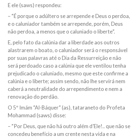
E ele (saws) respondeu:
– “É porque o adúltero se arrepende e Deus o perdoa,
e o caluniador também se arrepende, porém, Deus
não perdoa, a menos que o caluniado o liberte”.
E, pelo fato da calúnia dar a liberdade aos outros
alastrarem o boato, o caluniador será o responsável
por suas palavras até o Dia da Ressurreição e não
será perdoado caso a calúnia que ele ventilou tenha
prejudicado o caluniado, mesmo que este confirme a
calúnia e o liberte; assim sendo, não lhe servirá nem
caberá a neutralidade do arrependimento e nem a
renovação do perdão.
O 5º Imám “Al-Báquer” (as), tataraneto do Profeta
Mohammad (saws) disse:
– “Por Deus, que não há outro além d’Ele!.. que não se
concedeu benefício a um crente nesta vida e na