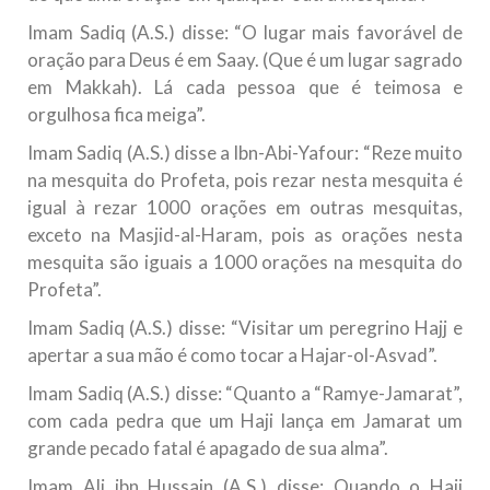
Imam Sadiq (A.S.) disse: “O lugar mais favorável de
oração para Deus é em Saay. (Que é um lugar sagrado
em Makkah). Lá cada pessoa que é teimosa e
orgulhosa fica meiga”.
Imam Sadiq (A.S.) disse a Ibn-Abi-Yafour: “Reze muito
na mesquita do Profeta, pois rezar nesta mesquita é
igual à rezar 1000 orações em outras mesquitas,
exceto na Masjid-al-Haram, pois as orações nesta
mesquita são iguais a 1000 orações na mesquita do
Profeta”.
Imam Sadiq (A.S.) disse: “Visitar um peregrino Hajj e
apertar a sua mão é como tocar a Hajar-ol-Asvad”.
Imam Sadiq (A.S.) disse: “Quanto a “Ramye-Jamarat”,
com cada pedra que um Haji lança em Jamarat um
grande pecado fatal é apagado de sua alma”.
Imam Ali ibn Hussain (A.S.) disse: Quando o Haji