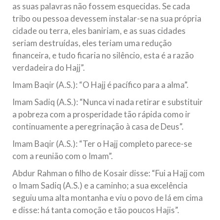
as suas palavras não fossem esquecidas. Se cada
tribo ou pessoa devessem instalar-se na sua própria
cidade ou terra, eles baniriam, e as suas cidades
seriam destruídas, eles teriam uma redução
financeira, e tudo ficaria no silêncio, esta é a razão
verdadeira do Hajj”.
Imam Baqir (A.S.): “O Hajj é pacífico para a alma”.
Imam Sadiq (A.S.): “Nunca vi nada retirar e substituir
a pobreza com a prosperidade tão rápida como ir
continuamente a peregrinação à casa de Deus”.
Imam Baqir (A.S.): “Ter o Hajj completo parece-se
com a reunião com o Imam”.
Abdur Rahman o filho de Kosair disse: “Fui a Hajj com
o Imam Sadiq (A.S.) e a caminho; a sua excelência
seguiu uma alta montanha e viu o povo de lá em cima
e disse: há tanta comoção e tão poucos Hajis”.