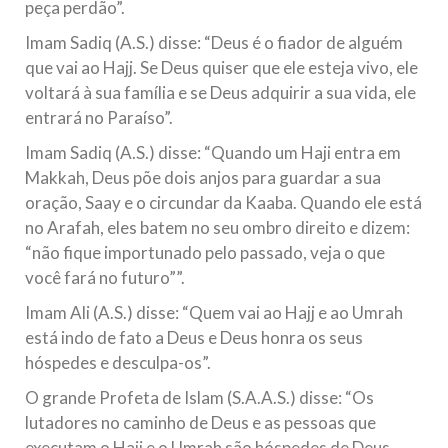
peça perdão”.
Imam Sadiq (A.S.) disse: “Deus é o fiador de alguém
que vai ao Hajj. Se Deus quiser que ele esteja vivo, ele
voltará à sua família e se Deus adquirir a sua vida, ele
entrará no Paraíso”.
Imam Sadiq (A.S.) disse: “Quando um Haji entra em
Makkah, Deus põe dois anjos para guardar a sua
oração, Saay e o circundar da Kaaba. Quando ele está
no Arafah, eles batem no seu ombro direito e dizem:
“não fique importunado pelo passado, veja o que
você fará no futuro””.
Imam Ali (A.S.) disse: “Quem vai ao Hajj e ao Umrah
está indo de fato a Deus e Deus honra os seus
hóspedes e desculpa-os”.
O grande Profeta de Islam (S.A.A.S.) disse: “Os
lutadores no caminho de Deus e as pessoas que
executam o Hajj e o Umrah são hóspedes de Deus.