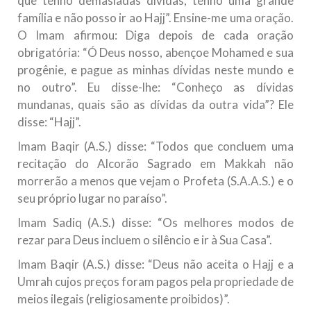
que tenho demasiadas dívidas, tenho uma grande
família e não posso ir ao Hajj”. Ensine-me uma oração.
O Imam afirmou: Diga depois de cada oração
obrigatória: “Ó Deus nosso, abençoe Mohamed e sua
progênie, e pague as minhas dívidas neste mundo e
no outro”. Eu disse-lhe: “Conheço as dívidas
mundanas, quais são as dívidas da outra vida”? Ele
disse: “Hajj”.
Imam Baqir (A.S.) disse: “Todos que concluem uma
recitação do Alcorão Sagrado em Makkah não
morrerão a menos que vejam o Profeta (S.A.A.S.) e o
seu próprio lugar no paraíso”.
Imam Sadiq (A.S.) disse: “Os melhores modos de
rezar para Deus incluem o silêncio e ir à Sua Casa”.
Imam Baqir (A.S.) disse: “Deus não aceita o Hajj e a
Umrah cujos preços foram pagos pela propriedade de
meios ilegais (religiosamente proibidos)”.