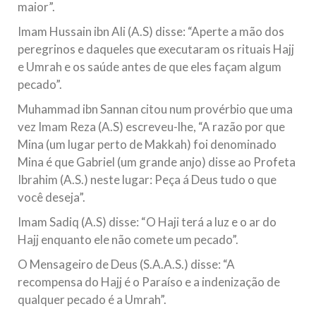
maior”.
Imam Hussain ibn Ali (A.S) disse: “Aperte a mão dos
peregrinos e daqueles que executaram os rituais Hajj
e Umrah e os saúde antes de que eles façam algum
pecado”.
Muhammad ibn Sannan citou num provérbio que uma
vez Imam Reza (A.S) escreveu-lhe, “A razão por que
Mina (um lugar perto de Makkah) foi denominado
Mina é que Gabriel (um grande anjo) disse ao Profeta
Ibrahim (A.S.) neste lugar: Peça á Deus tudo o que
você deseja”.
Imam Sadiq (A.S) disse: “O Haji terá a luz e o ar do
Hajj enquanto ele não comete um pecado”.
O Mensageiro de Deus (S.A.A.S.) disse: “A
recompensa do Hajj é o Paraíso e a indenização de
qualquer pecado é a Umrah”.