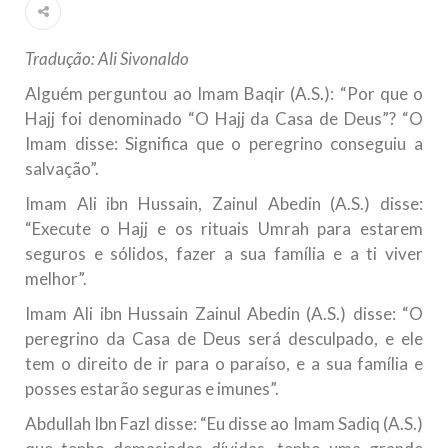
Islâmico no Brasil parabeniza a nação islâmica pela chegada
no ano novo muçulmano de 1435 Hejrita. Desejamos a
todos os irmãos e irmãs um novo
Tradução: Ali Sivonaldo
10 DE NOVEMBRO DE 2013
Alguém perguntou ao Imam Baqir (A.S.): “Por que o
Falecimento do Imam Ali Ibn Al-Hussein
Hajj foi denominado “O Hajj da Casa de Deus”? “O
(A.S.)
Imam disse: Significa que o peregrino conseguiu a
Em nome de Deus, o Clemente, o Misericordioso! Diante da
salvação”.
data em que relembramos o martírio do quarto Imam dos
muçulmanos, o Imam Ali Ibn Al-Hussein Ibn Ali Ibn Abi Táleb
Imam Ali ibn Hussain, Zainul Abedin (A.S.) disse:
(A.S.), conhecido por “Zein Al-Ábidin” (Formosura
“Execute o Hajj e os rituais Umrah para estarem
seguros e sólidos, fazer a sua família e a ti viver
NOTÍCIAS
melhor”.
3 DE JULHO DE 2014
Imam Ali ibn Hussain Zainul Abedin (A.S.) disse: “O
Centro Islâmico no Brasil recebe o ex-
peregrino da Casa de Deus será desculpado, e ele
ministro das Relações Exteriores da
tem o direito de ir para o paraíso, e a sua família e
República Islâmica do Irã
posses estarão seguras e imunes”.
Na noite da quinta-feira, 03 de Abril, o Centro Islâmico no
Brasil recebeu em sua sede, em São Paulo, o ex-ministro das
Abdullah Ibn Fazl disse: “Eu disse ao Imam Sadiq (A.S.)
Relações Exteriores da República Islâmica do Irã, Sr. Kamal
Kharrazi, que encontra-se visitando