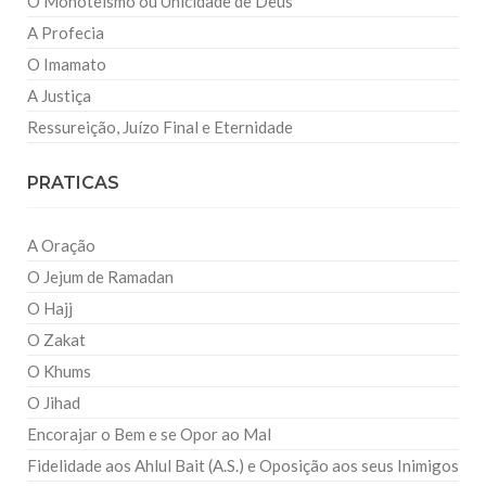
O Monoteísmo ou Unicidade de Deus
A Profecia
O Imamato
A Justiça
Ressureição, Juízo Final e Eternidade
PRATICAS
A Oração
O Jejum de Ramadan
O Hajj
O Zakat
O Khums
O Jihad
Encorajar o Bem e se Opor ao Mal
Fidelidade aos Ahlul Bait (A.S.) e Oposição aos seus Inimigos