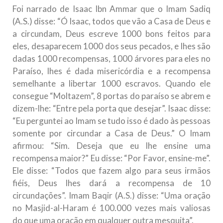
Foi narrado de Isaac Ibn Ammar que o Imam Sadiq
(A.S.) disse: “Ó Isaac, todos que vão a Casa de Deus e
a circundam, Deus escreve 1000 bons feitos para
eles, desaparecem 1000 dos seus pecados, e lhes são
dadas 1000 recompensas, 1000 árvores para eles no
Paraíso, lhes é dada misericórdia e a recompensa
semelhante a libertar 1000 escravos. Quando ele
consegue “Moltazem”, 8 portas do paraíso se abrem e
dizem-lhe: “Entre pela porta que desejar”. Isaac disse:
“Eu perguntei ao Imam se tudo isso é dado às pessoas
somente por circundar a Casa de Deus.” O Imam
afirmou: “Sim. Deseja que eu lhe ensine uma
recompensa maior?” Eu disse: “Por Favor, ensine-me”.
Ele disse: “Todos que fazem algo para seus irmãos
fiéis, Deus lhes dará a recompensa de 10
circundações”. Imam Baqir (A.S.) disse: “Uma oração
no Masjid-al-Haram é 100.000 vezes mais valiosas
do que uma oração em qualquer outra mesquita”.