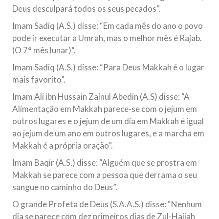
Deus desculpará todos os seus pecados”.
Imam Sadiq (A.S.) disse: “Em cada mês do ano o povo
pode ir executar a Umrah, mas o melhor mês é Rajab.
(O 7° mês lunar)”.
Imam Sadiq (A.S.) disse: “Para Deus Makkah é o lugar
mais favorito”.
Imam Ali ibn Hussain Zainul Abedin (A.S) disse: “A
Alimentação em Makkah parece-se com o jejum em
outros lugares e o jejum de um dia em Makkah é igual
ao jejum de um ano em outros lugares, e a marcha em
Makkah é a própria oração”.
Imam Baqir (A.S.) disse: “Alguém que se prostra em
Makkah se parece com a pessoa que derrama o seu
sangue no caminho do Deus”.
O grande Profeta de Deus (S.A.A.S.) disse: “Nenhum
dia se parece com dez primeiros dias de Zul-Hajjah