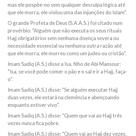
mas ele pospõe-no sem qualquer desculpa lógica até
que ele morra, ele violou uma das injunções do Islam”.
O grande Profeta de Deus (S.A.A.S.) foi citado num
provérbio: “Alguém que não executa os seus rituais
Hajj obrigatórios sem nenhuma doença severa ou
necessidade essencial ou nenhuma outra razão até
que ele morra, ele morreu como um judeu ou cristão”.
Imam Sadiq (A.S.) disse a Isa, filho de Abi Mansour:
“Isa, se você pode comer o pão e o sal e ir a Hajj, faça-
o”.
Imam Sadiq (A.S.) disse: “Se alguém executar Hajj
duas vezes, ele estará na clemência e abençoando
enquanto estiver vivo”.
Imam Sadiq (A.S.) disse: “Quem que vai ao Hajj três
vezes nunca fica pobre.
Imam Sadiq (A.S.) disse: “Quem vai ao Hajj dez vezes,