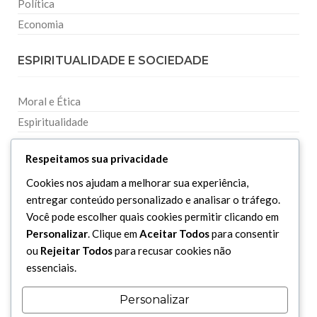
Política
Economia
ESPIRITUALIDADE E SOCIEDADE
Moral e Ética
Espiritualidade
Filosofia
Respeitamos sua privacidade
CIÊNCIAS RELIGIOSAS
Cookies nos ajudam a melhorar sua experiência,
entregar conteúdo personalizado e analisar o tráfego.
Você pode escolher quais cookies permitir clicando em
Discursos e Palestras
Personalizar
. Clique em
Aceitar Todos
para consentir
Ensinamentos e Jurisprudências
ou
Rejeitar Todos
para recusar cookies não
Entrevistas e Declarações
essenciais.
Outras Religiões
Personalizar
Perguntas e Respostas