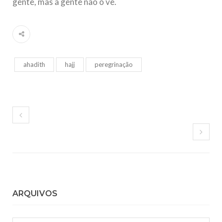
gente, mas a gente não o vê.
ahadith
hajj
peregrinação
ARQUIVOS
Arquivos