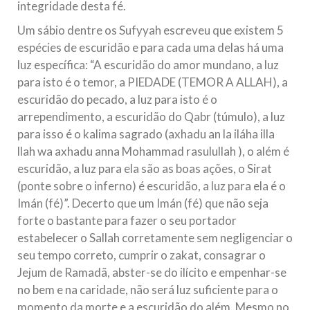
integridade desta fé.
Um sábio dentre os Sufyyah escreveu que existem 5
espécies de escuridão e para cada uma delas há uma
luz específica: “A escuridão do amor mundano, a luz
para isto é o temor, a PIEDADE (TEMOR A ALLAH), a
escuridão do pecado, a luz para isto é o
arrependimento, a escuridão do Qabr (túmulo), a luz
para isso é o kalima sagrado (axhadu an la iláha illa
llah wa axhadu anna Mohammad rasulullah ), o além é
escuridão, a luz para ela são as boas ações, o Sirat
(ponte sobre o inferno) é escuridão, a luz para ela é o
Imán (fé)”. Decerto que um Imán (fé) que não seja
forte o bastante para fazer o seu portador
estabelecer o Sallah corretamente sem negligenciar o
seu tempo correto, cumprir o zakat, consagrar o
Jejum de Ramadã, abster-se do ilícito e empenhar-se
no bem e na caridade, não será luz suficiente para o
momento da morte e a escuridão do além. Mesmo no