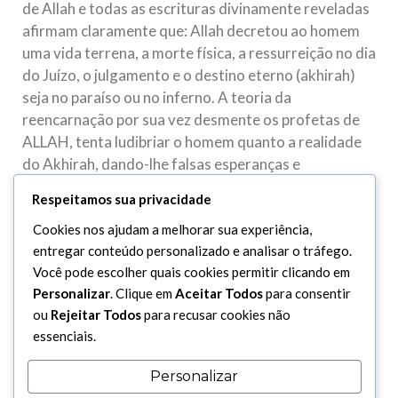
de Allah e todas as escrituras divinamente reveladas
afirmam claramente que: Allah decretou ao homem
uma vida terrena, a morte física, a ressurreição no dia
do Juízo, o julgamento e o destino eterno (akhirah)
seja no paraíso ou no inferno. A teoria da
reencarnação por sua vez desmente os profetas de
ALLAH, tenta ludibriar o homem quanto a realidade
do Akhirah, dando-lhe falsas esperanças e
desviando-o da Orientação Divina.
Respeitamos sua privacidade
Nos últimos 150 anos, os defensores da
Cookies nos ajudam a melhorar sua experiência,
reencarnação no ocidente têm tentado sem sucesso,
entregar conteúdo personalizado e analisar o tráfego.
provar a veracidade de sua crença se apoiando em
Você pode escolher quais cookies permitir clicando em
pesquisas científicas. O fato, porém, é que nenhum
Personalizar
. Clique em
Aceitar Todos
para consentir
cientista sério jamais corroborou tal teoria, o que
ou
Rejeitar Todos
para recusar cookies não
alguns tentam justificar como provas de
essenciais.
reencarnação é na verdade a constatação de uma
outra teoria amplamente aceita pela ciência que é a
Personalizar
herança genética. Os avanços das pesquisas sobre