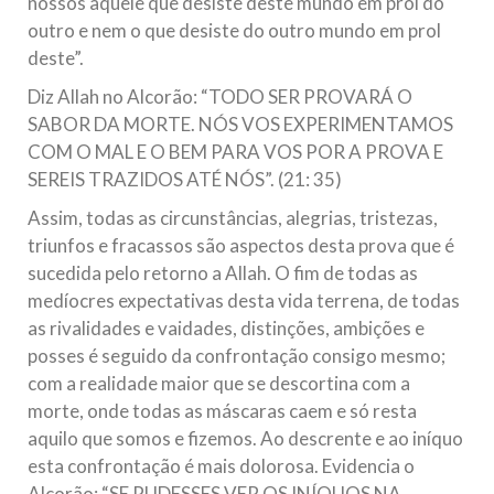
nossos aquele que desiste deste mundo em prol do
outro e nem o que desiste do outro mundo em prol
deste”.
Diz Allah no Alcorão: “TODO SER PROVARÁ O
SABOR DA MORTE. NÓS VOS EXPERIMENTAMOS
COM O MAL E O BEM PARA VOS POR A PROVA E
SEREIS TRAZIDOS ATÉ NÓS”. (21: 35)
Assim, todas as circunstâncias, alegrias, tristezas,
triunfos e fracassos são aspectos desta prova que é
sucedida pelo retorno a Allah. O fim de todas as
medíocres expectativas desta vida terrena, de todas
as rivalidades e vaidades, distinções, ambições e
posses é seguido da confrontação consigo mesmo;
com a realidade maior que se descortina com a
morte, onde todas as máscaras caem e só resta
aquilo que somos e fizemos. Ao descrente e ao iníquo
esta confrontação é mais dolorosa. Evidencia o
Alcorão: “SE PUDESSES VER OS INÍQUOS NA