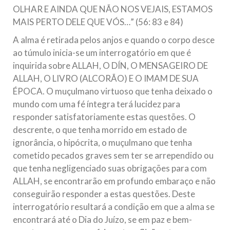
OLHAR E AINDA QUE NÃO NOS VEJAIS, ESTAMOS
MAIS PERTO DELE QUE VÓS…” (56: 83 e 84)
A alma é retirada pelos anjos e quando o corpo desce
ao túmulo inicia-se um interrogatório em que é
inquirida sobre ALLAH, O DÍN, O MENSAGEIRO DE
ALLAH, O LIVRO (ALCORÃO) E O IMAM DE SUA
ÉPOCA. O muçulmano virtuoso que tenha deixado o
mundo com uma fé íntegra terá lucidez para
responder satisfatoriamente estas questões. O
descrente, o que tenha morrido em estado de
ignorância, o hipócrita, o muçulmano que tenha
cometido pecados graves sem ter se arrependido ou
que tenha negligenciado suas obrigações para com
ALLAH, se encontrarão em profundo embaraço e não
conseguirão responder a estas questões. Deste
interrogatório resultará a condição em que a alma se
encontrará até o Dia do Juízo, se em paz e bem-