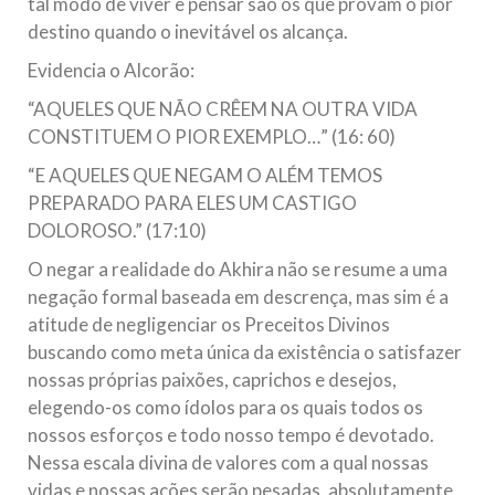
tal modo de viver e pensar são os que provam o pior
destino quando o inevitável os alcança.
Evidencia o Alcorão:
“AQUELES QUE NÃO CRÊEM NA OUTRA VIDA
CONSTITUEM O PIOR EXEMPLO…” (16: 60)
“E AQUELES QUE NEGAM O ALÉM TEMOS
PREPARADO PARA ELES UM CASTIGO
DOLOROSO.” (17:10)
O negar a realidade do Akhira não se resume a uma
negação formal baseada em descrença, mas sim é a
atitude de negligenciar os Preceitos Divinos
buscando como meta única da existência o satisfazer
nossas próprias paixões, caprichos e desejos,
elegendo-os como ídolos para os quais todos os
nossos esforços e todo nosso tempo é devotado.
Nessa escala divina de valores com a qual nossas
vidas e nossas ações serão pesadas, absolutamente