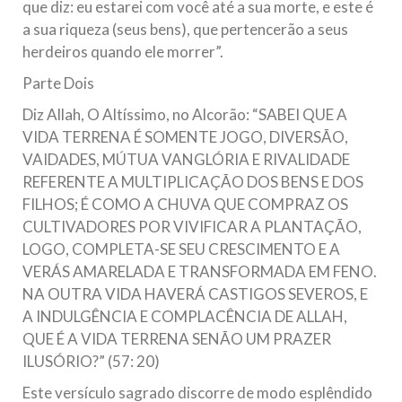
que diz: eu estarei com você até a sua morte, e este é
a sua riqueza (seus bens), que pertencerão a seus
herdeiros quando ele morrer”.
Parte Dois
Diz Allah, O Altíssimo, no Alcorão: “SABEI QUE A
VIDA TERRENA É SOMENTE JOGO, DIVERSÃO,
VAIDADES, MÚTUA VANGLÓRIA E RIVALIDADE
REFERENTE A MULTIPLICAÇÃO DOS BENS E DOS
FILHOS; É COMO A CHUVA QUE COMPRAZ OS
CULTIVADORES POR VIVIFICAR A PLANTAÇÃO,
LOGO, COMPLETA-SE SEU CRESCIMENTO E A
VERÁS AMARELADA E TRANSFORMADA EM FENO.
NA OUTRA VIDA HAVERÁ CASTIGOS SEVEROS, E
A INDULGÊNCIA E COMPLACÊNCIA DE ALLAH,
QUE É A VIDA TERRENA SENÃO UM PRAZER
ILUSÓRIO?” (57: 20)
Este versículo sagrado discorre de modo esplêndido