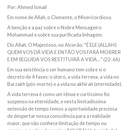
todos os irmãos e irmãs um novo
Por: Ahmed Ismail
10 DE NOVEMBRO DE 2013
Em nome de Allah, o Clemente, o Misericordioso.
Falecimento do Imam Ali Ibn Al-Hussein
A benção e a paz sobre o Nobre Mensageiro
(A.S.)
Mohammad e sobre sua purificada linhagem.
Em nome de Deus, o Clemente, o Misericordioso! Diante da
data em que relembramos o martírio do quarto Imam dos
Diz Allah, O Majestoso, no Alcorão: “É ELE (ALLAH)
muçulmanos, o Imam Ali Ibn Al-Hussein Ibn Ali Ibn Abi Táleb
(A.S.), conhecido por “Zein Al-Ábidin” (Formosura
QUEM VOS DÁ VIDA E ENTÃO VOS FARÁ MORRER
E EM SEGUIDA VOS RESTITUIRÁ A VIDA…” (22: 66)
NOTÍCIAS
Em sua existência o ser humano tem sobre si o
decreto de 4 fases: o útero, a vida terrena, a vida no
3 DE JULHO DE 2014
Centro Islâmico no Brasil recebe o ex-
Barzakh (pós-morte) e a vida no akhirah (eternidade).
ministro das Relações Exteriores da
A vida terrena é como um tênue e curtíssimo fio
República Islâmica do Irã
suspenso na eternidade, e nesta limitadíssima
Na noite da quinta-feira, 03 de Abril, o Centro Islâmico no
extensão de tempo temos a oportunidade preciosa
Brasil recebeu em sua sede, em São Paulo, o ex-ministro das
Relações Exteriores da República Islâmica do Irã, Sr. Kamal
de despertar nossa consciência para a realidade
Kharrazi, que encontra-se visitando
maior, que não conhece limitação de tempo ou