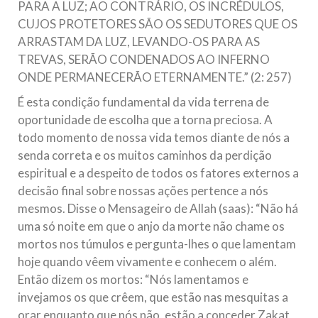
PARA A LUZ; AO CONTRÁRIO, OS INCRÉDULOS,
CUJOS PROTETORES SÃO OS SEDUTORES QUE OS
ARRASTAM DA LUZ, LEVANDO-OS PARA AS
TREVAS, SERÃO CONDENADOS AO INFERNO
ONDE PERMANECERÃO ETERNAMENTE.” (2: 257)
É esta condição fundamental da vida terrena de
oportunidade de escolha que a torna preciosa. A
todo momento de nossa vida temos diante de nós a
senda correta e os muitos caminhos da perdição
espiritual e a despeito de todos os fatores externos a
decisão final sobre nossas ações pertence a nós
mesmos. Disse o Mensageiro de Allah (saas): “Não há
uma só noite em que o anjo da morte não chame os
mortos nos túmulos e pergunta-lhes o que lamentam
hoje quando vêem vivamente e conhecem o além.
Então dizem os mortos: “Nós lamentamos e
invejamos os que crêem, que estão nas mesquitas a
orar enquanto que nós não, estão a conceder Zakat