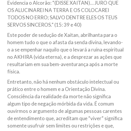
Evidencia o Alcorão: “(DISSE XAITAN)… JURO QUE
OS ALUCINAREI NA TERRA E OS COLOCAREI
TODOS NO ERRO; SALVO DENTRE ELES OS TEUS
SERVOS SINCEROS.” (15: 39 e 40)
Este poder de sedução de Xaitan, abrilhanta para o
homem tudo o que o afasta da senda divina, levando-
o a se empenhar naquilo que o levará a ruína espiritual
no AKHIRA (vida eterna), e a desprezar as ações que
resultariam em sua bem-aventurança após a morte
física.
Entretanto, não há nenhum obstáculo intelectual ou
prático entre o homem e a Orientação Divina.
Consciência da realidade da morte não significa
algum tipo de negação mórbida da vida. É comum
ouvirmos o argumento de algumas pessoas carentes
de entendimento que, acreditam que “viver” significa
somente usufruir sem limites ou restrições e que,