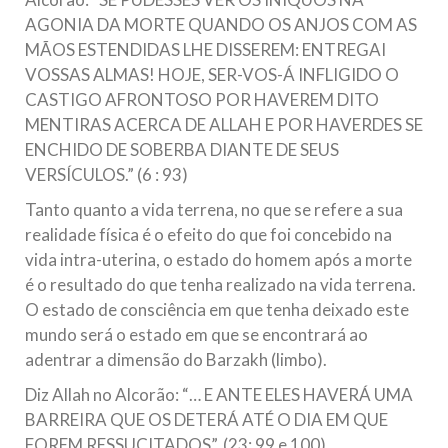
AGONIA DA MORTE QUANDO OS ANJOS COM AS
MÃOS ESTENDIDAS LHE DISSEREM: ENTREGAI
VOSSAS ALMAS! HOJE, SER-VOS-Á INFLIGIDO O
CASTIGO AFRONTOSO POR HAVEREM DITO
MENTIRAS ACERCA DE ALLAH E POR HAVERDES SE
ENCHIDO DE SOBERBA DIANTE DE SEUS
VERSÍCULOS.” (6 : 93)
Tanto quanto a vida terrena, no que se refere a sua
realidade física é o efeito do que foi concebido na
vida intra-uterina, o estado do homem após a morte
é o resultado do que tenha realizado na vida terrena.
O estado de consciência em que tenha deixado este
mundo será o estado em que se encontrará ao
adentrar a dimensão do Barzakh (limbo).
Diz Allah no Alcorão: “… E ANTE ELES HAVERÁ UMA
BARREIRA QUE OS DETERÁ ATÉ O DIA EM QUE
FOREM RESSUCITADOS”. (23: 99 e 100)