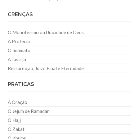
CRENÇAS
O Monoteísmo ou Unicidade de Deus
A Profecia
O Imamato
A Justiça
Ressureição, Juízo Final e Eternidade
PRATICAS
A Oração
O Jejum de Ramadan
O Hajj
O Zakat
O Khums