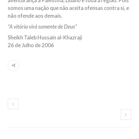
aventurança à Palestina, Líbano e toda a região. Pois
somos uma nação que não aceita ofensas contra si, e
não ofende aos demais.
“A vitória virá somente de Deus”
Sheikh Taleb Hussain al-Khazraji
26 de Julho de 2006