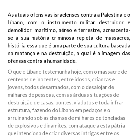
todos os irmãos e irmãs um novo
As atuais ofensivas israelenses contra a Palestina e o
10 DE NOVEMBRO DE 2013
Líbano, com o instrumento militar destruidor e
Falecimento do Imam Ali Ibn Al-Hussein
demolidor, marítimo, aéreo e terrestre, acrescenta-
(A.S.)
se à sua história criminosa repleta de massacres,
Em nome de Deus, o Clemente, o Misericordioso! Diante da
data em que relembramos o martírio do quarto Imam dos
história essa que é uma parte de sua cultura baseada
muçulmanos, o Imam Ali Ibn Al-Hussein Ibn Ali Ibn Abi Táleb
na matança e na destruição, a qual é a imagem das
(A.S.), conhecido por “Zein Al-Ábidin” (Formosura
ofensas contra a humanidade.
NOTÍCIAS
O que o Líbano testemunha hoje, com o massacre de
centenas de inocentes, entre idosos, crianças e
3 DE JULHO DE 2014
jovens, todos desarmados, com o desalojar de
Centro Islâmico no Brasil recebe o ex-
milhares de pessoas, com as árduas situações de
ministro das Relações Exteriores da
destruição de casas, pontes, viadutos e toda infra-
República Islâmica do Irã
estrutura, fazendo do Líbano em pedaços e o
Na noite da quinta-feira, 03 de Abril, o Centro Islâmico no
Brasil recebeu em sua sede, em São Paulo, o ex-ministro das
arruinando sob as chamas de milhares de toneladas
Relações Exteriores da República Islâmica do Irã, Sr. Kamal
de explosivos e dinamites, com ataque a esta pátria
Kharrazi, que encontra-se visitando
que intenciona de criar diversas intrigas entre os