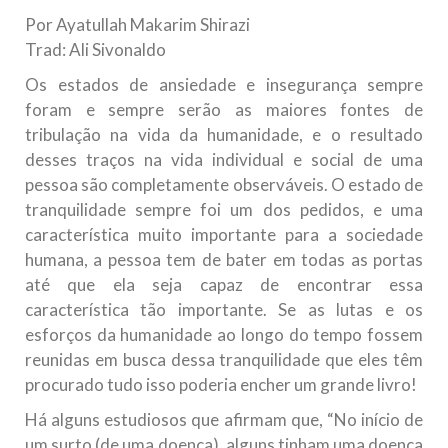
todos os irmãos e irmãs um novo
Por Ayatullah Makarim Shirazi
Trad: Ali Sivonaldo
10 DE NOVEMBRO DE 2013
Falecimento do Imam Ali Ibn Al-Hussein
Os estados de ansiedade e insegurança sempre
(A.S.)
foram e sempre serão as maiores fontes de
Em nome de Deus, o Clemente, o Misericordioso! Diante da
tribulação na vida da humanidade, e o resultado
data em que relembramos o martírio do quarto Imam dos
desses traços na vida individual e social de uma
muçulmanos, o Imam Ali Ibn Al-Hussein Ibn Ali Ibn Abi Táleb
(A.S.), conhecido por “Zein Al-Ábidin” (Formosura
pessoa são completamente observáveis. O estado de
tranquilidade sempre foi um dos pedidos, e uma
NOTÍCIAS
característica muito importante para a sociedade
humana, a pessoa tem de bater em todas as portas
3 DE JULHO DE 2014
até que ela seja capaz de encontrar essa
Centro Islâmico no Brasil recebe o ex-
característica tão importante. Se as lutas e os
ministro das Relações Exteriores da
esforços da humanidade ao longo do tempo fossem
República Islâmica do Irã
reunidas em busca dessa tranquilidade que eles têm
Na noite da quinta-feira, 03 de Abril, o Centro Islâmico no
Brasil recebeu em sua sede, em São Paulo, o ex-ministro das
procurado tudo isso poderia encher um grande livro!
Relações Exteriores da República Islâmica do Irã, Sr. Kamal
Kharrazi, que encontra-se visitando
Há alguns estudiosos que afirmam que, “No início de
um surto (de uma doença), alguns tinham uma doença