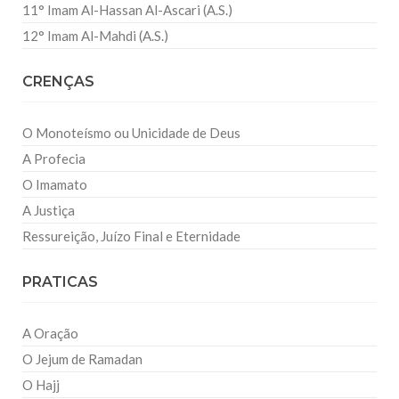
11° Imam Al-Hassan Al-Ascari (A.S.)
12° Imam Al-Mahdi (A.S.)
CRENÇAS
O Monoteísmo ou Unicidade de Deus
A Profecia
O Imamato
A Justiça
Ressureição, Juízo Final e Eternidade
PRATICAS
A Oração
O Jejum de Ramadan
O Hajj