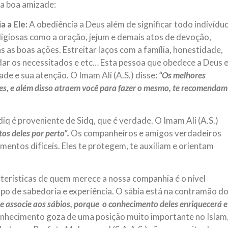
ma boa amizade:
a a Ele:
A obediência a Deus além de significar todo indivídu
igiosas como a oração, jejum e demais atos de devoção,
 as boas ações. Estreitar laços com a família, honestidade,
judar os necessitados e etc… Esta pessoa que obedece a Deus 
de e sua atenção. O Imam Ali (A.S.) disse:
“Os melhores
es, e além disso atraem você para fazer o mesmo, te recomendam
diq é proveniente de Sidq, que é verdade. O Imam Ali (A.S.)
tos deles por perto”.
Os companheiros e amigos verdadeiros
ntos difíceis. Eles te protegem, te auxiliam e orientam
terísticas de quem merece a nossa companhia é o nível
ipo de sabedoria e experiência. O sábia está na contramão d
Se associe aos sábios, porque o conhecimento deles enriquecerá e
onhecimento goza de uma posição muito importante no Islam