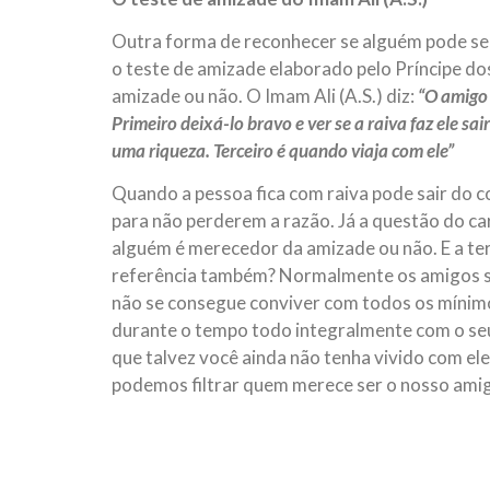
Outra forma de reconhecer se alguém pode ser
o teste de amizade elaborado pelo Príncipe dos
amizade ou não. O Imam Ali (A.S.) diz:
“O amigo 
Primeiro deixá-lo bravo e ver se a raiva faz ele s
uma riqueza. Terceiro é quando viaja com ele”
Quando a pessoa fica com raiva pode sair do 
para não perderem a razão. Já a questão do car
alguém é merecedor da amizade ou não. E a te
referência também? Normalmente os amigos se
não se consegue conviver com todos os mínimos 
durante o tempo todo integralmente com o se
que talvez você ainda não tenha vivido com el
podemos filtrar quem merece ser o nosso ami