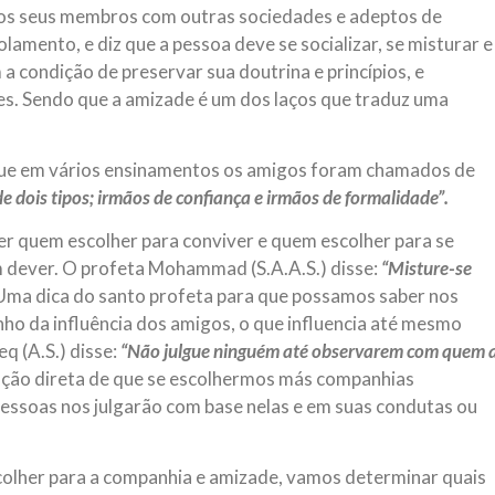
 dos seus membros com outras sociedades e adeptos de
NOTÍCIAS
ssein (A.S.)
olamento, e diz que a pessoa deve se socializar, se misturar e
3 DE JULHO DE 2014
 Diante da data em que
a condição de preservar sua doutrina e princípios, e
Centro Islâmico no Bra
lmanos, o Imam Ali Ibn Al-
es. Sendo que a amizade é um dos laços que traduz uma
Relações Exteriores da
or “Zein Al-Ábidin” (Formosura
Na noite da quinta-feira, 03 de 
sede, em São Paulo, o ex-minist
do Irã, Sr. Kamal Kharrazi, que 
 que em vários ensinamentos os amigos foram chamados de
e dois tipos; irmãos de confiança e irmãos de formalidade”.
er quem escolher para conviver e quem escolher para se
 dever. O profeta Mohammad (S.A.A.S.) disse:
“Misture-se
ma dica do santo profeta para que possamos saber nos
ho da influência dos amigos, o que influencia até mesmo
q (A.S.) disse:
“Não julgue ninguém até observarem com quem 
cação direta de que se escolhermos más companhias
 pessoas nos julgarão com base nelas e em suas condutas ou
olher para a companhia e amizade, vamos determinar quais