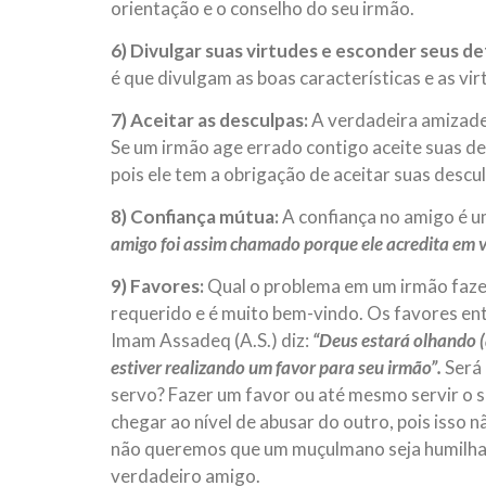
orientação e o conselho do seu irmão.
6) Divulgar suas virtudes e esconder seus de
é que divulgam as boas características e as v
7) Aceitar as desculpas:
A verdadeira amizade
Se um irmão age errado contigo aceite suas des
pois ele tem a obrigação de aceitar suas desc
8) Confiança mútua:
A confiança no amigo é u
amigo foi assim chamado porque ele acredita em v
9) Favores:
Qual o problema em um irmão fazer
requerido e é muito bem-vindo. Os favores en
Imam Assadeq (A.S.) diz:
“Deus estará olhando 
estiver realizando um favor para seu irmão”.
Será
servo? Fazer um favor ou até mesmo servir o
chegar ao nível de abusar do outro, pois isso 
não queremos que um muçulmano seja humilhado
verdadeiro amigo.