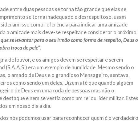
ade entre duas pessoas se torna tão grande que elas se
umprimento se torna inadequado e desrespeitoso, usam
nsideram isso como referência para indicar uma amizade
a a amizade mais deve-se respeitar e considerar o próximo.
 que se levantar para o seu irmão como forma de respeito, Deus o
bra troca de pele”.
gna de louvor, e os amigos devem se respeitar e serem
d (S.A.A.S.) era um exemplo de humildade. Mesmo sendo o
uras, o amado de Deus e o grandioso Mensageiro, sentava,
eiros como sendo um deles. Dizem até que quando alguém
ageiro de Deus em uma roda de pessoas mas não o
e destaque e nem se vestia como um rei ou líder militar. Este
dos em nosso dia a dia.
 todos nós podemos usar para reconhecer quem é o verdadeir