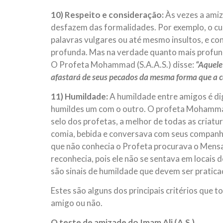
10) Respeito e consideração:
Às vezes a amiz
desfazem das formalidades. Por exemplo, o c
palavras vulgares ou até mesmo insultos, e co
profunda. Mas na verdade quanto mais profund
O Profeta Mohammad (S.A.A.S.) disse:
“Aquele
afastará de seus pecados da mesma forma que a co
11) Humildade:
A humildade entre amigos é di
humildes um com o outro. O profeta Mohamma
selo dos profetas, a melhor de todas as criat
comia, bebida e conversava com seus companh
que não conhecia o Profeta procurava o Mens
reconhecia, pois ele não se sentava em locais d
são sinais de humildade que devem ser pratica
Estes são alguns dos principais critérios que
amigo ou não.
O teste de amizade do Imam Ali (A.S.)