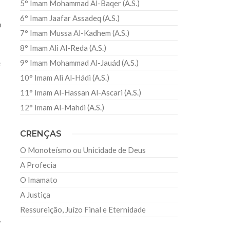
5° Imam Mohammad Al-Baqer (A.S.)
6° Imam Jaafar Assadeq (A.S.)
o
7° Imam Mussa Al-Kadhem (A.S.)
8° Imam Ali Al-Reda (A.S.)
e
9° Imam Mohammad Al-Jauád (A.S.)
10° Imam Ali Al-Hádi (A.S.)
11° Imam Al-Hassan Al-Ascari (A.S.)
12° Imam Al-Mahdi (A.S.)
CRENÇAS
O Monoteísmo ou Unicidade de Deus
A Profecia
O Imamato
o
A Justiça
Ressureição, Juízo Final e Eternidade
,