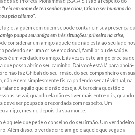
lados ao Profeta Mohammad (S.A.A.S.) são a respeito do
:
“Leia em nome de teu senhor que criou, Criou o ser humano do
nou pela cálamo”.
efúgio, alguém com quem se pode contar em sua presença o
amigo poupa seu amigo em três situações: primeiro na crise,
de considerar um amigo aquele que não está ao seu lado no
a podendo ser uma crise emocional, familiar ou de saúde.
rises é um verdadeiro amigo. E às vezes este amigo precisa de
 que possa abrir o seu caminho. Daí você está lá para apoiá-
iro não faz Ghibah do seu irmão, do seu companheiro em su
a, não é nem simplesmente física podendo ser até virtual, na
falando aquilo que ele não deseja. A terceira questão é
soas se vai, quando ela não estiver mais entre nós, quando
ela deve ser poupada e recordada com respeito. Um
seu amigo, mesmo depois da sua morte.
 é aquele que pede o conselho do seu irmão. Um verdadeiro
ro. Além disso, o verdadeiro amigo é aquele que segue a