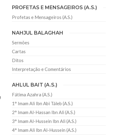
PROFETAS E MENSAGEIROS (A.S.)
Profetas e Mensageiros (A.S.)
sil recebe o ex-ministro das
 República Islâmica do Irã
NAHJUL BALAGHAH
Abril, o Centro Islâmico no Brasil recebeu em sua
ro das Relações Exteriores da República Islâmica
Sermões
encontra-se visitando
Cartas
Ditos
Interpretação e Comentários
AHLUL BAIT (A.S.)
Fátima Azahra (A.S.)
a
1° Imam Ali Ibn Abi Táleb (A.S.)
2° Imam Al-Hassan Ibn Ali (A.S.)
3° Imam Al-Hussein Ibn Ali (A.S.)
4° Imam Ali Ibn Al-Hussein (A.S.)