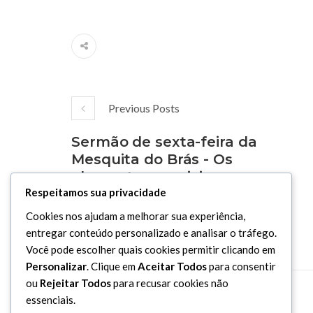
Previous Posts
Sermão de sexta-feira da
Mesquita do Brás - Os
elementos cruciais para a
formação da
Respeitamos sua privacidade
personalidade - Sheikh
Cookies nos ajudam a melhorar sua experiência,
Wissam Issa – 01/02/2019
entregar conteúdo personalizado e analisar o tráfego.
Você pode escolher quais cookies permitir clicando em
Personalizar
. Clique em
Aceitar Todos
para consentir
ou
Rejeitar Todos
para recusar cookies não
essenciais.