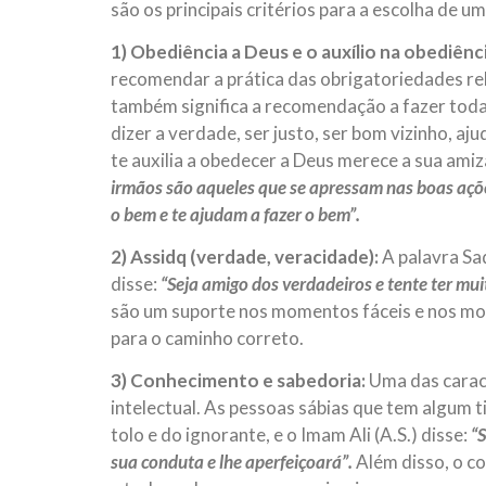
são os principais critérios para a escolha de u
1) Obediência a Deus e o auxílio na obediênci
recomendar a prática das obrigatoriedades rel
também significa a recomendação a fazer todas
dizer a verdade, ser justo, ser bom vizinho, a
te auxilia a obedecer a Deus merece a sua amiza
irmãos são aqueles que se apressam nas boas açõ
o bem e te ajudam a fazer o bem”.
2) Assidq (verdade, veracidade):
A palavra Sa
disse:
“Seja amigo dos verdadeiros e tente ter mui
são um suporte nos momentos fáceis e nos mome
para o caminho correto.
3) Conhecimento e sabedoria:
Uma das carac
intelectual. As pessoas sábias que tem algum t
tolo e do ignorante, e o Imam Ali (A.S.) disse:
“
sua conduta e lhe aperfeiçoará”.
Além disso, o c