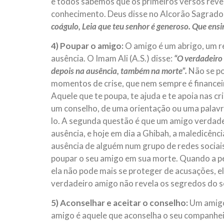
e todos sabemos que os primeiros versos reve
conhecimento. Deus disse no Alcorão Sagrado
coágulo, Leia que teu senhor é generoso. Que ensi
4) Poupar o amigo:
O amigo é um abrigo, um r
ausência. O Imam Ali (A.S.) disse:
“O verdadeiro 
depois na ausência, também na morte”.
Não se po
momentos de crise, que nem sempre é financeir
Aquele que te poupa, te ajuda e te apoia nas c
um conselho, de uma orientação ou uma palavra
lo. A segunda questão é que um amigo verdade
ausência, e hoje em dia a Ghibah, a maledicênci
ausência de alguém num grupo de redes sociais 
poupar o seu amigo em sua morte. Quando a pes
ela não pode mais se proteger de acusações, 
verdadeiro amigo não revela os segredos do 
5) Aconselhar e aceitar o conselho:
Um amigo
amigo é aquele que aconselha o seu companhei