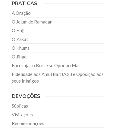
PRATICAS
A Oração
O Jejum de Ramadan
u
O Hajj
O Zakat
s
O Khums
O Jihad
Encorajar o Bem e se Opor ao Mal
a
Fidelidade aos Ahlul Bait (A.S.) e Oposição aos
seus Inimigos
DEVOÇÕES
Súplicas
Visitações
Recomendações