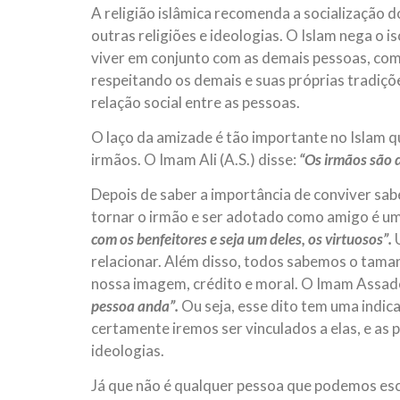
A religião islâmica recomenda a socialização
10 DE NOVEMBRO DE 2013
Falecimento do Imam Ali Ibn Al-Hu
outras religiões e ideologias. O Islam nega o is
Em nome de Deus, o Clemente, o Misericordioso!
viver em conjunto com as demais pessoas, com 
relembramos o martírio do quarto Imam dos muçu
respeitando os demais e suas próprias tradiçõ
Hussein Ibn Ali Ibn Abi Táleb (A.S.), conhecido p
relação social entre as pessoas.
O laço da amizade é tão importante no Islam
irmãos. O Imam Ali (A.S.) disse:
“Os irmãos são d
Depois de saber a importância de conviver sab
tornar o irmão e ser adotado como amigo é um
com os benfeitores e seja um deles, os virtuosos”.
U
relacionar. Além disso, todos sabemos o taman
nossa imagem, crédito e moral. O Imam Assade
pessoa anda”.
Ou seja, esse dito tem uma indi
certamente iremos ser vinculados a elas, e as
ideologias.
Já que não é qualquer pessoa que podemos esc