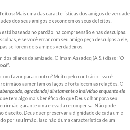
feitos:
Mais uma das características dos amigos de verdade
irtudes dos seus amigos e escondem os seus defeitos.
 está baseada no perdão, na compreensão e nas desculpas.
culpas, e se você errar com seu amigo peça desculpas a ele,
ulpas se forem dois amigos verdadeiros.
m dos pilares da amizade. O Imam Assadeq (A.S.) disse:
“O
ocê”.
 um favor para o outro? Muito pelo contrário, isso é
tre irmãos aumentam os laços e fortalecem as relações. O
(abençoado, agraciando) diretamente o indivíduo enquanto ele
 que tem algo mais benéfico do que Deus olhar para seu
 seu irmão garante uma elevada recompensa. Não pode
não é aceito. Deus quer preservar a dignidade de cada um e
 por seu irmão. Isso não é uma característica de um