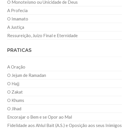
O Monoteísmo ou Unicidade de Deus
A Profecia
O Imamato
A Justiça
Ressureição, Juízo Final e Eternidade
PRATICAS
A Oração
O Jejum de Ramadan
O Hajj
O Zakat
O Khums
O Jihad
Encorajar o Bem e se Opor ao Mal
Fidelidade aos Ahlul Bait (A.S.) e Oposição aos seus Inimigos