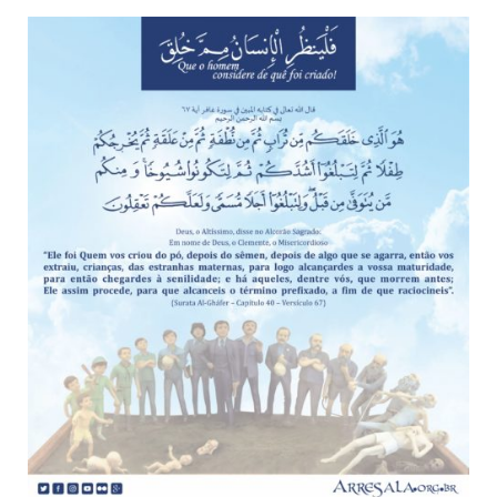
10 DE NOVEMBRO DE 2013
Falecimento do Imam Ali Ibn Al-Hussein
(A.S.)
Em nome de Deus, o Clemente, o Misericordioso! Diante da
data em que relembramos o martírio do quarto Imam dos
muçulmanos, o Imam Ali Ibn Al-Hussein Ibn Ali Ibn Abi Táleb
(A.S.), conhecido por “Zein Al-Ábidin” (Formosura
NOTÍCIAS
3 DE JULHO DE 2014
Centro Islâmico no Brasil recebe o ex-
ministro das Relações Exteriores da
República Islâmica do Irã
Na noite da quinta-feira, 03 de Abril, o Centro Islâmico no
Brasil recebeu em sua sede, em São Paulo, o ex-ministro das
Relações Exteriores da República Islâmica do Irã, Sr. Kamal
Kharrazi, que encontra-se visitando