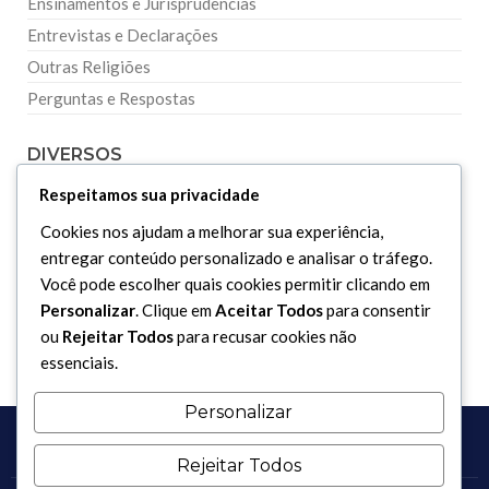
Ensinamentos e Jurisprudências
Entrevistas e Declarações
Outras Religiões
Perguntas e Respostas
DIVERSOS
Respeitamos sua privacidade
Curiosidades
Cookies nos ajudam a melhorar sua experiência,
Dicionário Islâmico
entregar conteúdo personalizado e analisar o tráfego.
Downloads
Você pode escolher quais cookies permitir clicando em
Personalizar
. Clique em
Aceitar Todos
para consentir
ou
Rejeitar Todos
para recusar cookies não
essenciais.
Personalizar
Rejeitar Todos