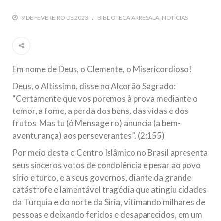
todos os irmãos e irmãs um novo
9 DE FEVEREIRO DE 2023
BIBLIOTECA ARRESALA
NOTÍCIAS
10 DE NOVEMBRO DE 2013
Falecimento do Imam Ali Ibn Al-Hussein
(A.S.)
Em nome de Deus, o Clemente, o Misericordioso! Diante da
Em nome de Deus, o Clemente, o Misericordioso!
data em que relembramos o martírio do quarto Imam dos
muçulmanos, o Imam Ali Ibn Al-Hussein Ibn Ali Ibn Abi Táleb
Deus, o Altíssimo, disse no Alcorão Sagrado:
(A.S.), conhecido por “Zein Al-Ábidin” (Formosura
“Certamente que vos poremos à prova mediante o
temor, a fome, a perda dos bens, das vidas e dos
NOTÍCIAS
frutos. Mas tu (ó Mensageiro) anuncia (a bem-
3 DE JULHO DE 2014
aventurança) aos perseverantes”. (2:155)
Centro Islâmico no Brasil recebe o ex-
Por meio desta o Centro Islâmico no Brasil apresenta
ministro das Relações Exteriores da
seus sinceros votos de condolência e pesar ao povo
República Islâmica do Irã
sírio e turco, e a seus governos, diante da grande
Na noite da quinta-feira, 03 de Abril, o Centro Islâmico no
Brasil recebeu em sua sede, em São Paulo, o ex-ministro das
catástrofe e lamentável tragédia que atingiu cidades
Relações Exteriores da República Islâmica do Irã, Sr. Kamal
da Turquia e do norte da Síria, vitimando milhares de
Kharrazi, que encontra-se visitando
pessoas e deixando feridos e desaparecidos, em um