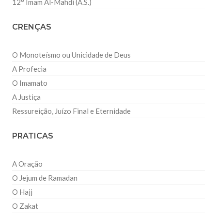
12° Imam Al-Mahdi (A.S.)
CRENÇAS
O Monoteísmo ou Unicidade de Deus
A Profecia
O Imamato
A Justiça
Ressureição, Juízo Final e Eternidade
PRATICAS
A Oração
O Jejum de Ramadan
O Hajj
O Zakat