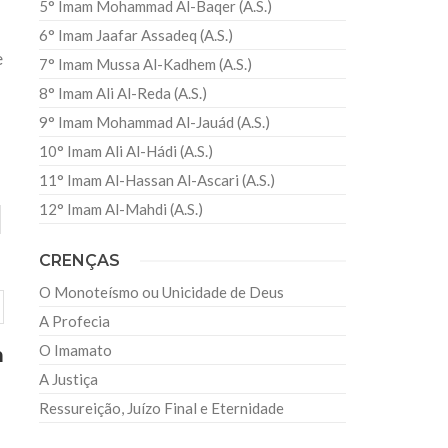
5° Imam Mohammad Al-Baqer (A.S.)
6° Imam Jaafar Assadeq (A.S.)
e
7° Imam Mussa Al-Kadhem (A.S.)
8° Imam Ali Al-Reda (A.S.)
9° Imam Mohammad Al-Jauád (A.S.)
10° Imam Ali Al-Hádi (A.S.)
11° Imam Al-Hassan Al-Ascari (A.S.)
12° Imam Al-Mahdi (A.S.)
CRENÇAS
O Monoteísmo ou Unicidade de Deus
A Profecia
O Imamato
m
A Justiça
Ressureição, Juízo Final e Eternidade