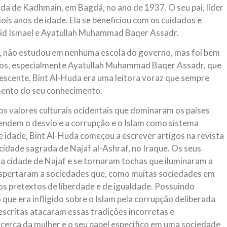
da de Kadhmain, em Bagdá, no ano de 1937. O seu pai, líder
NOTÍCIAS
ssein (A.S.)
ois anos de idade. Ela se beneficiou com os cuidados e
3 DE JULHO DE 2014
 Diante da data em que
yyid Ismael e Ayatullah Muhammad Baqer Assadr.
Centro Islâmico no Bra
lmanos, o Imam Ali Ibn Al-
Relações Exteriores da
or “Zein Al-Ábidin” (Formosura
, não estudou em nenhuma escola do governo, mas foi bem
Na noite da quinta-feira, 03 de 
tos, especialmente Ayatullah Muhammad Baqer Assadr, que
sede, em São Paulo, o ex-minist
do Irã, Sr. Kamal Kharrazi, que 
lescente, Bint Al-Huda era uma leitora voraz que sempre
umento do seu conhecimento.
os valores culturais ocidentais que dominaram os países
tendem o desvio e a corrupção e o Islam como sistema
e idade, Bint Al-Huda começou a escrever artigos na revista
cidade sagrada de Najaf al-Ashraf, no Iraque. Os seus
a cidade de Najaf e se tornaram tochas que iluminaram a
espertaram a sociedades que, como muitas sociedades em
dos pretextos de liberdade e de igualdade. Possuindo
que era infligido sobre o Islam pela corrupção deliberada
escritas atacaram essas tradições incorretas e
cerca da mulher e o seu papel específico em uma sociedade