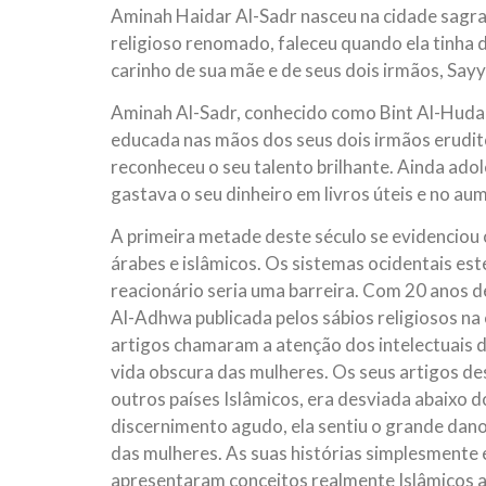
Aminah Haidar Al-Sadr nasceu na cidade sagra
10 DE NOVEMBRO DE 2013
Falecimento do Imam Ali Ibn Al-Hu
religioso renomado, faleceu quando ela tinha d
Em nome de Deus, o Clemente, o Misericordioso!
carinho de sua mãe e de seus dois irmãos, Sa
relembramos o martírio do quarto Imam dos muçu
Hussein Ibn Ali Ibn Abi Táleb (A.S.), conhecido p
Aminah Al-Sadr, conhecido como Bint Al-Huda
educada nas mãos dos seus dois irmãos erudi
reconheceu o seu talento brilhante. Ainda ado
gastava o seu dinheiro em livros úteis e no a
A primeira metade deste século se evidenciou 
árabes e islâmicos. Os sistemas ocidentais es
reacionário seria uma barreira. Com 20 anos d
Al-Adhwa publicada pelos sábios religiosos na 
artigos chamaram a atenção dos intelectuais d
vida obscura das mulheres. Os seus artigos d
outros países Islâmicos, era desviada abaixo 
discernimento agudo, ela sentiu o grande dano 
das mulheres. As suas histórias simplesmente 
apresentaram conceitos realmente Islâmicos a