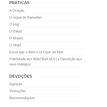
PRATICAS
A Oração
O Jejum de Ramadan
O Hajj
O Zakat
O Khums
O Jihad
Encorajar o Bem e se Opor ao Mal
Fidelidade aos Ahlul Bait (A.S.) e Oposição aos
seus Inimigos
DEVOÇÕES
Súplicas
Visitações
Recomendações