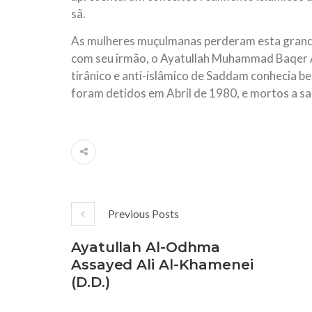
sã.
As mulheres muçulmanas perderam esta grande
com seu irmão, o Ayatullah Muhammad Baqer As
tirânico e anti-islâmico de Saddam conhecia bem
foram detidos em Abril de 1980, e mortos a san
Previous Posts
Ayatullah Al-Odhma
Assayed Ali Al-Khamenei
(D.D.)