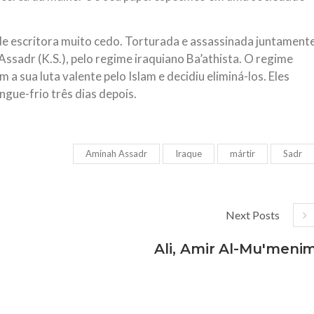
 escritora muito cedo. Torturada e assassinada juntament
sadr (K.S.), pelo regime iraquiano Ba’athista. O regime
 a sua luta valente pelo Islam e decidiu eliminá-los. Eles
gue-frio três dias depois.
Aminah Assadr
Iraque
mártir
Sadr
Next Posts
Ali, Amir Al-Mu'meni