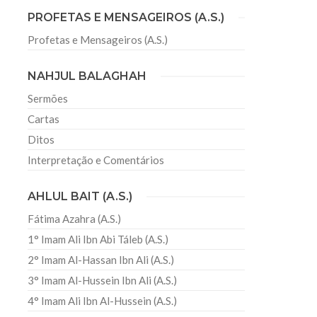
PROFETAS E MENSAGEIROS (A.S.)
Profetas e Mensageiros (A.S.)
sil recebe o ex-ministro das
 República Islâmica do Irã
NAHJUL BALAGHAH
Abril, o Centro Islâmico no Brasil recebeu em sua
ro das Relações Exteriores da República Islâmica
Sermões
encontra-se visitando
Cartas
Ditos
Interpretação e Comentários
AHLUL BAIT (A.S.)
Fátima Azahra (A.S.)
1° Imam Ali Ibn Abi Táleb (A.S.)
2° Imam Al-Hassan Ibn Ali (A.S.)
3° Imam Al-Hussein Ibn Ali (A.S.)
4° Imam Ali Ibn Al-Hussein (A.S.)