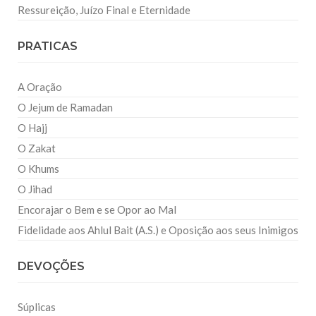
Ressureição, Juízo Final e Eternidade
PRATICAS
A Oração
O Jejum de Ramadan
O Hajj
O Zakat
O Khums
O Jihad
Encorajar o Bem e se Opor ao Mal
Fidelidade aos Ahlul Bait (A.S.) e Oposição aos seus Inimigos
DEVOÇÕES
Súplicas