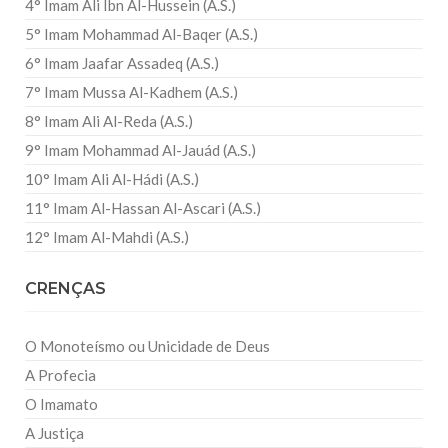
4° Imam Ali Ibn Al-Hussein (A.S.)
5° Imam Mohammad Al-Baqer (A.S.)
6° Imam Jaafar Assadeq (A.S.)
7° Imam Mussa Al-Kadhem (A.S.)
8° Imam Ali Al-Reda (A.S.)
9° Imam Mohammad Al-Jauád (A.S.)
10° Imam Ali Al-Hádi (A.S.)
11° Imam Al-Hassan Al-Ascari (A.S.)
12° Imam Al-Mahdi (A.S.)
CRENÇAS
O Monoteísmo ou Unicidade de Deus
A Profecia
O Imamato
A Justiça