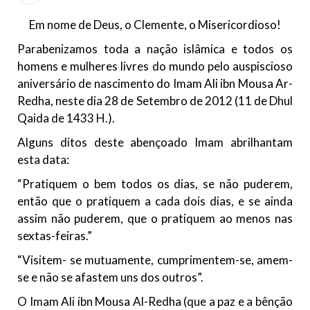
Islâmico no Brasil parabeniza a nação islâmica pela chegada
no ano novo muçulmano de 1435 Hejrita. Desejamos a
Em nome de Deus, o Clemente, o Misericordioso!
todos os irmãos e irmãs um novo
Parabenizamos toda a nação islâmica e todos os
10 DE NOVEMBRO DE 2013
homens e mulheres livres do mundo pelo auspiscioso
Falecimento do Imam Ali Ibn Al-Hussein
aniversário de nascimento do Imam Ali ibn Mousa Ar-
(A.S.)
Redha, neste dia 28 de Setembro de 2012 (11 de Dhul
Em nome de Deus, o Clemente, o Misericordioso! Diante da
Qaida de 1433 H.).
data em que relembramos o martírio do quarto Imam dos
muçulmanos, o Imam Ali Ibn Al-Hussein Ibn Ali Ibn Abi Táleb
Alguns ditos deste abençoado Imam abrilhantam
(A.S.), conhecido por “Zein Al-Ábidin” (Formosura
esta data:
NOTÍCIAS
“Pratiquem o bem todos os dias, se não puderem,
então que o pratiquem a cada dois dias, e se ainda
3 DE JULHO DE 2014
assim não puderem, que o pratiquem ao menos nas
Centro Islâmico no Brasil recebe o ex-
sextas-feiras.”
ministro das Relações Exteriores da
República Islâmica do Irã
“Visitem- se mutuamente, cumprimentem-se, amem-
Na noite da quinta-feira, 03 de Abril, o Centro Islâmico no
se e não se afastem uns dos outros”.
Brasil recebeu em sua sede, em São Paulo, o ex-ministro das
Relações Exteriores da República Islâmica do Irã, Sr. Kamal
O Imam Ali ibn Mousa Al-Redha (que a paz e a bênção
Kharrazi, que encontra-se visitando