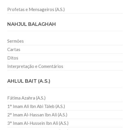
Profetas e Mensageiros (A.S.)
NAHJUL BALAGHAH
Sermões
Cartas
Ditos
Interpretação e Comentários
AHLUL BAIT (A.S.)
Fátima Azahra (A.S.)
1° Imam Ali Ibn Abi Táleb (A.S.)
2° Imam Al-Hassan Ibn Ali (A.S.)
3° Imam Al-Hussein Ibn Ali (A.S.)