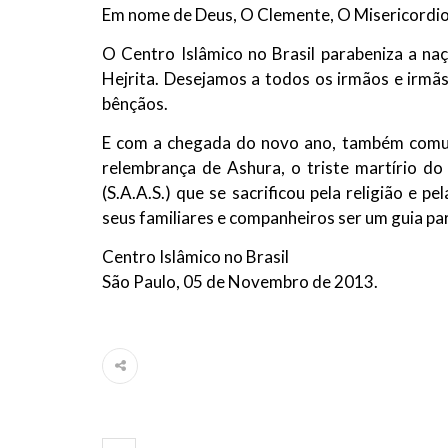
Em nome de Deus, O Clemente, O Misericordi
10 DE NOVEMBRO DE 2013
Falecimento do Imam Ali Ibn Al-Hu
O Centro Islâmico no Brasil parabeniza a n
Em nome de Deus, o Clemente, o Misericordioso!
Hejrita. Desejamos a todos os irmãos e irmã
relembramos o martírio do quarto Imam dos muçu
Hussein Ibn Ali Ibn Abi Táleb (A.S.), conhecido p
bênçãos.
E com a chegada do novo ano, também comun
relembrança de Ashura, o triste martírio do 
(S.A.A.S.) que se sacrificou pela religião e 
seus familiares e companheiros ser um guia pa
Centro Islâmico no Brasil
São Paulo, 05 de Novembro de 2013.