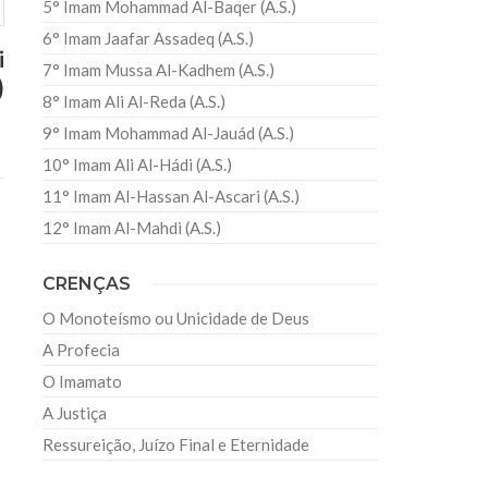
5° Imam Mohammad Al-Baqer (A.S.)
6° Imam Jaafar Assadeq (A.S.)
i
7° Imam Mussa Al-Kadhem (A.S.)
)
8° Imam Ali Al-Reda (A.S.)
9° Imam Mohammad Al-Jauád (A.S.)
10° Imam Ali Al-Hádi (A.S.)
11° Imam Al-Hassan Al-Ascari (A.S.)
12° Imam Al-Mahdi (A.S.)
CRENÇAS
O Monoteísmo ou Unicidade de Deus
A Profecia
O Imamato
A Justiça
Ressureição, Juízo Final e Eternidade