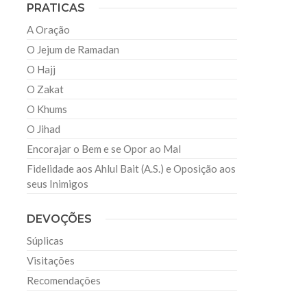
PRATICAS
A Oração
O Jejum de Ramadan
O Hajj
O Zakat
O Khums
O Jihad
Encorajar o Bem e se Opor ao Mal
Fidelidade aos Ahlul Bait (A.S.) e Oposição aos
seus Inimigos
DEVOÇÕES
Súplicas
Visitações
Recomendações