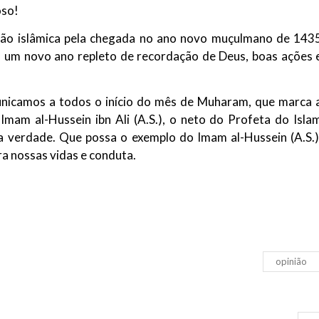
oso!
NOTÍCIAS
ssein (A.S.)
3 DE JULHO DE 2014
ação islâmica pela chegada no ano novo muçulmano de 143
 Diante da data em que
Centro Islâmico no Bra
s um novo ano repleto de recordação de Deus, boas ações 
lmanos, o Imam Ali Ibn Al-
Relações Exteriores da
or “Zein Al-Ábidin” (Formosura
Na noite da quinta-feira, 03 de 
sede, em São Paulo, o ex-minist
icamos a todos o início do mês de Muharam, que marca 
do Irã, Sr. Kamal Kharrazi, que 
Imam al-Hussein ibn Ali (A.S.), o neto do Profeta do Isla
pela verdade. Que possa o exemplo do Imam al-Hussein (A.S.)
ra nossas vidas e conduta.
opinião