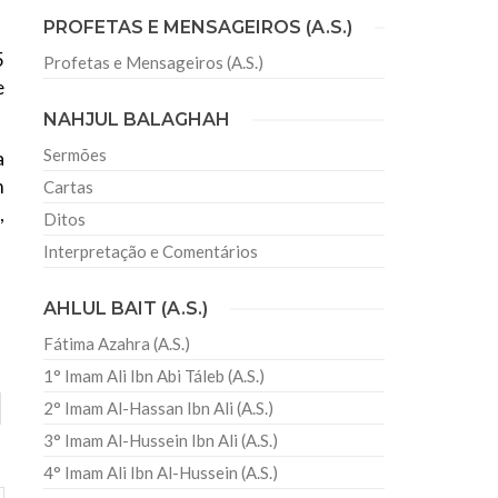
PROFETAS E MENSAGEIROS (A.S.)
5
Profetas e Mensageiros (A.S.)
sil recebe o ex-ministro das
e
 República Islâmica do Irã
NAHJUL BALAGHAH
Abril, o Centro Islâmico no Brasil recebeu em sua
ro das Relações Exteriores da República Islâmica
Sermões
a
encontra-se visitando
m
Cartas
,
Ditos
Interpretação e Comentários
AHLUL BAIT (A.S.)
Fátima Azahra (A.S.)
1° Imam Ali Ibn Abi Táleb (A.S.)
2° Imam Al-Hassan Ibn Ali (A.S.)
3° Imam Al-Hussein Ibn Ali (A.S.)
4° Imam Ali Ibn Al-Hussein (A.S.)