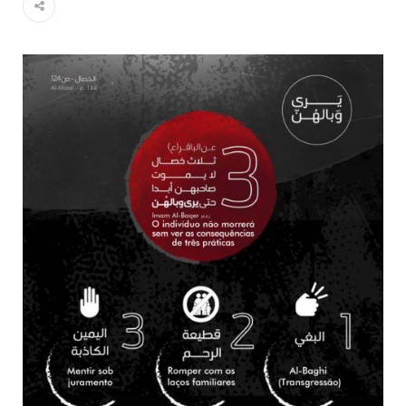
no ano novo muçulmano de 1435 Hejrita. Desejamos a
todos os irmãos e irmãs um novo
10 DE NOVEMBRO DE 2013
Falecimento do Imam Ali Ibn Al-Hussein
(A.S.)
Em nome de Deus, o Clemente, o Misericordioso! Diante da
data em que relembramos o martírio do quarto Imam dos
muçulmanos, o Imam Ali Ibn Al-Hussein Ibn Ali Ibn Abi Táleb
(A.S.), conhecido por “Zein Al-Ábidin” (Formosura
NOTÍCIAS
3 DE JULHO DE 2014
Centro Islâmico no Brasil recebe o ex-
ministro das Relações Exteriores da
República Islâmica do Irã
Na noite da quinta-feira, 03 de Abril, o Centro Islâmico no
Brasil recebeu em sua sede, em São Paulo, o ex-ministro das
Relações Exteriores da República Islâmica do Irã, Sr. Kamal
Kharrazi, que encontra-se visitando