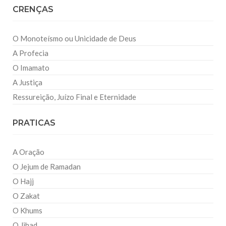
CRENÇAS
O Monoteísmo ou Unicidade de Deus
A Profecia
O Imamato
A Justiça
Ressureição, Juízo Final e Eternidade
PRATICAS
A Oração
O Jejum de Ramadan
O Hajj
O Zakat
O Khums
O Jihad