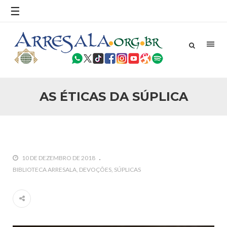
☰
25 DE SETEMBRO DE 2010
Necessárias Considerações Sobre o
Conflito
Por: Ahmed Ismail Introdução O presente artigo resume as
principais considerações do autor sobre os atentados de 11
de setembro e a subseqüente agressão americana ao
Afeganistão. As Raízes do Conflito Os atentados a Nova
AS ÉTICAS DA SÚPLICA
25 DE SETEMBRO DE 2010
As Sementes da Miséria e do Terror
Por: Ahmad Dallal Tradução: Ahmad Ismail Ainda aturdido
pelas imagens de morte e destruição que abalaram Nova
York em 11 de setembro, o mundo parece ter entrado numa
guerra cultural e religiosa de magnitude. Mais
10 DE DEZEMBRO DE 2018
5 DE NOVEMBRO DE 2013
BIBLIOTECA ARRESALA
DEVOÇÕES
SÚPLICAS
Ano Novo Islâmico e Início de Muharam
Em nome de Deus, O Clemente, O Misericordioso! O Centro
Islâmico no Brasil parabeniza a nação islâmica pela chegada
no ano novo muçulmano de 1435 Hejrita. Desejamos a
todos os irmãos e irmãs um novo