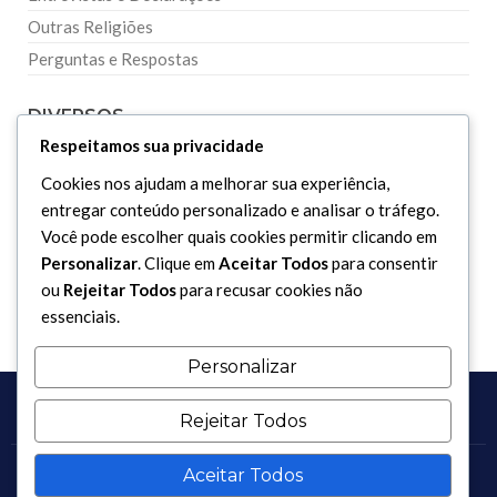
Outras Religiões
Perguntas e Respostas
DIVERSOS
Respeitamos sua privacidade
Curiosidades
Cookies nos ajudam a melhorar sua experiência,
entregar conteúdo personalizado e analisar o tráfego.
Dicionário Islâmico
Você pode escolher quais cookies permitir clicando em
Downloads
Personalizar
. Clique em
Aceitar Todos
para consentir
ou
Rejeitar Todos
para recusar cookies não
essenciais.
Personalizar
Rejeitar Todos
Aceitar Todos
Copyright 2017 - 2026 / Todos os direitos reservados.