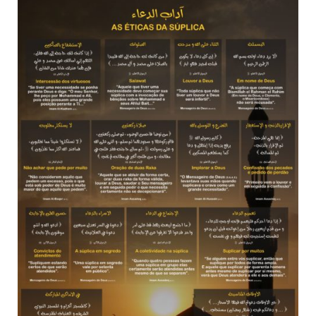
10 DE NOVEMBRO DE 2013
Falecimento do Imam Ali Ibn Al-Hussein
(A.S.)
Em nome de Deus, o Clemente, o Misericordioso! Diante da
data em que relembramos o martírio do quarto Imam dos
muçulmanos, o Imam Ali Ibn Al-Hussein Ibn Ali Ibn Abi Táleb
(A.S.), conhecido por “Zein Al-Ábidin” (Formosura
NOTÍCIAS
3 DE JULHO DE 2014
Centro Islâmico no Brasil recebe o ex-
ministro das Relações Exteriores da
República Islâmica do Irã
Na noite da quinta-feira, 03 de Abril, o Centro Islâmico no
Brasil recebeu em sua sede, em São Paulo, o ex-ministro das
Relações Exteriores da República Islâmica do Irã, Sr. Kamal
Kharrazi, que encontra-se visitando