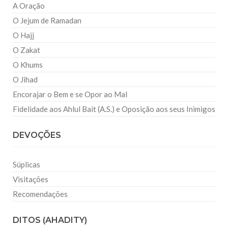
A Oração
O Jejum de Ramadan
O Hajj
O Zakat
O Khums
O Jihad
Encorajar o Bem e se Opor ao Mal
Fidelidade aos Ahlul Bait (A.S.) e Oposição aos seus Inimigos
DEVOÇÕES
Súplicas
Visitações
Recomendações
DITOS (AHADITY)