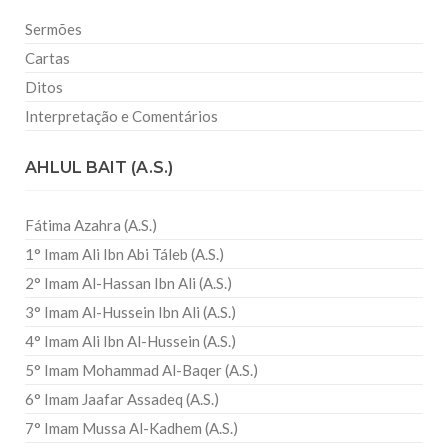
Sermões
Cartas
Ditos
Interpretação e Comentários
AHLUL BAIT (A.S.)
Fátima Azahra (A.S.)
1° Imam Ali Ibn Abi Táleb (A.S.)
2° Imam Al-Hassan Ibn Ali (A.S.)
3° Imam Al-Hussein Ibn Ali (A.S.)
4° Imam Ali Ibn Al-Hussein (A.S.)
5° Imam Mohammad Al-Baqer (A.S.)
6° Imam Jaafar Assadeq (A.S.)
7° Imam Mussa Al-Kadhem (A.S.)