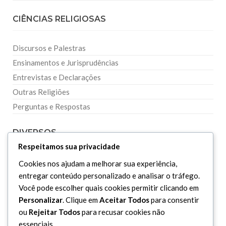
CIÊNCIAS RELIGIOSAS
Discursos e Palestras
Ensinamentos e Jurisprudências
Entrevistas e Declarações
Outras Religiões
Perguntas e Respostas
DIVERSOS
Respeitamos sua privacidade
Curiosidades
Cookies nos ajudam a melhorar sua experiência,
entregar conteúdo personalizado e analisar o tráfego.
Dicionário Islâmico
Você pode escolher quais cookies permitir clicando em
Downloads
Personalizar
. Clique em
Aceitar Todos
para consentir
ou
Rejeitar Todos
para recusar cookies não
essenciais.