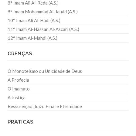
8° Imam Ali Al-Reda (A.S.)
9° Imam Mohammad Al-Jauád (A.S.)
10° Imam Ali Al-Hádi (A.S.)
11° Imam Al-Hassan Al-Ascari (A.S.)
12° Imam Al-Mahdi (A.S.)
CRENÇAS
O Monoteísmo ou Unicidade de Deus
A Profecia
O Imamato
A Justiça
Ressureição, Juízo Final e Eternidade
PRATICAS