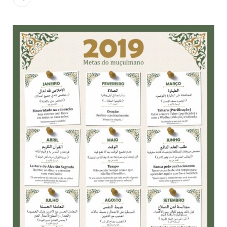
todos os irmãos e irmãs um novo
10 DE NOVEMBRO DE 2013
Falecimento do Imam Ali Ibn Al-Hussein
(A.S.)
Em nome de Deus, o Clemente, o Misericordioso! Diante da
data em que relembramos o martírio do quarto Imam dos
muçulmanos, o Imam Ali Ibn Al-Hussein Ibn Ali Ibn Abi Táleb
(A.S.), conhecido por “Zein Al-Ábidin” (Formosura
NOTÍCIAS
3 DE JULHO DE 2014
Centro Islâmico no Brasil recebe o ex-
ministro das Relações Exteriores da
República Islâmica do Irã
Na noite da quinta-feira, 03 de Abril, o Centro Islâmico no
Brasil recebeu em sua sede, em São Paulo, o ex-ministro das
Relações Exteriores da República Islâmica do Irã, Sr. Kamal
Kharrazi, que encontra-se visitando