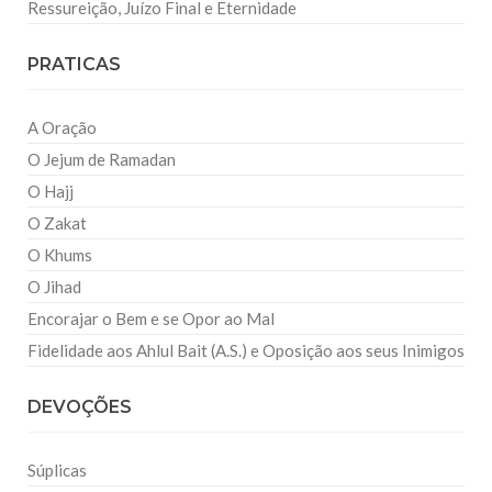
Ressureição, Juízo Final e Eternidade
PRATICAS
A Oração
O Jejum de Ramadan
O Hajj
O Zakat
O Khums
O Jihad
Encorajar o Bem e se Opor ao Mal
Fidelidade aos Ahlul Bait (A.S.) e Oposição aos seus Inimigos
DEVOÇÕES
Súplicas