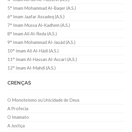
5° Imam Mohammad Al-Baqer (A.S.)
6° Imam Jaafar Assadeq (A.S.)
7° Imam Mussa Al-Kadhem (A.S.)
8° Imam Ali Al-Reda (A.S.)
9° Imam Mohammad Al-Jauád (A.S.)
10° Imam Ali Al-Hádi (A.S.)
11° Imam Al-Hassan Al-Ascari (A.S.)
12° Imam Al-Mahdi (A.S.)
CRENÇAS
O Monoteísmo ou Unicidade de Deus
A Profecia
O Imamato
A Justiça