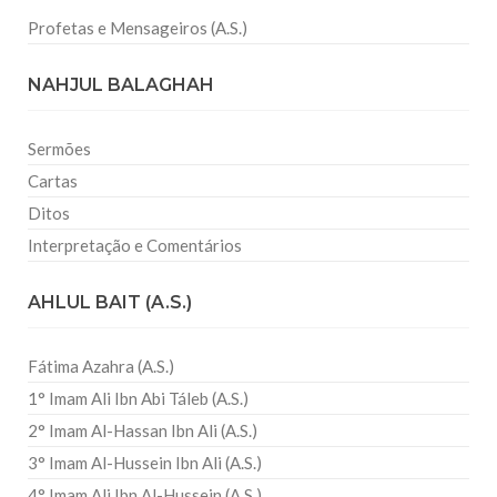
Profetas e Mensageiros (A.S.)
NAHJUL BALAGHAH
Sermões
Cartas
Ditos
Interpretação e Comentários
AHLUL BAIT (A.S.)
Fátima Azahra (A.S.)
1° Imam Ali Ibn Abi Táleb (A.S.)
2° Imam Al-Hassan Ibn Ali (A.S.)
3° Imam Al-Hussein Ibn Ali (A.S.)
4° Imam Ali Ibn Al-Hussein (A.S.)