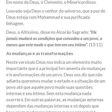
Em nome de Deus, o Clemente, o Misericordioso.
10 DE NOVEMBRO DE 2013
Louvado seja Deus o senhor do universo, que a paz de
Falecimento do Imam Ali Ibn Al-Hussein
Deus esteja com Mohammad e sua purificada
(A.S.)
linhagem.
Em nome de Deus, o Clemente, o Misericordioso! Diante da
data em que relembramos o martírio do quarto Imam dos
muçulmanos, o Imam Ali Ibn Al-Hussein Ibn Ali Ibn Abi Táleb
Deus, o Altíssimo, disse no Alcorão Sagrado:
“Ele
(A.S.), conhecido por “Zein Al-Ábidin” (Formosura
jamais mudará as condições que concedeu a um povo, a
menos que este mude o que tem em seu íntimo”
. (13:11)
NOTÍCIAS
As mudanças e as transformações
3 DE JULHO DE 2014
Neste versículo Deus nos indica um elemento muito
Centro Islâmico no Brasil recebe o ex-
importante que é a principal ferramenta de mudanças
ministro das Relações Exteriores da
e transformações de um povo. Deus nos diz que não
República Islâmica do Irã
adianta queremos mudar o estado e a situação de um
Na noite da quinta-feira, 03 de Abril, o Centro Islâmico no
Brasil recebeu em sua sede, em São Paulo, o ex-ministro das
povo até que aquele povo mude suas questões
Relações Exteriores da República Islâmica do Irã, Sr. Kamal
internas e seu íntimo. Sem esta mudança nada
Kharrazi, que encontra-se visitando
ocorrerá. Em outras palavras, as mudanças externas
dependem das mudanças internas e só depois que