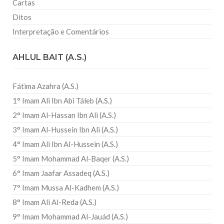
Cartas
Ditos
Interpretação e Comentários
AHLUL BAIT (A.S.)
Fátima Azahra (A.S.)
1° Imam Ali Ibn Abi Táleb (A.S.)
2° Imam Al-Hassan Ibn Ali (A.S.)
3° Imam Al-Hussein Ibn Ali (A.S.)
4° Imam Ali Ibn Al-Hussein (A.S.)
5° Imam Mohammad Al-Baqer (A.S.)
6° Imam Jaafar Assadeq (A.S.)
7° Imam Mussa Al-Kadhem (A.S.)
8° Imam Ali Al-Reda (A.S.)
9° Imam Mohammad Al-Jauád (A.S.)