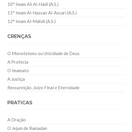
10° Imam Ali Al-Hádi (A.S.)
11° Imam Al-Hassan Al-Ascari (A.S.)
12° Imam Al-Mahdi (A.S.)
CRENÇAS
O Monoteísmo ou Unicidade de Deus
A Profecia
O Imamato
A Justiça
Ressureição, Juízo Final e Eternidade
PRATICAS
A Oração
O Jejum de Ramadan