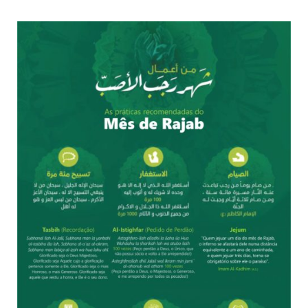
todos os irmãos e irmãs um novo
10 DE NOVEMBRO DE 2013
Falecimento do Imam Ali Ibn Al-Hussein
(A.S.)
Em nome de Deus, o Clemente, o Misericordioso! Diante da
data em que relembramos o martírio do quarto Imam dos
muçulmanos, o Imam Ali Ibn Al-Hussein Ibn Ali Ibn Abi Táleb
(A.S.), conhecido por “Zein Al-Ábidin” (Formosura
NOTÍCIAS
3 DE JULHO DE 2014
Centro Islâmico no Brasil recebe o ex-
ministro das Relações Exteriores da
República Islâmica do Irã
Na noite da quinta-feira, 03 de Abril, o Centro Islâmico no
Brasil recebeu em sua sede, em São Paulo, o ex-ministro das
Relações Exteriores da República Islâmica do Irã, Sr. Kamal
Kharrazi, que encontra-se visitando