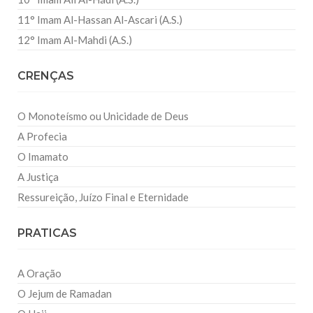
11° Imam Al-Hassan Al-Ascari (A.S.)
12° Imam Al-Mahdi (A.S.)
CRENÇAS
O Monoteísmo ou Unicidade de Deus
A Profecia
O Imamato
A Justiça
Ressureição, Juízo Final e Eternidade
PRATICAS
A Oração
O Jejum de Ramadan