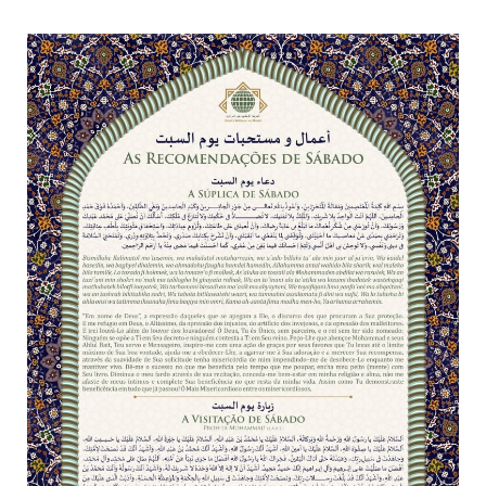
todos os irmãos e irmãs um novo
10 DE NOVEMBRO DE 2013
Falecimento do Imam Ali Ibn Al-Hussein
(A.S.)
Em nome de Deus, o Clemente, o Misericordioso! Diante da
data em que relembramos o martírio do quarto Imam dos
muçulmanos, o Imam Ali Ibn Al-Hussein Ibn Ali Ibn Abi Táleb
(A.S.), conhecido por “Zein Al-Ábidin” (Formosura
NOTÍCIAS
3 DE JULHO DE 2014
Centro Islâmico no Brasil recebe o ex-
ministro das Relações Exteriores da
República Islâmica do Irã
Na noite da quinta-feira, 03 de Abril, o Centro Islâmico no
Brasil recebeu em sua sede, em São Paulo, o ex-ministro das
Relações Exteriores da República Islâmica do Irã, Sr. Kamal
Kharrazi, que encontra-se visitando