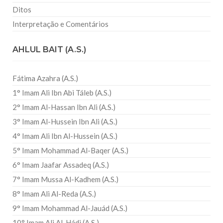
Ditos
Interpretação e Comentários
AHLUL BAIT (A.S.)
Fátima Azahra (A.S.)
1° Imam Ali Ibn Abi Táleb (A.S.)
2° Imam Al-Hassan Ibn Ali (A.S.)
3° Imam Al-Hussein Ibn Ali (A.S.)
4° Imam Ali Ibn Al-Hussein (A.S.)
5° Imam Mohammad Al-Baqer (A.S.)
6° Imam Jaafar Assadeq (A.S.)
7° Imam Mussa Al-Kadhem (A.S.)
8° Imam Ali Al-Reda (A.S.)
9° Imam Mohammad Al-Jauád (A.S.)
10° Imam Ali Al-Hádi (A.S.)