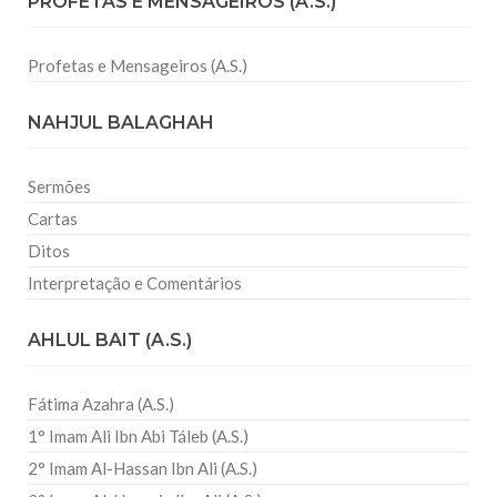
PROFETAS E MENSAGEIROS (A.S.)
Profetas e Mensageiros (A.S.)
NAHJUL BALAGHAH
Sermões
Cartas
Ditos
Interpretação e Comentários
AHLUL BAIT (A.S.)
Fátima Azahra (A.S.)
1° Imam Ali Ibn Abi Táleb (A.S.)
2° Imam Al-Hassan Ibn Ali (A.S.)