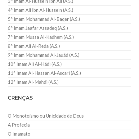
3° Imam Al-Hussein Ibn Ali (A.S.)
4° Imam Ali Ibn Al-Hussein (A.S.)
5° Imam Mohammad Al-Baqer (A.S.)
6° Imam Jaafar Assadeq (A.S.)
7° Imam Mussa Al-Kadhem (A.S.)
8° Imam Ali Al-Reda (A.S.)
9° Imam Mohammad Al-Jauád (A.S.)
10° Imam Ali Al-Hádi (A.S.)
11° Imam Al-Hassan Al-Ascari (A.S.)
12° Imam Al-Mahdi (A.S.)
CRENÇAS
O Monoteísmo ou Unicidade de Deus
A Profecia
O Imamato