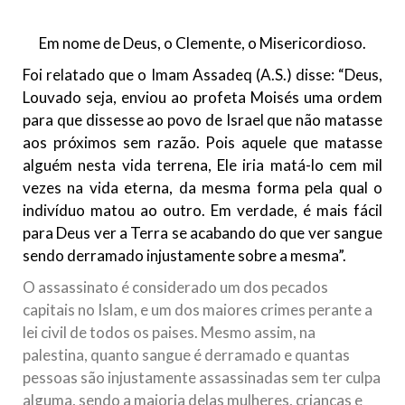
todos os irmãos e irmãs um novo
Em nome de Deus, o Clemente, o Misericordioso.
10 DE NOVEMBRO DE 2013
Falecimento do Imam Ali Ibn Al-Hussein
Foi relatado que o Imam Assadeq (A.S.) disse: “Deus,
(A.S.)
Louvado seja, enviou ao profeta Moisés uma ordem
Em nome de Deus, o Clemente, o Misericordioso! Diante da
para que dissesse ao povo de Israel que não matasse
data em que relembramos o martírio do quarto Imam dos
aos próximos sem razão. Pois aquele que matasse
muçulmanos, o Imam Ali Ibn Al-Hussein Ibn Ali Ibn Abi Táleb
(A.S.), conhecido por “Zein Al-Ábidin” (Formosura
alguém nesta vida terrena, Ele iria matá-lo cem mil
vezes na vida eterna, da mesma forma pela qual o
NOTÍCIAS
indivíduo matou ao outro. Em verdade, é mais fácil
para Deus ver a Terra se acabando do que ver sangue
3 DE JULHO DE 2014
sendo derramado injustamente sobre a mesma”.
Centro Islâmico no Brasil recebe o ex-
ministro das Relações Exteriores da
O assassinato é considerado um dos pecados
República Islâmica do Irã
capitais no Islam, e um dos maiores crimes perante a
Na noite da quinta-feira, 03 de Abril, o Centro Islâmico no
lei civil de todos os paises. Mesmo assim, na
Brasil recebeu em sua sede, em São Paulo, o ex-ministro das
palestina, quanto sangue é derramado e quantas
Relações Exteriores da República Islâmica do Irã, Sr. Kamal
Kharrazi, que encontra-se visitando
pessoas são injustamente assassinadas sem ter culpa
alguma, sendo a maioria delas mulheres, crianças e