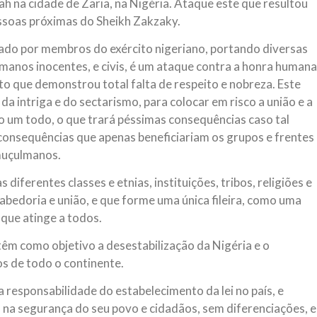
h na cidade de Zaria, na Nigéria. Ataque este que resultou
essoas próximas do Sheikh Zakzaky.
cado por membros do exército nigeriano, portando diversas
manos inocentes, e civis, é um ataque contra a honra humana
to que demonstrou total falta de respeito e nobreza. Este
da intriga e do sectarismo, para colocar em risco a união e a
o um todo, o que trará péssimas consequências caso tal
 consequências que apenas beneficiariam os grupos e frentes
 muçulmanos.
iferentes classes e etnias, instituições, tribos, religiões e
sabedoria e união, e que forme uma única fileira, como uma
 que atinge a todos.
têm como objetivo a desestabilização da Nigéria e o
s de todo o continente.
responsabilidade do estabelecimento da lei no país, e
na segurança do seu povo e cidadãos, sem diferenciações, e