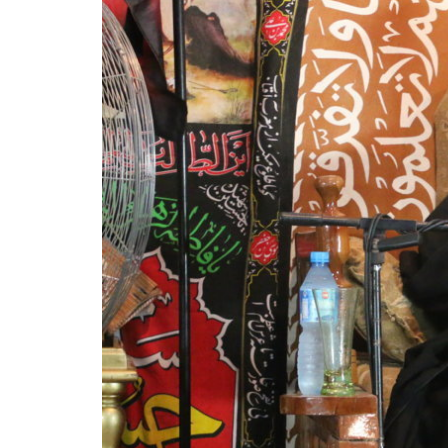
10 DE NOVEMBRO DE 2013
Falecimento do Imam Ali Ibn Al-Hu
Em nome de Deus, o Clemente, o Misericordioso!
relembramos o martírio do quarto Imam dos muçu
Hussein Ibn Ali Ibn Abi Táleb (A.S.), conhecido p