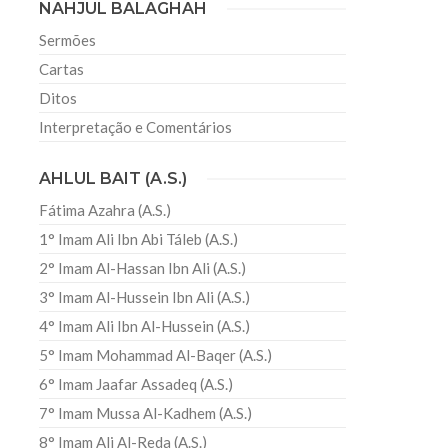
NAHJUL BALAGHAH
Sermões
Cartas
Ditos
Interpretação e Comentários
AHLUL BAIT (A.S.)
Fátima Azahra (A.S.)
1° Imam Ali Ibn Abi Táleb (A.S.)
2° Imam Al-Hassan Ibn Ali (A.S.)
3° Imam Al-Hussein Ibn Ali (A.S.)
4° Imam Ali Ibn Al-Hussein (A.S.)
5° Imam Mohammad Al-Baqer (A.S.)
6° Imam Jaafar Assadeq (A.S.)
7° Imam Mussa Al-Kadhem (A.S.)
8° Imam Ali Al-Reda (A.S.)