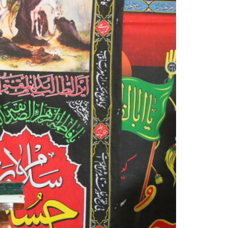
sil recebe o ex-ministro das
 República Islâmica do Irã
Abril, o Centro Islâmico no Brasil recebeu em sua
ro das Relações Exteriores da República Islâmica
encontra-se visitando