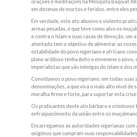
orações e meditações na Mesquita Baqiyat Alla
em dezenas de mortos e feridos, entre eles p
Em verdade, este ato abusivo e violento prati
armas pesadas, e que teve como alvo os muçul
e contra o Islam e suas casas de devoção, um a
atentado tem o objetivo de alimentar as vozes 
estabilidade do povo nigeriano e africano com
plano ardiloso tenha êxito e envenene o povo,
imperialistas que são inimigas do Islam e dos
Convidamos o povo nigeriano, em todas suas as d
denominações, a que viva o mais alto nível de 
muralha firme e forte, para suportar esta crise
Os praticantes deste ato bárbaro e criminoso 
enfraquecimento da união entre os muçulmano
Encarregamos as autoridades nigerianas com a 
exigimos que cumpram suas responsabilidades 