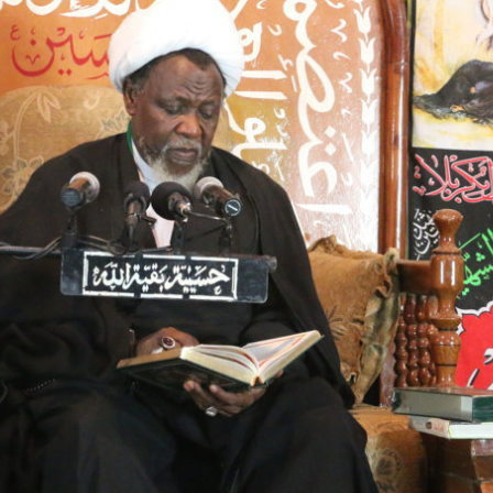
NOTÍCIAS
ssein (A.S.)
3 DE JULHO DE 2014
 Diante da data em que
Centro Islâmico no Bra
lmanos, o Imam Ali Ibn Al-
Relações Exteriores da
or “Zein Al-Ábidin” (Formosura
Na noite da quinta-feira, 03 de 
sede, em São Paulo, o ex-minist
do Irã, Sr. Kamal Kharrazi, que 