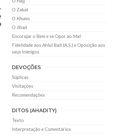
O Hajj
-
O Zakat
e
O Khums
o
O Jihad
Encorajar o Bem e se Opor ao Mal
Fidelidade aos Ahlul Bait (A.S.) e Oposição aos
seus Inimigos
DEVOÇÕES
Súplicas
Visitações
Recomendações
DITOS (AHADITY)
Texto
Interpretação e Comentários