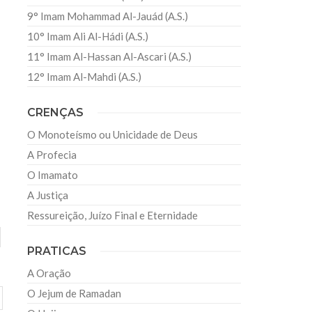
9° Imam Mohammad Al-Jauád (A.S.)
10° Imam Ali Al-Hádi (A.S.)
11° Imam Al-Hassan Al-Ascari (A.S.)
12° Imam Al-Mahdi (A.S.)
CRENÇAS
O Monoteísmo ou Unicidade de Deus
A Profecia
O Imamato
A Justiça
Ressureição, Juízo Final e Eternidade
PRATICAS
A Oração
O Jejum de Ramadan