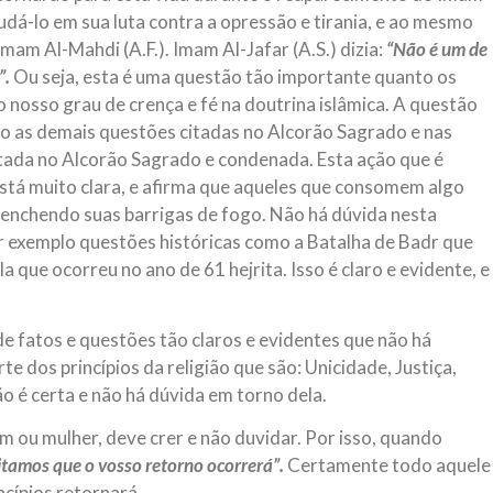
judá-lo em sua luta contra a opressão e tirania, e ao mesmo
mam Al-Mahdi (A.F.). Imam Al-Jafar (A.S.) dizia:
“Não é um de
”.
Ou seja, esta é uma questão tão importante quanto os
 o nosso grau de crença e fé na doutrina islâmica. A questão
mo as demais questões citadas no Alcorão Sagrado e nas
citada no Alcorão Sagrado e condenada. Esta ação que é
 está muito clara, e afirma que aqueles que consomem algo
 enchendo suas barrigas de fogo. Não há dúvida nesta
 exemplo questões históricas como a Batalha de Badr que
a que ocorreu no ano de 61 hejrita. Isso é claro e evidente, e
de fatos e questões tão claros e evidentes que não há
 dos princípios da religião que são: Unicidade, Justiça,
o é certa e não há dúvida em torno dela.
em ou mulher, deve crer e não duvidar. Por isso, quando
itamos que o vosso retorno ocorrerá”.
Certamente todo aquele
ncípios retornará.