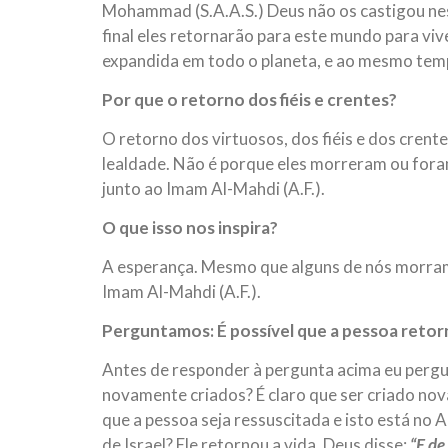
Mohammad (S.A.A.S.) Deus não os castigou nes
final eles retornarão para este mundo para vi
expandida em todo o planeta, e ao mesmo tempo
Por que o retorno dos fiéis e crentes?
O retorno dos virtuosos, dos fiéis e dos cren
lealdade. Não é porque eles morreram ou for
junto ao Imam Al-Mahdi (A.F.).
O que isso nos inspira?
A esperança. Mesmo que alguns de nós morram
Imam Al-Mahdi (A.F.).
Perguntamos:
É possível que a pessoa retor
Antes de responder à pergunta acima eu pergun
novamente criados? É claro que ser criado nova
que a pessoa seja ressuscitada e isto está no
de Israel? Ele retornou a vida. Deus disse:
“E de