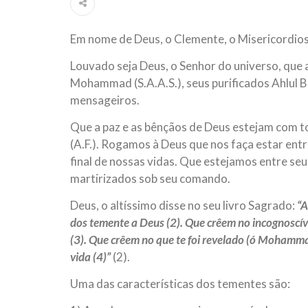
ter entrado numa guerra cultural e religiosa de 
Em nome de Deus, o Clemente, o Misericordio
10 DE NOVEMBRO DE 2013
Falecimento do Imam Ali Ibn Al-Hu
Louvado seja Deus, o Senhor do universo, que 
Em nome de Deus, o Clemente, o Misericordioso!
Mohammad (S.A.A.S.), seus purificados Ahlul Ba
relembramos o martírio do quarto Imam dos muçu
Hussein Ibn Ali Ibn Abi Táleb (A.S.), conhecido p
mensageiros.
Que a paz e as bênçãos de Deus estejam com t
(A.F.). Rogamos à Deus que nos faça estar ent
final de nossas vidas. Que estejamos entre se
martirizados sob seu comando.
Deus, o altíssimo disse no seu livro Sagrado:
“A
dos temente a Deus (2). Que crêem no incognoscí
(3). Que crêem no que te foi revelado (ó Mohammad
vida (4)”
(2).
Uma das características dos tementes são: