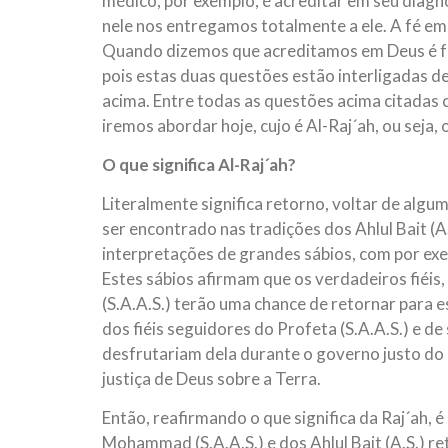
médico, por exemplo, é acreditar em seu diagn
nele nos entregamos totalmente a ele. A fé em
Quando dizemos que acreditamos em Deus é f
pois estas duas questões estão interligadas 
acima. Entre todas as questões acima citadas
iremos abordar hoje, cujo é Al-Raj´ah, ou seja, 
O que significa Al-Raj´ah?
Literalmente significa retorno, voltar de algum
ser encontrado nas tradições dos Ahlul Bait (A
interpretações de grandes sábios, com por exe
Estes sábios afirmam que os verdadeiros fiéi
(S.A.A.S.) terão uma chance de retornar para es
dos fiéis seguidores do Profeta (S.A.A.S.) e de 
desfrutariam dela durante o governo justo do 
justiça de Deus sobre a Terra.
Então, reafirmando o que significa da Raj´ah, é
Mohammad (S.A.A.S.) e dos Ahlul Bait (A.S.) 