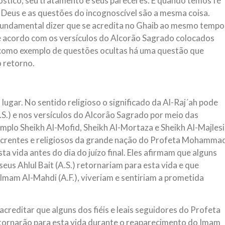
óstico, seu tratamento e seus pareceres. E quando temos fé
 Deus e as questões do incognoscível são a mesma coisa.
undamental dizer que se acredita no Ghaib ao mesmo tempo
de acordo com os versículos do Alcorão Sagrado colocados
 como exemplo de questões ocultas há uma questão que
o retorno.
 lugar. No sentido religioso o significado da Al-Raj´ah pode
.S.) e nos versículos do Alcorão Sagrado por meio das
mplo Sheikh Al-Mofid, Sheikh Al-Mortaza e Sheikh Al-Majlesi
s, crentes e religiosos da grande nação do Profeta Mohamma
ta vida antes do dia do juízo final. Eles afirmam que alguns
seus Ahlul Bait (A.S.) retornariam para esta vida e que
Imam Al-Mahdi (A.F.), viveriam e sentiriam a prometida
 acreditar que alguns dos fiéis e leais seguidores do Profeta
retornarão para esta vida durante o reaparecimento do Imam