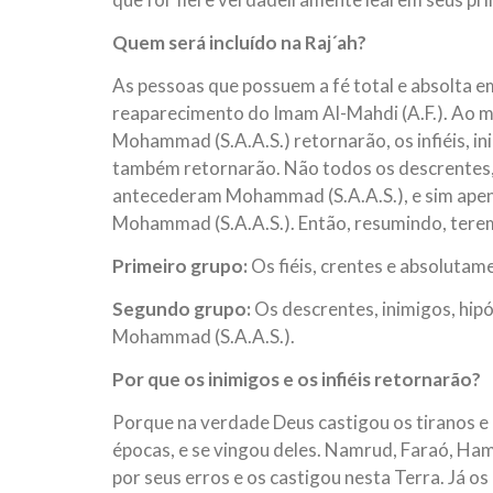
Quem será incluído na Raj´ah?
As pessoas que possuem a fé total e absolta e
reaparecimento do Imam Al-Mahdi (A.F.). Ao m
Mohammad (S.A.A.S.) retornarão, os infiéis, i
também retornarão. Não todos os descrentes, 
antecederam Mohammad (S.A.A.S.), e sim apen
Mohammad (S.A.A.S.). Então, resumindo, terem
Primeiro grupo:
Os fiéis, crentes e absolutame
Segundo grupo:
Os descrentes, inimigos, hipó
Mohammad (S.A.A.S.).
Por que os inimigos e os infiéis retornarão?
Porque na verdade Deus castigou os tiranos 
épocas, e se vingou deles. Namrud, Faraó, Ham
por seus erros e os castigou nesta Terra. Já 