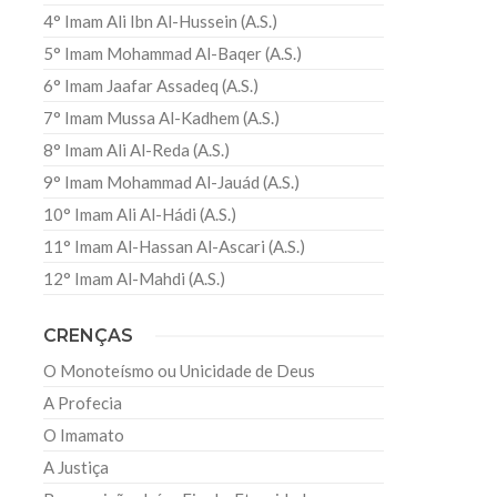
4° Imam Ali Ibn Al-Hussein (A.S.)
5° Imam Mohammad Al-Baqer (A.S.)
6° Imam Jaafar Assadeq (A.S.)
7° Imam Mussa Al-Kadhem (A.S.)
8° Imam Ali Al-Reda (A.S.)
9° Imam Mohammad Al-Jauád (A.S.)
10° Imam Ali Al-Hádi (A.S.)
11° Imam Al-Hassan Al-Ascari (A.S.)
12° Imam Al-Mahdi (A.S.)
CRENÇAS
O Monoteísmo ou Unicidade de Deus
A Profecia
O Imamato
A Justiça