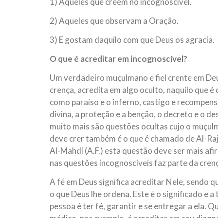
1) Aqueles que creem no incognoscível.
2) Aqueles que observam a Oração.
3) E gostam daquilo com que Deus os agracia.
O que é acreditar em incognoscível?
Um verdadeiro muçulmano e fiel crente em Deus
crença, acredita em algo oculto, naquilo que é
como paraíso e o inferno, castigo e recompensa,
divina, a proteção e a benção, o decreto e o d
muito mais são questões ocultas cujo o muçulm
deve crer também é o que é chamado de Al-Raj
Al-Mahdi (A.F.) esta questão deve ser mais afi
nas questões incognoscíveis faz parte da cre
A fé em Deus significa acreditar Nele, sendo 
o que Deus lhe ordena. Este é o significado e 
pessoa é ter fé, garantir e se entregar a ela