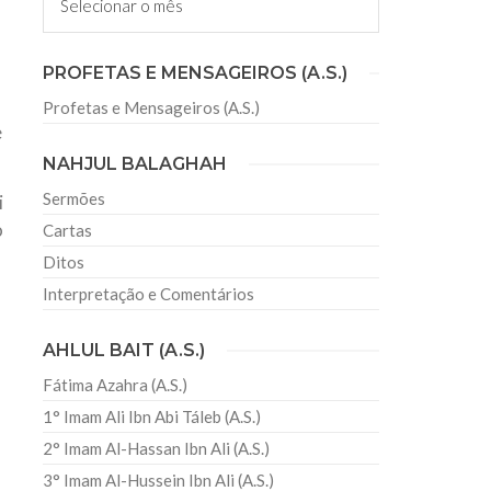
irmãos e irmãs um novo
PROFETAS E MENSAGEIROS (A.S.)
Profetas e Mensageiros (A.S.)
sil recebe o ex-ministro das
e
 República Islâmica do Irã
NAHJUL BALAGHAH
Abril, o Centro Islâmico no Brasil recebeu em sua
ro das Relações Exteriores da República Islâmica
Sermões
i
encontra-se visitando
o
Cartas
Ditos
Interpretação e Comentários
AHLUL BAIT (A.S.)
Fátima Azahra (A.S.)
1° Imam Ali Ibn Abi Táleb (A.S.)
2° Imam Al-Hassan Ibn Ali (A.S.)
3° Imam Al-Hussein Ibn Ali (A.S.)