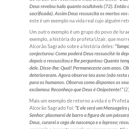
Deus revelou tudo quanto ocultáveis (72). Então 
sacrificada). Assim Deus ressuscita os mortos vos 
este é um exemplo na vida real cujo alguém ret
Um outro exemplo é um grupo do povo de Isra
exemplo, a história do profeta Uzair, que morr
Alcorão Sagrado sobre a história deles:
“Tampo
conjecturou: Como poderá Deus ressuscitá-la dep
depois o ressuscitou e lhe perguntou: Quanto te
dele. Disse-lhe: Qual! Permaneceste cem anos. Ob
deterioraram. Agora observa teu asno (não resta d
para os humanos. Observa como dispomos os seus 
exclamou: Reconheço que Deus é Onipotente!”
(2)
Mais um exemplo de retorno a vida é o Profeta 
Alcorão Sagrado foi:
“E ele será um Mensageiro p
Senhor: plasmarei de barro a figura de um pássaro,
Deus, curarei o cego de nascença e o leproso; ress