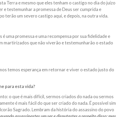
ta Terra e mesmo que eles tenham o castigo no dia do juízo
ver e testemunhar a promessa de Deus ser cumprida e
 terão um severo castigo aqui, e depois, na outra vida.
tes é uma promessa e uma recompensa por sua fidelidade e
am martirizados que não viverão e testemunharão o estado
os temos esperança em retornar e viver o estado justo do
ne para esta vida?
to: o que é mais difícil, sermos criados do nada ou sermos
mente é mais fácil do que ser criado do nada. É possível sim
 Alcorão Sagrado. Lembram da história do assassino do povo
 quando assassinastes um ser e disputastes a respeito disso; mas