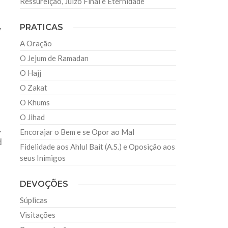
Ressureição, Juízo Final e Eternidade
,
PRATICAS
A Oração
O Jejum de Ramadan
O Hajj
O Zakat
O Khums
O Jihad
.
Encorajar o Bem e se Opor ao Mal
d
Fidelidade aos Ahlul Bait (A.S.) e Oposição aos
seus Inimigos
DEVOÇÕES
Súplicas
Visitações