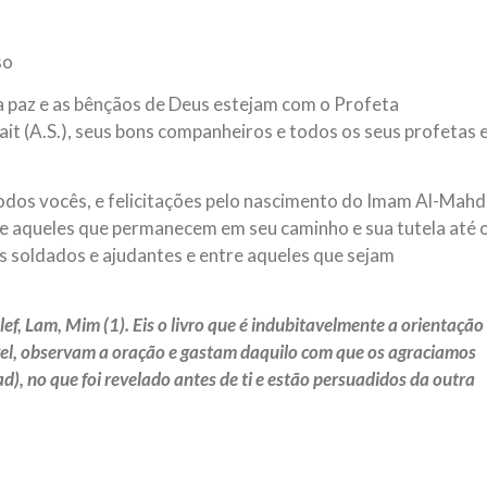
magnitude. Mais
Hejrita. Desejamos a todos os 
so
NOTÍCIAS
ssein (A.S.)
3 DE JULHO DE 2014
a paz e as bênçãos de Deus estejam com o Profeta
 Diante da data em que
Centro Islâmico no Bra
it (A.S.), seus bons companheiros e todos os seus profetas 
lmanos, o Imam Ali Ibn Al-
Relações Exteriores da
or “Zein Al-Ábidin” (Formosura
Na noite da quinta-feira, 03 de 
sede, em São Paulo, o ex-minist
odos vocês, e felicitações pelo nascimento do Imam Al-Mahd
do Irã, Sr. Kamal Kharrazi, que 
re aqueles que permanecem em seu caminho e sua tutela até 
us soldados e ajudantes e entre aqueles que sejam
lef, Lam, Mim (1). Eis o livro que é indubitavelmente a orientação
vel, observam a oração e gastam daquilo com que os agraciamos
), no que foi revelado antes de ti e estão persuadidos da outra