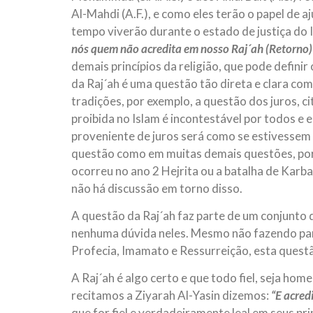
Al-Mahdi (A.F.), e como eles terão o papel de a
tempo viverão durante o estado de justiça do I
nós quem não acredita em nosso Raj´ah (Retorno)
demais princípios da religião, que pode definir
da Raj´ah é uma questão tão direta e clara co
tradições, por exemplo, a questão dos juros, 
proibida no Islam é incontestável por todos e
proveniente de juros será como se estivessem
questão como em muitas demais questões, por
ocorreu no ano 2 Hejrita ou a batalha de Karbal
não há discussão em torno disso.
A questão da Raj´ah faz parte de um conjunto 
nenhuma dúvida neles. Mesmo não fazendo parte
Profecia, Imamato e Ressurreição, esta questã
A Raj´ah é algo certo e que todo fiel, seja hom
recitamos a Ziyarah Al-Yasin dizemos:
“E acred
que for fiel e verdadeiramente leal em seus pri