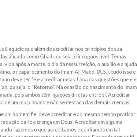
 é aquele que além de acreditar nos princípios de sua
 classificado como Ghaib, ou seja, o incognoscível. Temas
 vida após a morte, o dia da ressurreição, o auxílio e a ajuda
estino, o reaparecimento do Imam Al-Mahdi (A.S.), tudo isso e
ano deve ter fé e acreditar nelas. Uma das questões que ele
´ah, ou seja, o “Retorno”. Na ocasião do nascimento do Imam
rmada, pois ambos têm ligações diretas entre si. Acreditar
nça de um muçulmano e não se destaca das demais crenças.
que um homem fiel deve acreditar e ao mesmo tempo praticar
a tradução da fé e crença em Deus. Acreditar em alguma
. Quando fazemos o que acreditamos e confiamos em tal