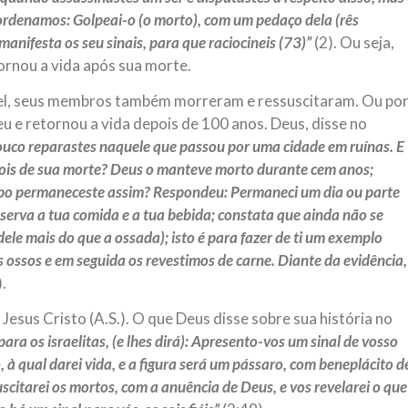
ordenamos: Golpeai-o (o morto), com um pedaço dela (rês
manifesta os seu sinais, para que raciocineis (73)”
(2). Ou seja,
ornou a vida após sua morte.
el, seus membros também morreram e ressuscitaram. Ou po
eu e retornou a vida depois de 100 anos. Deus, disse no
uco reparastes naquele que passou por uma cidade em ruínas. E
ois de sua morte? Deus o manteve morto durante cem anos;
mpo permaneceste assim? Respondeu: Permaneci um dia ou parte
serva a tua comida e a tua bebida; constata que ainda não se
ele mais do que a ossada); isto é para fazer de ti um exemplo
ossos e em seguida os revestimos de carne. Diante da evidência,
.
Jesus Cristo (A.S.). O que Deus disse sobre sua história no
ara os israelitas, (e lhes dirá): Apresento-vos um sinal de vosso
 à qual darei vida, e a figura será um pássaro, com beneplácito d
uscitarei os mortos, com a anuência de Deus, e vos revelarei o que