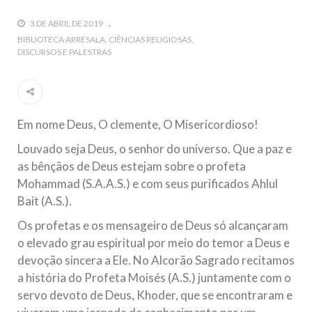
guerra cultural e religiosa de magnitude. Mais
3 DE ABRIL DE 2019
5 DE NOVEMBRO DE 2013
BIBLIOTECA ARRESALA
CIÊNCIAS RELIGIOSAS
DISCURSOS E PALESTRAS
Ano Novo Islâmico e Início de Muharam
Em nome de Deus, O Clemente, O Misericordioso! O Centro
Islâmico no Brasil parabeniza a nação islâmica pela chegada
no ano novo muçulmano de 1435 Hejrita. Desejamos a
todos os irmãos e irmãs um novo
Em nome Deus, O clemente, O Misericordioso!
10 DE NOVEMBRO DE 2013
Louvado seja Deus, o senhor do universo. Que a paz e
Falecimento do Imam Ali Ibn Al-Hussein
as bênçãos de Deus estejam sobre o profeta
(A.S.)
Mohammad (S.A.A.S.) e com seus purificados Ahlul
Em nome de Deus, o Clemente, o Misericordioso! Diante da
data em que relembramos o martírio do quarto Imam dos
Bait (A.S.).
muçulmanos, o Imam Ali Ibn Al-Hussein Ibn Ali Ibn Abi Táleb
(A.S.), conhecido por “Zein Al-Ábidin” (Formosura
Os profetas e os mensageiro de Deus só alcançaram
o elevado grau espiritual por meio do temor a Deus e
NOTÍCIAS
devoção sincera a Ele. No Alcorão Sagrado recitamos
a história do Profeta Moisés (A.S.) juntamente com o
3 DE JULHO DE 2014
servo devoto de Deus, Khoder, que se encontraram e
Centro Islâmico no Brasil recebe o ex-
ministro das Relações Exteriores da