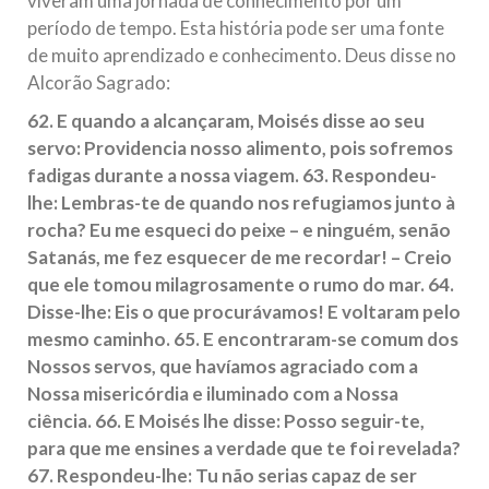
viveram uma jornada de conhecimento por um
período de tempo. Esta história pode ser uma fonte
República Islâmica do Irã
de muito aprendizado e conhecimento. Deus disse no
Na noite da quinta-feira, 03 de Abril, o Centro Islâmico no
Brasil recebeu em sua sede, em São Paulo, o ex-ministro das
Alcorão Sagrado:
Relações Exteriores da República Islâmica do Irã, Sr. Kamal
Kharrazi, que encontra-se visitando
62. E quando a alcançaram, Moisés disse ao seu
servo: Providencia nosso alimento, pois sofremos
fadigas durante a nossa viagem. 63. Respondeu-
lhe: Lembras-te de quando nos refugiamos junto à
rocha? Eu me esqueci do peixe – e ninguém, senão
Satanás, me fez esquecer de me recordar! – Creio
que ele tomou milagrosamente o rumo do mar. 64.
Disse-lhe: Eis o que procurávamos! E voltaram pelo
mesmo caminho. 65. E encontraram-se comum dos
Nossos servos, que havíamos agraciado com a
Nossa misericórdia e iluminado com a Nossa
ciência. 66. E Moisés lhe disse: Posso seguir-te,
para que me ensines a verdade que te foi revelada?
67. Respondeu-lhe: Tu não serias capaz de ser