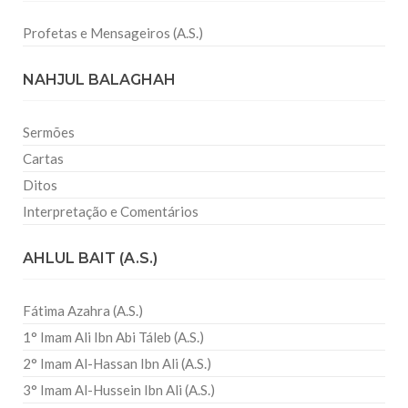
Profetas e Mensageiros (A.S.)
NAHJUL BALAGHAH
Sermões
Cartas
Ditos
Interpretação e Comentários
AHLUL BAIT (A.S.)
Fátima Azahra (A.S.)
1° Imam Ali Ibn Abi Táleb (A.S.)
2° Imam Al-Hassan Ibn Ali (A.S.)
3° Imam Al-Hussein Ibn Ali (A.S.)