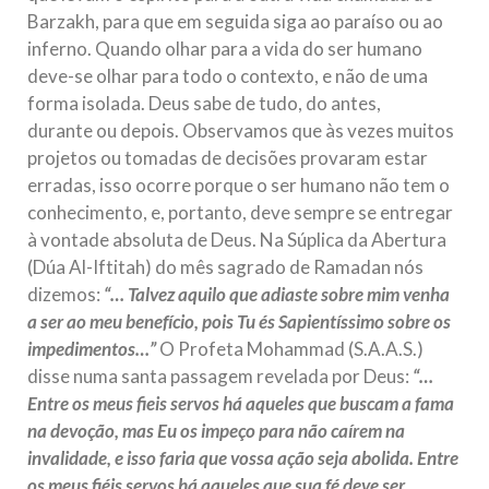
Barzakh, para que em seguida siga ao paraíso ou ao
inferno. Quando olhar para a vida do ser humano
deve-se olhar para todo o contexto, e não de uma
forma isolada. Deus sabe de tudo, do antes,
durante ou depois. Observamos que às vezes muitos
projetos ou tomadas de decisões provaram estar
erradas, isso ocorre porque o ser humano não tem o
conhecimento, e, portanto, deve sempre se entregar
à vontade absoluta de Deus. Na Súplica da Abertura
(Dúa Al-Iftitah) do mês sagrado de Ramadan nós
dizemos:
“… Talvez aquilo que adiaste sobre mim venha
a ser ao meu benefício, pois Tu és Sapientíssimo sobre os
impedimentos…”
O Profeta Mohammad (S.A.A.S.)
disse numa santa passagem revelada por Deus:
“…
Entre os meus fieis servos há aqueles que buscam a fama
na devoção, mas Eu os impeço para não caírem na
invalidade, e isso faria que vossa ação seja abolida. Entre
os meus fiéis servos há aqueles que sua fé deve ser