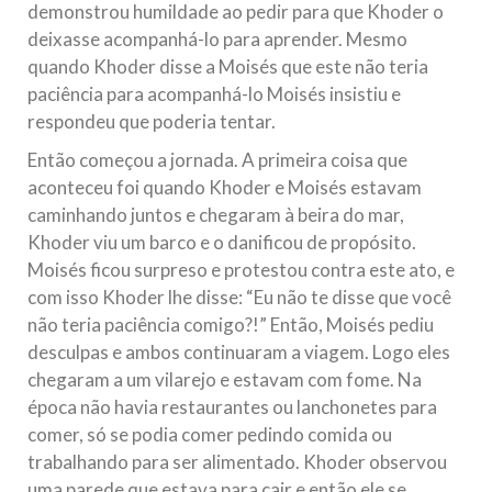
demonstrou humildade ao pedir para que Khoder o
deixasse acompanhá-lo para aprender. Mesmo
quando Khoder disse a Moisés que este não teria
paciência para acompanhá-lo Moisés insistiu e
respondeu que poderia tentar.
Então começou a jornada. A primeira coisa que
aconteceu foi quando Khoder e Moisés estavam
caminhando juntos e chegaram à beira do mar,
Khoder viu um barco e o danificou de propósito.
Moisés ficou surpreso e protestou contra este ato, e
com isso Khoder lhe disse: “Eu não te disse que você
não teria paciência comigo?!” Então, Moisés pediu
desculpas e ambos continuaram a viagem. Logo eles
chegaram a um vilarejo e estavam com fome. Na
época não havia restaurantes ou lanchonetes para
comer, só se podia comer pedindo comida ou
trabalhando para ser alimentado. Khoder observou
uma parede que estava para cair e então ele se