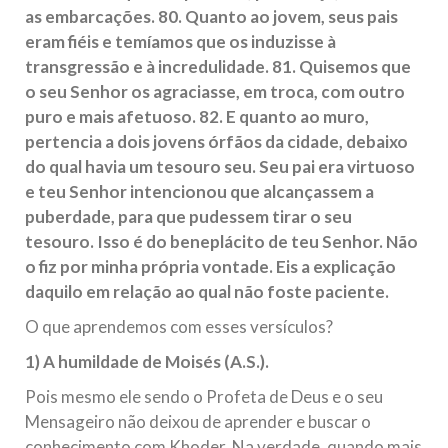
as embarcações. 80. Quanto ao jovem, seus pais
eram fiéis e temíamos que os induzisse à
transgressão e à incredulidade. 81. Quisemos que
o seu Senhor os agraciasse, em troca, com outro
puro e mais afetuoso. 82. E quanto ao muro,
pertencia a dois jovens órfãos da cidade, debaixo
do qual havia um tesouro seu. Seu pai era virtuoso
e teu Senhor intencionou que alcançassem a
puberdade, para que pudessem tirar o seu
tesouro. Isso é do beneplácito de teu Senhor. Não
o fiz por minha própria vontade. Eis a explicação
daquilo em relação ao qual não foste paciente.
O que aprendemos com esses versículos?
1) A humildade de Moisés (A.S.).
Pois mesmo ele sendo o Profeta de Deus e o seu
Mensageiro não deixou de aprender e buscar o
conhecimento com Khoder. Na verdade, quando mais