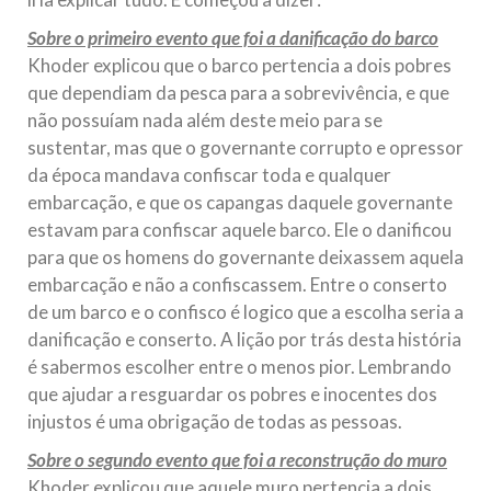
Sobre o primeiro evento que foi a danificação do barco
Khoder explicou que o barco pertencia a dois pobres
que dependiam da pesca para a sobrevivência, e que
não possuíam nada além deste meio para se
sustentar, mas que o governante corrupto e opressor
da época mandava confiscar toda e qualquer
embarcação, e que os capangas daquele governante
estavam para confiscar aquele barco. Ele o danificou
para que os homens do governante deixassem aquela
embarcação e não a confiscassem. Entre o conserto
de um barco e o confisco é logico que a escolha seria a
danificação e conserto. A lição por trás desta história
é sabermos escolher entre o menos pior. Lembrando
que ajudar a resguardar os pobres e inocentes dos
injustos é uma obrigação de todas as pessoas.
Sobre o segundo evento que foi a reconstrução do muro
Khoder explicou que aquele muro pertencia a dois