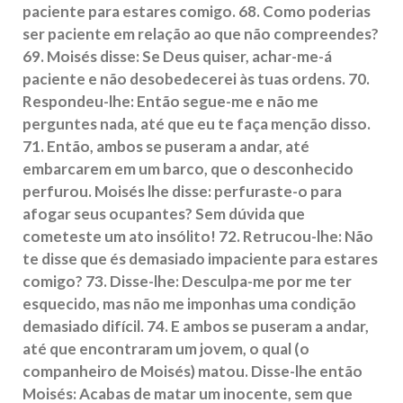
paciente para estares comigo. 68. Como poderias
ser paciente em relação ao que não compreendes?
69. Moisés disse: Se Deus quiser, achar-me-á
paciente e não desobedecerei às tuas ordens. 70.
Respondeu-lhe: Então segue-me e não me
perguntes nada, até que eu te faça menção disso.
71. Então, ambos se puseram a andar, até
embarcarem em um barco, que o desconhecido
perfurou. Moisés lhe disse: perfuraste-o para
afogar seus ocupantes? Sem dúvida que
cometeste um ato insólito! 72. Retrucou-lhe: Não
te disse que és demasiado impaciente para estares
comigo? 73. Disse-lhe: Desculpa-me por me ter
esquecido, mas não me imponhas uma condição
demasiado difícil. 74. E ambos se puseram a andar,
até que encontraram um jovem, o qual (o
companheiro de Moisés) matou. Disse-lhe então
Moisés: Acabas de matar um inocente, sem que