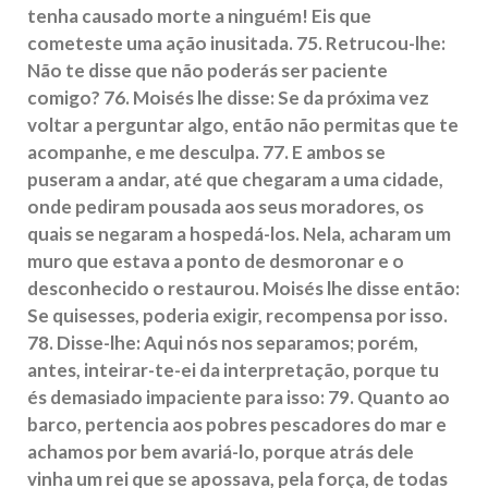
tenha causado morte a ninguém! Eis que
cometeste uma ação inusitada. 75. Retrucou-lhe:
Não te disse que não poderás ser paciente
comigo? 76. Moisés lhe disse: Se da próxima vez
voltar a perguntar algo, então não permitas que te
acompanhe, e me desculpa. 77. E ambos se
puseram a andar, até que chegaram a uma cidade,
onde pediram pousada aos seus moradores, os
quais se negaram a hospedá-los. Nela, acharam um
muro que estava a ponto de desmoronar e o
desconhecido o restaurou. Moisés lhe disse então:
Se quisesses, poderia exigir, recompensa por isso.
78. Disse-lhe: Aqui nós nos separamos; porém,
antes, inteirar-te-ei da interpretação, porque tu
és demasiado impaciente para isso: 79. Quanto ao
barco, pertencia aos pobres pescadores do mar e
achamos por bem avariá-lo, porque atrás dele
vinha um rei que se apossava, pela força, de todas