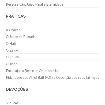
Ressureição, Juízo Final e Eternidade
PRATICAS
A Oração
O Jejum de Ramadan
O Hajj
O Zakat
O Khums
O Jihad
Encorajar o Bem e se Opor ao Mal
Fidelidade aos Ahlul Bait (A.S.) e Oposição aos seus Inimigos
DEVOÇÕES
Súplicas