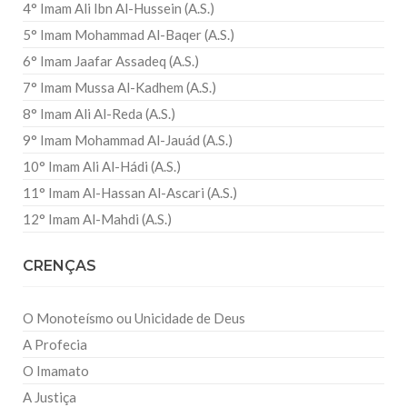
4° Imam Ali Ibn Al-Hussein (A.S.)
5° Imam Mohammad Al-Baqer (A.S.)
6° Imam Jaafar Assadeq (A.S.)
7° Imam Mussa Al-Kadhem (A.S.)
8° Imam Ali Al-Reda (A.S.)
9° Imam Mohammad Al-Jauád (A.S.)
10° Imam Ali Al-Hádi (A.S.)
11° Imam Al-Hassan Al-Ascari (A.S.)
12° Imam Al-Mahdi (A.S.)
CRENÇAS
O Monoteísmo ou Unicidade de Deus
A Profecia
O Imamato
A Justiça