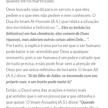
quando ele foi martirizado.
Deus louvado seja dá para os servos o que eles
pedem e o que eles não pedem e nem conhecem. O
Dua do Imam Al-Hussein (A.S.) que relata a situação
dos incrédulos e feiticeiros:
“… Eles os incluiu (os
feiticeiros) em Sua clemência, eles comem de Duas
riquezas, mas adoram outras coisas além Dele… ”.
Portanto, a súplica é uma porta em que o ser humano
pode bater e ser atendido por Deus a qualquer
momento, pois o ser humano é um pobre coitado que
de tudo precisa, e não pode ficar sem a atenção de
Deus por um único milésimo de instante. O Imam Ali
(A.S.) disse:
“Ai do filho do Adão, se incomoda com seu
próprio suor, e um inseto pode matá-lo”
Então, o Dua é uma das orações e meios mais
garantidos que o servo possui para que obtenha o
que quiser. O Imam Assadeq (A.S.) disse:
“Quando