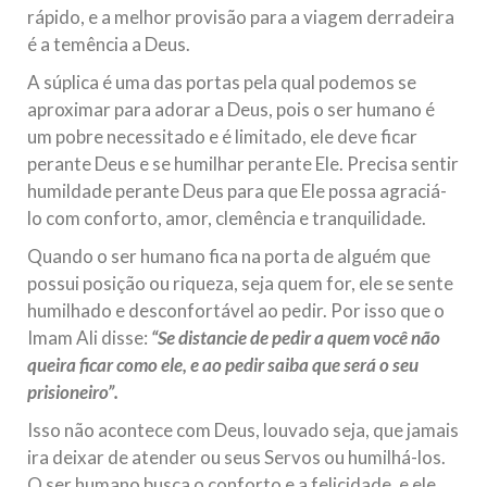
rápido, e a melhor provisão para a viagem derradeira
República Islâmica do Irã
é a temência a Deus.
Na noite da quinta-feira, 03 de Abril, o Centro Islâmico no
Brasil recebeu em sua sede, em São Paulo, o ex-ministro das
A súplica é uma das portas pela qual podemos se
Relações Exteriores da República Islâmica do Irã, Sr. Kamal
Kharrazi, que encontra-se visitando
aproximar para adorar a Deus, pois o ser humano é
um pobre necessitado e é limitado, ele deve ficar
perante Deus e se humilhar perante Ele. Precisa sentir
humildade perante Deus para que Ele possa agraciá-
lo com conforto, amor, clemência e tranquilidade.
Quando o ser humano fica na porta de alguém que
possui posição ou riqueza, seja quem for, ele se sente
humilhado e desconfortável ao pedir. Por isso que o
Imam Ali disse:
“Se distancie de pedir a quem você não
queira ficar como ele, e ao pedir saiba que será o seu
prisioneiro”.
Isso não acontece com Deus, louvado seja, que jamais
ira deixar de atender ou seus Servos ou humilhá-los.
O ser humano busca o conforto e a felicidade, e ele