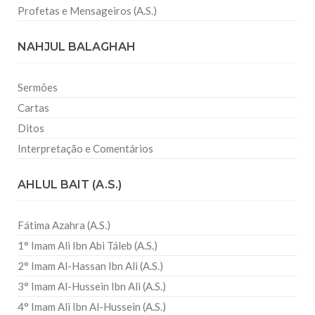
Profetas e Mensageiros (A.S.)
NAHJUL BALAGHAH
Sermões
Cartas
Ditos
Interpretação e Comentários
AHLUL BAIT (A.S.)
Fátima Azahra (A.S.)
1° Imam Ali Ibn Abi Táleb (A.S.)
2° Imam Al-Hassan Ibn Ali (A.S.)
3° Imam Al-Hussein Ibn Ali (A.S.)
4° Imam Ali Ibn Al-Hussein (A.S.)