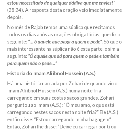
estou necessitado de qualquer dádiva que me envies!”
(28:24). A resposta desta oração veio imediatamente
depois.
No mês de Rajab temos uma súplica que recitamos
todos os dias após as orações obrigatórias, que diz o
seguinte:
“… ó aquele que paga a quem o pede”.
Só que o
mais interessante na súplica não é esta parte, e sim a
seguinte:
“Ó aquele que dá para quem o pede e também
para quem não o pede…”
História do Imam Ali ibnol Hussein (A.S.)
Há uma história narrada por Zohari de quando viu o
Imam Ali ibnol Hussein (A.S.) numa noite fria
carregando em suas costas sacos grandes. Zohari
perguntou ao Imam (A.S.): “Ó meu amo, o que está
carregando nestes sacos nesta noite fria?” Ele (A.S.)
então disse: “Estou carregando minha bagagem”.
Então, Zohari lhe disse: “Deixe eu carregar por ti ou