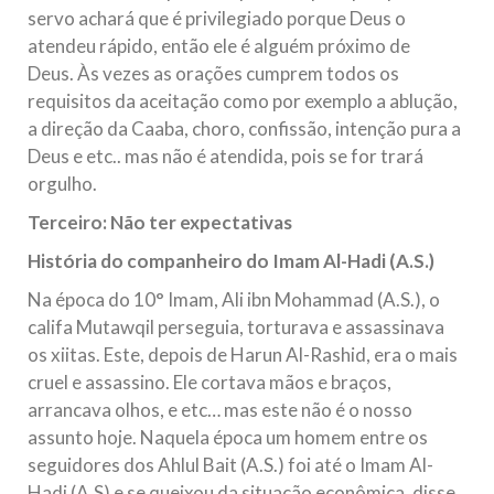
servo achará que é privilegiado porque Deus o
atendeu rápido, então ele é alguém próximo de
Deus. Às vezes as orações cumprem todos os
requisitos da aceitação como por exemplo a ablução,
a direção da Caaba, choro, confissão, intenção pura a
Deus e etc.. mas não é atendida, pois se for trará
orgulho.
Terceiro: Não ter expectativas
História do companheiro do Imam Al-Hadi (A.S.)
Na época do 10° Imam, Ali ibn Mohammad (A.S.), o
califa Mutawqil perseguia, torturava e assassinava
os xiitas. Este, depois de Harun Al-Rashid, era o mais
cruel e assassino. Ele cortava mãos e braços,
arrancava olhos, e etc… mas este não é o nosso
assunto hoje. Naquela época um homem entre os
seguidores dos Ahlul Bait (A.S.) foi até o Imam Al-
Hadi (A.S) e se queixou da situação econômica, disse