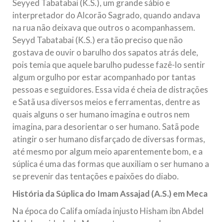
Seyyed Tabatabai (K.S.), um grande sábio e
interpretador do Alcorão Sagrado, quando andava
na rua não deixava que outros o acompanhassem.
Seyyd Tabatabai (K.S.) era tão preciso que não
gostava de ouvir o barulho dos sapatos atrás dele,
pois temia que aquele barulho pudesse fazê-lo sentir
algum orgulho por estar acompanhado por tantas
pessoas e seguidores. Essa vida é cheia de distrações
e Satã usa diversos meios e ferramentas, dentre as
quais alguns o ser humano imagina e outros nem
imagina, para desorientar o ser humano. Satã pode
atingir o ser humano disfarçado de diversas formas,
até mesmo por algum meio aparentemente bom, e a
súplica é uma das formas que auxiliam o ser humano a
se prevenir das tentações e paixões do diabo.
História da Súplica do Imam Assajad (A.S.) em Meca
Na época do Califa omíada injusto Hisham ibn Abdel