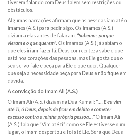
tiverem falando com Deus falem sem restrições ou
obstáculos.
Algumas narrações afirmam que as pessoas iam até o
Imames (A.S.) para pedir algo. Os Imames (A.S.)
diziam a elas antes de falaram:
“Sabemos porque
vieram e o que querem”.
Os Imames (A.S.) já sabiam o
que eles iriam fazer lá. Deus com certeza sabe o que
está nos corações das pessoas, mas Ele gosta que o
seu servo fale e peça para Ele o que quer. Qualquer
que seja a necessidade peça para Deus e não fique em
dúvida.
A convicção do Imam Ali (A.S.)
O Imam Ali (A.S.) diziam na Dua Kumail:
“…. E eu vim
até Ti, ó Deus, depois de ficar em débito e cometer
excesso contra a minha própria pessoa…”
O Imam Ali
(A.S.) fala que “Vim até ti” como se Ele estivesse num
lugar, o Imam despertou e foi até Ele. Será que Deus