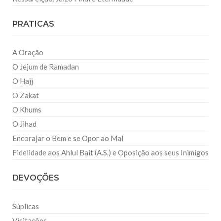
PRATICAS
A Oração
O Jejum de Ramadan
O Hajj
O Zakat
O Khums
O Jihad
Encorajar o Bem e se Opor ao Mal
Fidelidade aos Ahlul Bait (A.S.) e Oposição aos seus Inimigos
DEVOÇÕES
Súplicas
Visitações