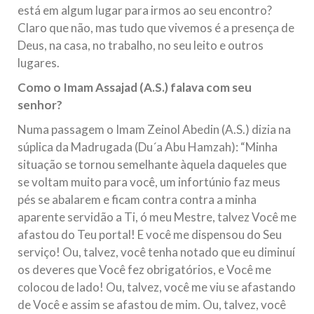
está em algum lugar para irmos ao seu encontro?
Claro que não, mas tudo que vivemos é a presença de
Deus, na casa, no trabalho, no seu leito e outros
lugares.
Como o Imam Assajad (A.S.) falava com seu
senhor?
Numa passagem o Imam Zeinol Abedin (A.S.) dizia na
súplica da Madrugada (Du´a Abu Hamzah): “Minha
situação se tornou semelhante àquela daqueles que
se voltam muito para você, um infortúnio faz meus
pés se abalarem e ficam contra contra a minha
aparente servidão a Ti, ó meu Mestre, talvez Você me
afastou do Teu portal! E você me dispensou do Seu
serviço! Ou, talvez, você tenha notado que eu diminuí
os deveres que Você fez obrigatórios, e Você me
colocou de lado! Ou, talvez, você me viu se afastando
de Você e assim se afastou de mim. Ou, talvez, você