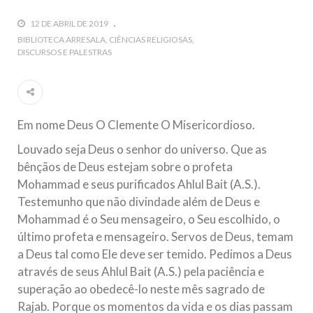
guerra cultural e religiosa de magnitude. Mais
12 DE ABRIL DE 2019
5 DE NOVEMBRO DE 2013
BIBLIOTECA ARRESALA
CIÊNCIAS RELIGIOSAS
DISCURSOS E PALESTRAS
Ano Novo Islâmico e Início de Muharam
Em nome de Deus, O Clemente, O Misericordioso! O Centro
Islâmico no Brasil parabeniza a nação islâmica pela chegada
no ano novo muçulmano de 1435 Hejrita. Desejamos a
todos os irmãos e irmãs um novo
Em nome Deus O Clemente O Misericordioso.
10 DE NOVEMBRO DE 2013
Louvado seja Deus o senhor do universo. Que as
Falecimento do Imam Ali Ibn Al-Hussein
bênçãos de Deus estejam sobre o profeta
(A.S.)
Mohammad e seus purificados Ahlul Bait (A.S.).
Em nome de Deus, o Clemente, o Misericordioso! Diante da
data em que relembramos o martírio do quarto Imam dos
Testemunho que não divindade além de Deus e
muçulmanos, o Imam Ali Ibn Al-Hussein Ibn Ali Ibn Abi Táleb
(A.S.), conhecido por “Zein Al-Ábidin” (Formosura
Mohammad é o Seu mensageiro, o Seu escolhido, o
último profeta e mensageiro. Servos de Deus, temam
NOTÍCIAS
a Deus tal como Ele deve ser temido. Pedimos a Deus
através de seus Ahlul Bait (A.S.) pela paciência e
3 DE JULHO DE 2014
superação ao obedecê-lo neste mês sagrado de
Centro Islâmico no Brasil recebe o ex-
Rajab. Porque os momentos da vida e os dias passam
ministro das Relações Exteriores da