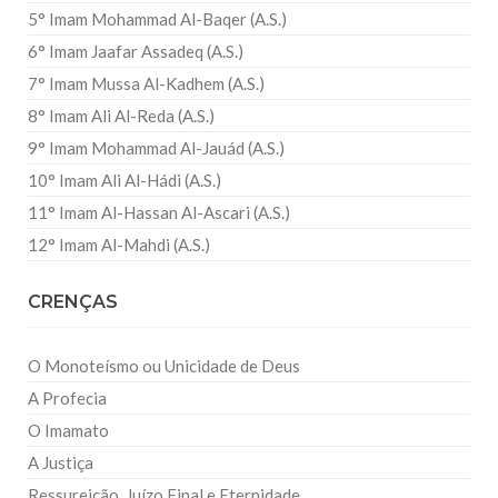
5° Imam Mohammad Al-Baqer (A.S.)
6° Imam Jaafar Assadeq (A.S.)
7° Imam Mussa Al-Kadhem (A.S.)
8° Imam Ali Al-Reda (A.S.)
9° Imam Mohammad Al-Jauád (A.S.)
10° Imam Ali Al-Hádi (A.S.)
11° Imam Al-Hassan Al-Ascari (A.S.)
12° Imam Al-Mahdi (A.S.)
CRENÇAS
O Monoteísmo ou Unicidade de Deus
A Profecia
O Imamato
A Justiça
Ressureição, Juízo Final e Eternidade