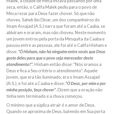
Malek, a cidade de Meca estava passando por uma
seca, então, o Califa Malek pediu para o povo de
Meca rezar para Deus fazer chover. Só que não
choveu. Saheb ibn Dinar, um dos companheiros do
Imam Assajad (A.S.) narra que foram até a Caaba, se
abluíram e oraram, mas não choveu. Neste momento
um jovem entrou pela porta da Mesquita da Caaba e
passou entre as pessoas, ele foi até o Califa Hisham e
disse:
“Ó Hisham, não há ninguém entre vocês que Deus
goste deles para que o povo seja merecedor deste
atendimento?”.
Hisham então disse: “Nós oramos a
Deus e fica a Seu critério o atendimento”. Aquele
jovem, que era tão iluminado, era o Imam Assajad
(A.S.), e foi ate a Caaba e disse:
“Ó Deus, por mim e por
minha posição, faça chover”.
Dizem que a oração não
tinha nem terminado e a chuva começou.
O mínimo que a súplica atrair é o amor de Deus.
Quando se aproxima de Deus, batendo em Sua porta