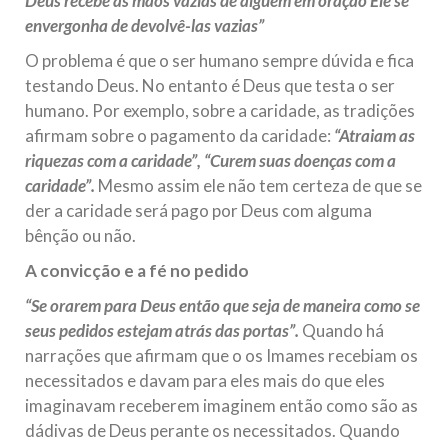
Deus recebe as mãos vazias de alguém em oração Ele se
envergonha de devolvê-las vazias”
O problema é que o ser humano sempre dúvida e fica
testando Deus. No entanto é Deus que testa o ser
humano. Por exemplo, sobre a caridade, as tradições
afirmam sobre o pagamento da caridade:
“Atraiam as
riquezas com a caridade”, “Curem suas doenças com a
caridade”.
Mesmo assim ele não tem certeza de que se
der a caridade será pago por Deus com alguma
bênção ou não.
A convicção e a fé no pedido
“Se orarem para Deus então que seja de maneira como se
seus pedidos estejam atrás das portas”.
Quando há
narrações que afirmam que o os Imames recebiam os
necessitados e davam para eles mais do que eles
imaginavam receberem imaginem então como são as
dádivas de Deus perante os necessitados. Quando