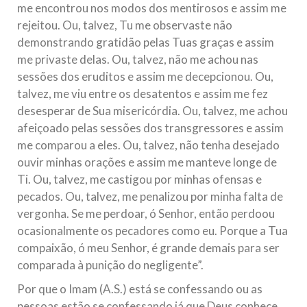
me encontrou nos modos dos mentirosos e assim me
rejeitou. Ou, talvez, Tu me observaste não
demonstrando gratidão pelas Tuas graças e assim
me privaste delas. Ou, talvez, não me achou nas
sessões dos eruditos e assim me decepcionou. Ou,
talvez, me viu entre os desatentos e assim me fez
desesperar de Sua misericórdia. Ou, talvez, me achou
afeiçoado pelas sessões dos transgressores e assim
me comparou a eles. Ou, talvez, não tenha desejado
ouvir minhas orações e assim me manteve longe de
Ti. Ou, talvez, me castigou por minhas ofensas e
pecados. Ou, talvez, me penalizou por minha falta de
vergonha. Se me perdoar, ó Senhor, então perdoou
ocasionalmente os pecadores como eu. Porque a Tua
compaixão, ó meu Senhor, é grande demais para ser
comparada à punição do negligente”.
Por que o Imam (A.S.) está se confessando ou as
pessoas estão se confessando já que Deus conhece