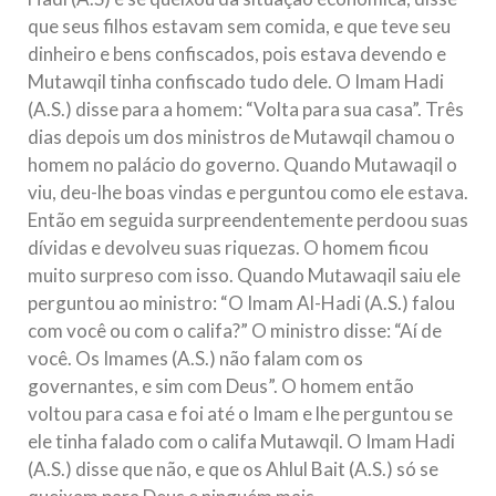
que seus filhos estavam sem comida, e que teve seu
dinheiro e bens confiscados, pois estava devendo e
Mutawqil tinha confiscado tudo dele. O Imam Hadi
(A.S.) disse para a homem: “Volta para sua casa”. Três
dias depois um dos ministros de Mutawqil chamou o
homem no palácio do governo. Quando Mutawaqil o
viu, deu-lhe boas vindas e perguntou como ele estava.
Então em seguida surpreendentemente perdoou suas
dívidas e devolveu suas riquezas. O homem ficou
muito surpreso com isso. Quando Mutawaqil saiu ele
perguntou ao ministro: “O Imam Al-Hadi (A.S.) falou
com você ou com o califa?” O ministro disse: “Aí de
você. Os Imames (A.S.) não falam com os
governantes, e sim com Deus”. O homem então
voltou para casa e foi até o Imam e lhe perguntou se
ele tinha falado com o califa Mutawqil. O Imam Hadi
(A.S.) disse que não, e que os Ahlul Bait (A.S.) só se