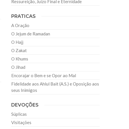
Ressureição, Juízo Final e Eternidade
PRATICAS
A Oração
O Jejum de Ramadan
O Hajj
O Zakat
O Khums
O Jihad
Encorajar o Bem e se Opor ao Mal
Fidelidade aos Ahlul Bait (A.S.) e Oposição aos
seus Inimigos
DEVOÇÕES
Súplicas
Visitações