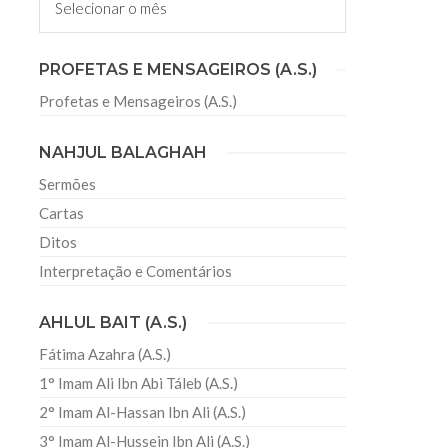
s
PROFETAS E MENSAGEIROS (A.S.)
ário islâmico consiste em doze meses lunares
o de cada lua nova) que possuem 29 ou 30 dias,
móvel em relação ao
Profetas e Mensageiros (A.S.)
NAHJUL BALAGHAH
Sermões
Cartas
Ditos
Interpretação e Comentários
AHLUL BAIT (A.S.)
Fátima Azahra (A.S.)
1° Imam Ali Ibn Abi Táleb (A.S.)
2° Imam Al-Hassan Ibn Ali (A.S.)
3° Imam Al-Hussein Ibn Ali (A.S.)