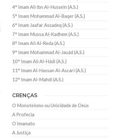
4° Imam Ali Ibn Al-Hussein (A.S.)
5° Imam Mohammad Al-Baqer (A.S.)
6° Imam Jaafar Assadeq (A.S.)
7° Imam Mussa Al-Kadhem (A.S.)
8° Imam Ali Al-Reda (A.S.)
9° Imam Mohammad Al-Jauád (A.S.)
10° Imam Ali Al-Hádi (A.S.)
11° Imam Al-Hassan Al-Ascari (A.S.)
12° Imam Al-Mahdi (A.S.)
CRENÇAS
O Monoteísmo ou Unicidade de Deus
A Profecia
O Imamato
A Justiça