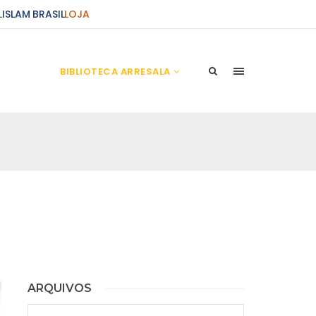
L
ISLAM BRASIL
LOJA
BIBLIOTECA ARRESALA
 Realidades do Além
llah, o Clemente, o Misericordioso. A benção e a
Mohammad e sobre sua purificada linhagem. Diz
: “É ELE (ALLAH)
 Predestinação à Luz do Alcorão
tões que desde os primeiros tempos originou
ARQUIVOS
s entre os juristas, foi a da determinação do que
a Divina, comunicava com referência à
Arquivos