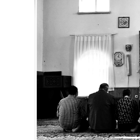
30 DE SETEMBRO DE 2014
A Unicidade Divina e seus Funda
Por: Ahmed Ismail TAWHID é a essência e a fonte
Dín. Assim como o universo em sua totalidade e 
sinal da existência e