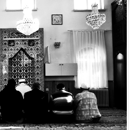
30 DE SETEMBRO DE 2014
mentos
Islam – Aspectos Gerai
 primordial dos princípios do
O Calendário Islâmico O calend
em cada uma de sua partes é um
(que se iniciam com o surgiment
sendo portanto um calendário 