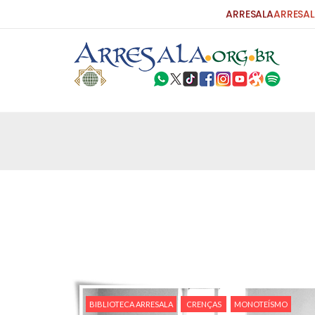
ARRESALA
ARRESAL
BUSCAR
30 DE SETEMBRO DE 2014
A tranqüilidade através da record
Por Ayatullah Makarim Shirazi Trad: Ali Sivonal
insegurança sempre foram e sempre serão as mai
vida da humanidade, e o resultado desses traços 
30 DE SETEMBRO DE 2014
Estabelecimento da Justiça: Um 
Por: Ahmed Ismail A ordem divina do estabelecim
na essência de todos os aspectos do Islam. Este
ao fim do Alcorão em que a Religião é
BIBLIOTECA ARRESALA
CRENÇAS
MONOTEÍSMO